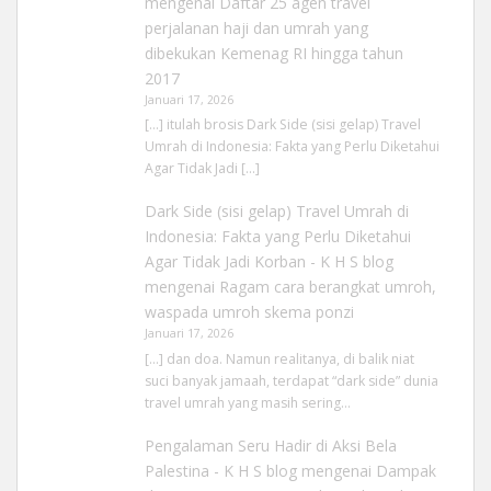
mengenai
Daftar 25 agen travel
perjalanan haji dan umrah yang
dibekukan Kemenag RI hingga tahun
2017
Januari 17, 2026
[…] itulah brosis Dark Side (sisi gelap) Travel
Umrah di Indonesia: Fakta yang Perlu Diketahui
Agar Tidak Jadi […]
Dark Side (sisi gelap) Travel Umrah di
Indonesia: Fakta yang Perlu Diketahui
Agar Tidak Jadi Korban - K H S blog
mengenai
Ragam cara berangkat umroh,
waspada umroh skema ponzi
Januari 17, 2026
[…] dan doa. Namun realitanya, di balik niat
suci banyak jamaah, terdapat “dark side” dunia
travel umrah yang masih sering…
Pengalaman Seru Hadir di Aksi Bela
Palestina - K H S blog
mengenai
Dampak