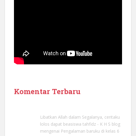
Komentar Terbaru
Libatkan Allah dalam Segalanya, ceritaku
lolos dapat beasiswa tahfidz - K H S blog
mengenai
Pengalaman baruku di kelas 6