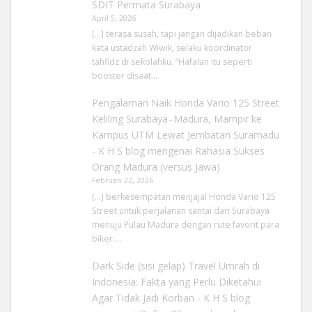
SDIT Permata Surabaya
April 5, 2026
[…] terasa susah, tapi jangan dijadikan beban
kata ustadzah Wiwik, selaku koordinator
tahfidz di sekolahku. “Hafalan itu seperti
booster disaat…
Pengalaman Naik Honda Vario 125 Street
Keliling Surabaya–Madura, Mampir ke
Kampus UTM Lewat Jembatan Suramadu
- K H S blog
mengenai
Rahasia Sukses
Orang Madura (versus Jawa)
Februari 22, 2026
[…] berkesempatan menjajal Honda Vario 125
Street untuk perjalanan santai dari Surabaya
menuju Pulau Madura dengan rute favorit para
biker:…
Dark Side (sisi gelap) Travel Umrah di
Indonesia: Fakta yang Perlu Diketahui
Agar Tidak Jadi Korban - K H S blog