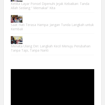
Ketika Layar Ponsel Dipenuhi Jejak Kebaikan: Tanda
Allah Sedang “ Memakai” Kita
Saat Hati Terasa Hampa: Jangan Tunda Langkah untuk
Kembali
Menata Ulang Diri: Langkah Kecil Menuju Perubahan
Tanpa Tapi, Tanpa Nanti