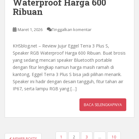
Waterproof Harga 600
Ribuan
Maret 1, 2026
Tinggalkan komentar
KHSblog.net – Review Jujur Eggel Terra 3 Plus S,
Speaker RGB Waterproof Harga 600 Ribuan. Buat brosis
yang sedang mencari speaker Bluetooth portable
dengan fitur lengkap namun harga masih ramah di
kantong, Eggel Terra 3 Plus S bisa jadi pilihan menarik.
Speaker ini hadir dengan desain tangguh, fitur tahan air
IP67, serta lampu RGB yang […]
BACA SELENGKAPNYA
PAGINASI
1
2
3
…
10
NEWER POSTS