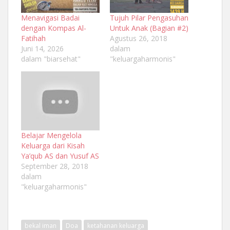
Menavigasi Badai
Tujuh Pilar Pengasuhan
dengan Kompas Al-
Untuk Anak (Bagian #2)
Fatihah
Agustus 26, 2018
Juni 14, 2026
dalam
dalam "biarsehat"
"keluargaharmonis"
Belajar Mengelola
Keluarga dari Kisah
Ya’qub AS dan Yusuf AS
September 28, 2018
dalam
"keluargaharmonis"
bekal iman
Doa
ketahanan keluarga