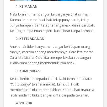
KEIMANAN
Nabi Ibrahim membangun keluarganya di atas iman.
Karena iman membuat hati tetap punya arah, tetap
punya harapan, dan tetap tenang meski dunia berubah.
Keluarga tanpa iman seperti kapal bear tanpa kompas.
KETELADANAN
Anak-anak tidak hanya mendengar kehidupan orang
tuanya, mereka sedang merekamnya. Cara kita marah.
Cara kita bicara. Cara kita memperlakukan pasangan.
Diam-diam sedang membentuk jiwa anak.
KOMUNIKASI
Ketika berbicara kepada Ismail, Nabi Ibrahim berkata:
“Yaa bunayya”
(wahai anakku). Lembut. Tidak
membentak. Tidak merendahkan. Karena hati manusia
lebih mudah dibuka dengan cinta daripada tekanan.
SYUKUR