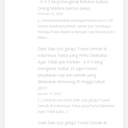
- K H S blog
mengenai
Rahasia Sukses
Orang Madura (versus Jawa)
Februari 22, 2026
[…] berkesempatan menjajal Honda Vario 125
Street untuk perjalanan santai dari Surabaya
menuju Pulau Madura dengan rute favorit para
biker:…
Dark Side (sisi gelap) Travel Umrah di
Indonesia: Fakta yang Perlu Diketahui
Agar Tidak Jadi Korban - K H S blog
mengenai
Daftar 25 agen travel
perjalanan haji dan umrah yang
dibekukan Kemenag RI hingga tahun
2017
Januari 17, 2026
[…] itulah brosis Dark Side (sisi gelap) Travel
Umrah di Indonesia: Fakta yang Perlu Diketahui
Agar Tidak Jadi […]
Dark Side (sisi gelap) Travel Umrah di