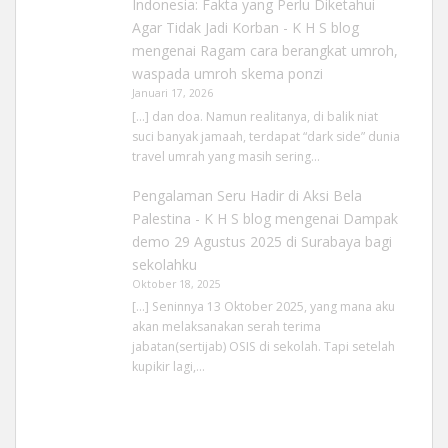
Indonesia: Fakta yang Perlu Diketahui
Agar Tidak Jadi Korban - K H S blog
mengenai
Ragam cara berangkat umroh,
waspada umroh skema ponzi
Januari 17, 2026
[…] dan doa. Namun realitanya, di balik niat
suci banyak jamaah, terdapat “dark side” dunia
travel umrah yang masih sering…
Pengalaman Seru Hadir di Aksi Bela
Palestina - K H S blog
mengenai
Dampak
demo 29 Agustus 2025 di Surabaya bagi
sekolahku
Oktober 18, 2025
[…] Seninnya 13 Oktober 2025, yang mana aku
akan melaksanakan serah terima
jabatan(sertijab) OSIS di sekolah. Tapi setelah
kupikir lagi,…