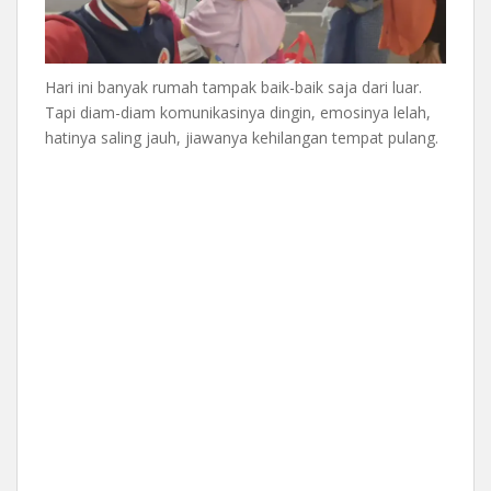
Hari ini banyak rumah tampak baik-baik saja dari luar.
Tapi diam-diam komunikasinya dingin, emosinya lelah,
hatinya saling jauh, jiawanya kehilangan tempat pulang.