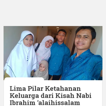
Lima Pilar Ketahanan
Keluarga dari Kisah Nabi
Ibrahim ’alaihissalam