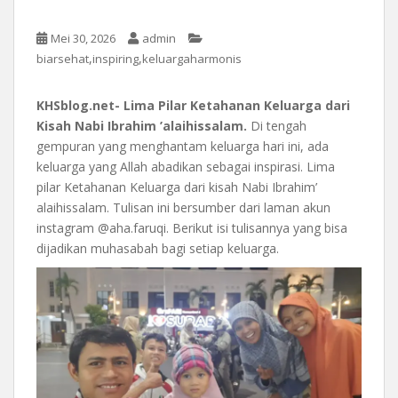
Mei 30, 2026
admin
,
,
biarsehat
inspiring
keluargaharmonis
KHSblog.net- Lima Pilar Ketahanan Keluarga dari
Kisah Nabi Ibrahim ’alaihissalam.
Di tengah
gempuran yang menghantam keluarga hari ini, ada
keluarga yang Allah abadikan sebagai inspirasi. Lima
pilar Ketahanan Keluarga dari kisah Nabi Ibrahim’
alaihissalam. Tulisan ini bersumber dari laman akun
instagram @aha.faruqi. Berikut isi tulisannya yang bisa
dijadikan muhasabah bagi setiap keluarga.