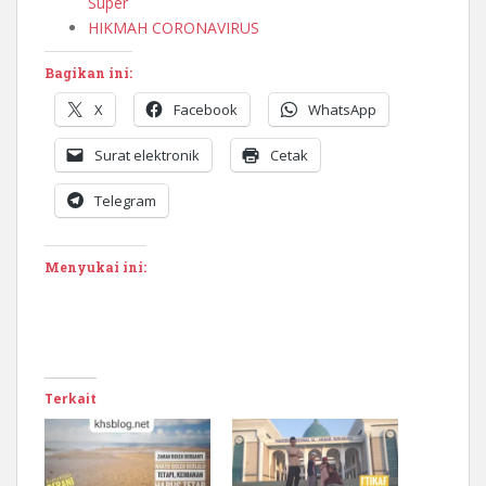
Super
HIKMAH CORONAVIRUS
Bagikan ini:
X
Facebook
WhatsApp
Surat elektronik
Cetak
Telegram
Menyukai ini:
Terkait