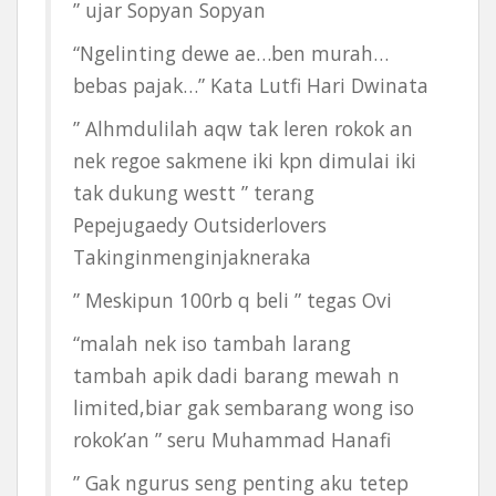
” ujar Sopyan Sopyan
“Ngelinting dewe ae…ben murah…
bebas pajak…” Kata Lutfi Hari Dwinata
” Alhmdulilah aqw tak leren rokok an
nek regoe sakmene iki kpn dimulai iki
tak dukung westt ” terang
Pepejugaedy Outsiderlovers
Takinginmenginjakneraka
” Meskipun 100rb q beli ” tegas Ovi
“malah nek iso tambah larang
tambah apik dadi barang mewah n
limited,biar gak sembarang wong iso
rokok’an ” seru Muhammad Hanafi
” Gak ngurus seng penting aku tetep