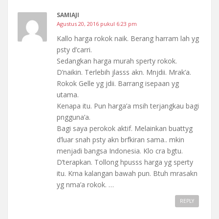
SAMIAJI
Agustus 20, 2016 pukul 6:23 pm
Kallo harga rokok naik. Berang harram lah yg
psty d’carri.
Sedangkan harga murah sperty rokok.
D’naikin. Terlebih jlasss akn. Mnjdii. Mrak’a.
Rokok Gelle yg jdii. Barrang isepaan yg
utama.
Kenapa itu. Pun harga’a msih terjangkau bagi
pngguna’a.
Bagi saya perokok aktif. Melainkan buattyg
d’luar snah psty akn brfkiran sama.. mkin
menjadi bangsa Indonesia. Klo cra bgtu.
D’terapkan. Tollong hpusss harga yg sperty
itu. Krna kalangan bawah pun. Btuh mrasakn
yg nma’a rokok. …
REPLY