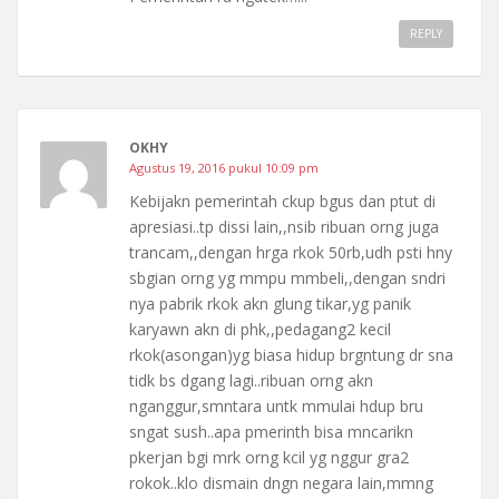
REPLY
OKHY
Agustus 19, 2016 pukul 10:09 pm
Kebijakn pemerintah ckup bgus dan ptut di
apresiasi..tp dissi lain,,nsib ribuan orng juga
trancam,,dengan hrga rkok 50rb,udh psti hny
sbgian orng yg mmpu mmbeli,,dengan sndri
nya pabrik rkok akn glung tikar,yg panik
karyawn akn di phk,,pedagang2 kecil
rkok(asongan)yg biasa hidup brgntung dr sna
tidk bs dgang lagi..ribuan orng akn
nganggur,smntara untk mmulai hdup bru
sngat sush..apa pmerinth bisa mncarikn
pkerjan bgi mrk orng kcil yg nggur gra2
rokok..klo dismain dngn negara lain,mmng