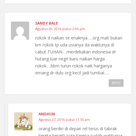
SANDY BALE
Agustus 20, 2016 pukul 2:06 pm
rokok d naikan se enaknya…..org mati bukan
krn rokok tp uda usianya da waktunya di
cabut TUHAN….merdekakan indonesia dr
hutang luar negri baru naikan harga
rokok….bbm turun rokok naik harganya
emang dr dulu org kecil jadi tumbal…..
REPLY
ANDHI36
Agustus 27, 2016 pukul 11:55 am
orang berdiri di depan rel terus di tabrak
kereta berarti juga karena sudah waktunya