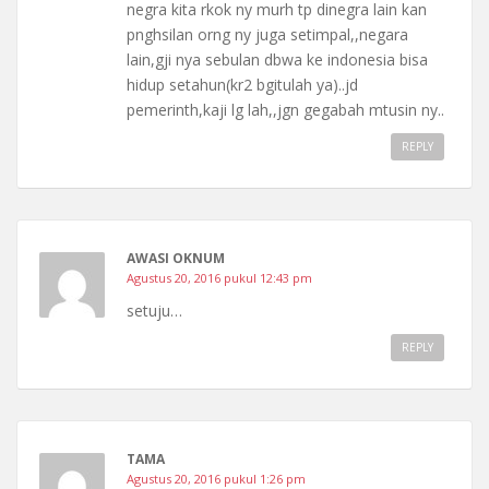
negra kita rkok ny murh tp dinegra lain kan
pnghsilan orng ny juga setimpal,,negara
lain,gji nya sebulan dbwa ke indonesia bisa
hidup setahun(kr2 bgitulah ya)..jd
pemerinth,kaji lg lah,,jgn gegabah mtusin ny..
REPLY
AWASI OKNUM
Agustus 20, 2016 pukul 12:43 pm
setuju…
REPLY
TAMA
Agustus 20, 2016 pukul 1:26 pm