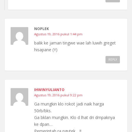
NOPLEK
Agustus 19, 2016 pukul 1:44 pm
balik ke jaman tingwe wae lah luwih greget
hisapane (Y)
REPLY
IHWINYULIANTO
Agustus 19, 2016 pukul 9:22 pm
Ga mungkin klo rokot jadi naik harga
50rb/bks.
Ga bklan mungkin. Klo d lhat dri dmpaknya
ke dpan…
Pemerintah ra ngutek….!!