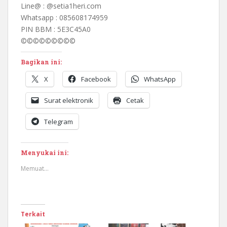
Line@ : @setia1heri.com
Whatsapp : 085608174959
PIN BBM : 5E3C45A0
©©©©©©©©©
Bagikan ini:
X
Facebook
WhatsApp
Surat elektronik
Cetak
Telegram
Menyukai ini:
Memuat...
Terkait