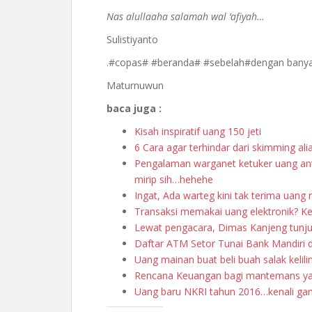
Nas alullaaha salamah wal ‘afiyah…
Sulistiyanto
.
#
copas
#
#
beranda
#
#
sebelah
#dengan bany
Maturnuwun
baca juga :
Kisah inspiratif uang 150 jeti
6 Cara agar terhindar dari skimming ali
Pengalaman warganet ketuker uang ant
mirip sih…hehehe
Ingat, Ada warteg kini tak terima uang
Transaksi memakai uang elektronik? Kena
Lewat pengacara, Dimas Kanjeng tunj
Daftar ATM Setor Tunai Bank Mandiri d
Uang mainan buat beli buah salak kelili
Rencana Keuangan bagi mantemans ya
Uang baru NKRI tahun 2016…kenali g