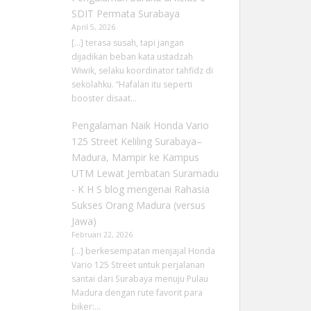
SDIT Permata Surabaya
April 5, 2026
[…] terasa susah, tapi jangan
dijadikan beban kata ustadzah
Wiwik, selaku koordinator tahfidz di
sekolahku. “Hafalan itu seperti
booster disaat…
Pengalaman Naik Honda Vario
125 Street Keliling Surabaya–
Madura, Mampir ke Kampus
UTM Lewat Jembatan Suramadu
- K H S blog
mengenai
Rahasia
Sukses Orang Madura (versus
Jawa)
Februari 22, 2026
[…] berkesempatan menjajal Honda
Vario 125 Street untuk perjalanan
santai dari Surabaya menuju Pulau
Madura dengan rute favorit para
biker:…