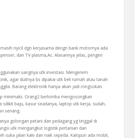
 masih nyicil dgn kerjasama dengn bank motornya ada
ispenser, dan TV plasma,Ac. Alasannya jelas, pengen
nggunakan uangnya utk investasi. Mengerem
ik, agar duitnya bs dipakai utk beli rumah atau tanah
gila. Barang elektronik hanya akan jadi rongsokan.
idup minimalis. Orang2 berlomba mengosongkan
sdikit baju, kasur seadanya, laptop utk kerja, sudah,
un senang.
nya golongan petani dan pedagang yg tinggal di
ngsi utk mengangkut logistik pertanian dan
h suka jalan kaki dan naik sepeda. Kalopun ada mobil,