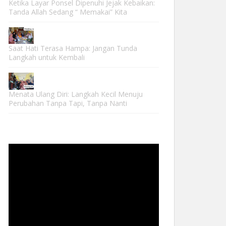
Ketika Layar Ponsel Dipenuhi Jejak Kebaikan:
Tanda Allah Sedang “ Memakai” Kita
Saat Hati Terasa Hampa: Jangan Tunda
Langkah untuk Kembali
Menata Ulang Diri: Langkah Kecil Menuju
Perubahan Tanpa Tapi, Tanpa Nanti