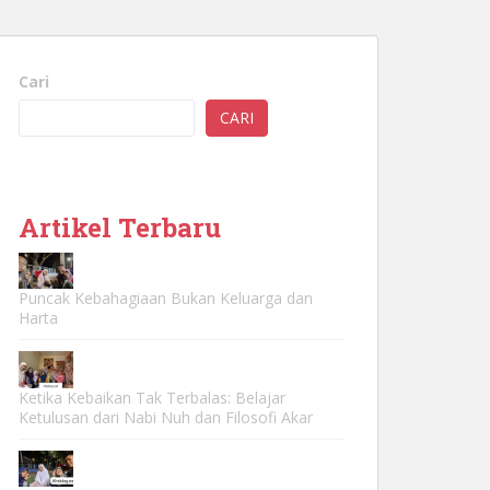
Cari
CARI
Artikel Terbaru
Puncak Kebahagiaan Bukan Keluarga dan
Harta
Ketika Kebaikan Tak Terbalas: Belajar
Ketulusan dari Nabi Nuh dan Filosofi Akar