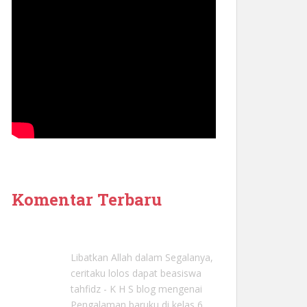
Komentar Terbaru
Libatkan Allah dalam Segalanya,
ceritaku lolos dapat beasiswa
tahfidz - K H S blog
mengenai
Pengalaman baruku di kelas 6