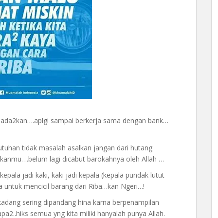
di ada2kan….aplgi sampai berkerja sama dengan bank…
butuhan tidak masalah asalkan jangan dari hutang
anmu….belum lagi dicabut barokahnya oleh Allah …
epala jadi kaki, kaki jadi kepala (kepala pundak lutut
ya untuk mencicil barang dari Riba…kan Ngeri…!
erkadang sering dipandang hina karna berpenampilan
2..hiks semua yng kita miliki hanyalah punya Allah.