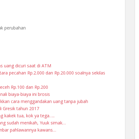
ak perubahan
as uang dicuri saat di ATM
ara pecahan Rp.2.000 dan Rp.20.000 soalnya sekilas
 receh Rp.100 dan Rp.200
li biaya-biaya ini brosis
ukkan cara menggandakan uang tanpa jubah
i Gresik tahun 2017
ng kakek tua, kok ya tega…..
ng sudah menikah, Yuuk simak…
ambar pahlawannya kawans…