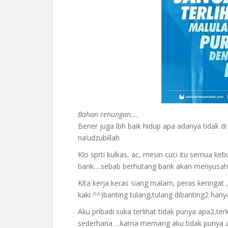
Bahan renungan….
Bener juga lbh baik hidup apa adanya tidak 
na’udzubillah
Klo sprti kulkas, ac, mesin cuci itu semua ke
bank….sebab berhutang bank akan menyusahk
Kita kerja keras siang malam, peras keringat ,k
kaki ^^)banting tulang,tulang dibanting2 han
Aku pribadi suka terlihat tidak punya apa2,t
sederhana …karna memang aku tidak punya apa