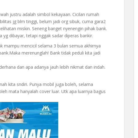
ah justru adalah simbol kekayaan. Cicilan rumah
ilitas jg blm tinggi, belum jadi org sibuk, cuma gara2
kelihatan miskin. Seneng banget nyenengin pihak bank.
yg dibayar, tetapi nggak sadar diperas bankir.
idak mampu mencicil selama 3 bulan semua akhirnya
h bank.Maka merenunglah! Bank tidak peduli kita jadi
sederhana dan apa adanya jauh lebih nikmat dan indah.
ah kita sndiri. Punya mobil juga boleh, selama
oleh mata hanyalah cover luar. Utk apa luarnya bagus