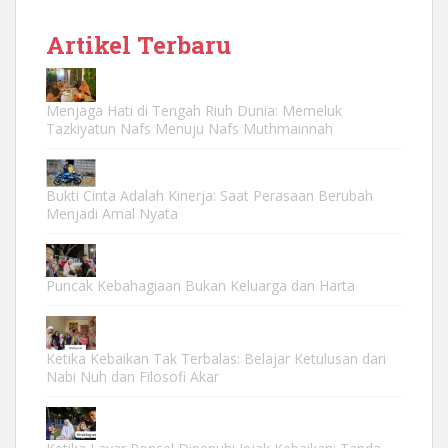
Artikel Terbaru
Menjaga Hati di Tengah Riuh Dunia: Memeluk
Tazkiyatun Nafs Menuju Nafs Muthmainnah
Bukti Cinta Adalah Kinerja: Saat Perasaan Berubah
Menjadi Amal Nyata
Puncak Kebahagiaan Bukan Keluarga dan Harta
Ketika Kebaikan Tak Terbalas: Belajar Ketulusan dari
Nabi Nuh dan Filosofi Akar