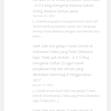
- K H S blog
mengenai
Rahasia Sukses
Orang Madura (versus Jawa)
Februari 22, 2026
[…] berkesempatan menjajal Honda Vario 125
Street untuk perjalanan santai dari Surabaya
menuju Pulau Madura dengan rute favorit para
biker:…
Dark Side (sisi gelap) Travel Umrah di
Indonesia: Fakta yang Perlu Diketahui
Agar Tidak Jadi Korban - K H S blog
mengenai
Daftar 25 agen travel
perjalanan haji dan umrah yang
dibekukan Kemenag RI hingga tahun
2017
Januari 17, 2026
[…] itulah brosis Dark Side (sisi gelap) Travel
Umrah di Indonesia: Fakta yang Perlu Diketahui
Agar Tidak Jadi […]
Dark Side (sisi gelap) Travel Umrah di