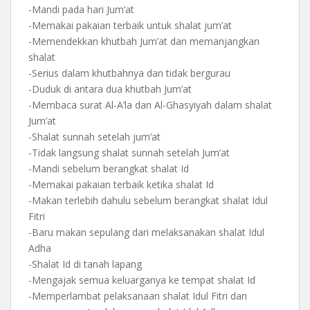
-Mandi pada hari Jum’at
-Memakai pakaian terbaik untuk shalat jum’at
-Memendekkan khutbah Jum’at dan memanjangkan
shalat
-Serius dalam khutbahnya dan tidak bergurau
-Duduk di antara dua khutbah Jum’at
-Membaca surat Al-A’la dan Al-Ghasyiyah dalam shalat
Jum’at
-Shalat sunnah setelah jum’at
-Tidak langsung shalat sunnah setelah Jum’at
-Mandi sebelum berangkat shalat Id
-Memakai pakaian terbaik ketika shalat Id
-Makan terlebih dahulu sebelum berangkat shalat Idul
Fitri
-Baru makan sepulang dari melaksanakan shalat Idul
Adha
-Shalat Id di tanah lapang
-Mengajak semua keluarganya ke tempat shalat Id
-Memperlambat pelaksanaan shalat Idul Fitri dan