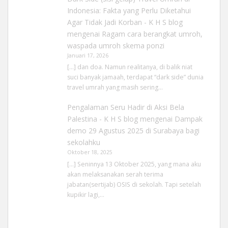
Indonesia: Fakta yang Perlu Diketahui
Agar Tidak Jadi Korban - K H S blog
mengenai
Ragam cara berangkat umroh,
waspada umroh skema ponzi
Januari 17, 2026
[…] dan doa. Namun realitanya, di balik niat
suci banyak jamaah, terdapat “dark side” dunia
travel umrah yang masih sering…
Pengalaman Seru Hadir di Aksi Bela
Palestina - K H S blog
mengenai
Dampak
demo 29 Agustus 2025 di Surabaya bagi
sekolahku
Oktober 18, 2025
[…] Seninnya 13 Oktober 2025, yang mana aku
akan melaksanakan serah terima
jabatan(sertijab) OSIS di sekolah. Tapi setelah
kupikir lagi,…