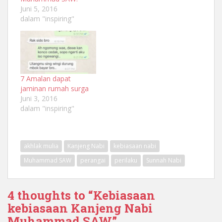
Juni 5, 2016
dalam "inspiring"
7 Amalan dapat
jaminan rumah surga
Juni 3, 2016
dalam "inspiring"
akhlak mulia
Kanjeng Nabi
kebiasaan nabi
Muhammad SAW
perangai
perilaku
Sunnah Nabi
4 thoughts to “Kebiasaan
kebiasaan Kanjeng Nabi
Muhammad SAW”