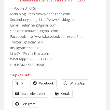
Menemukan Sahabat Karib di Alam Kubur
—\Contact KHS/—
Main blog : http://www.setia1heri.com
Secondaary blog : http://www.khsblog.net
Email : setia1heri@gmail.com
;kangherisetiawan@gmail.com
Facebook:http://www.facebook.com/setia1heri
Twitter : @setia1heri
Instagram : setia1heri
Line@ : @setia1heri.com
Whatsapp : 085608174959
PIN BBM : 5E3C45A0
Bagikan ini:
X
Facebook
WhatsApp
Surat elektronik
Cetak
Telegram