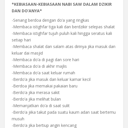
*KEBIASAAN-KEBIASAAN NABI SAW DALAM DZIKIR
DAN DO’ANYA*
-Senang berdoa dengan do’a yang ringkas
-Membaca istighfar tiga kali dan berdzikir selepas shalat
-Membaca istighfar tujuh puluh kali hingga seratus kali
setiap hari
-Membaca shalat dan salam atas dirinya jika masuk dan
keluar dai masjid
-Membaca do’a di pagi dan sore hari
-Membaca do’a di akhir majlis
-Membaca do’a saat keluar rumah
-Berdo’a jika masuk dan keluar kamar kecil
-Berdoa jika memakai pakaian baru
-Berdo’a jika merasa sakit
-Berdo’a jika melihat bulan
-Memanjatkan do’a di saat sulit
-Berdo’a jiika takut pada suatu kaum adan saat bertemu
musuh
-Berdo’a jika bertiup angin kencang