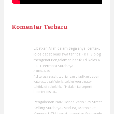
Komentar Terbaru
Libatkan Allah dalam Segalanya, ceritaku
lolos dapat beasiswa tahfidz - K H S blog
mengenai
Pengalaman baruku di kelas 6
SDIT Permata Surabaya
April 5, 2026
[…] terasa susah, tapi jangan dijadikan beban
kata ustadzah Wiwik, selaku koordinator
tahfidz di sekolahku. “Hafalan itu seperti
booster disaat…
Pengalaman Naik Honda Vario 125 Street
Keliling Surabaya–Madura, Mampir ke
Kampus UTM Lewat Jembatan Suramadu