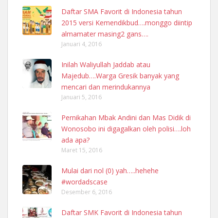
Daftar SMA Favorit di Indonesia tahun
2015 versi Kemendikbud….monggo diintip
almamater masing2 gans….
Januari 4, 2016
Inilah Waliyullah Jaddab atau
Majedub….Warga Gresik banyak yang
mencari dan merindukannya
Januari 5, 2016
Pernikahan Mbak Andini dan Mas Didik di
Wonosobo ini digagalkan oleh polisi….loh
ada apa?
Maret 15, 2016
Mulai dari nol (0) yah…..hehehe
#wordadscase
Desember 6, 2016
Daftar SMK Favorit di Indonesia tahun