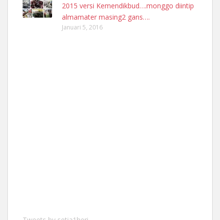
2015 versi Kemendikbud….monggo diintip
almamater masing2 gans….
Januari 5, 2016
Tweets by setia1heri