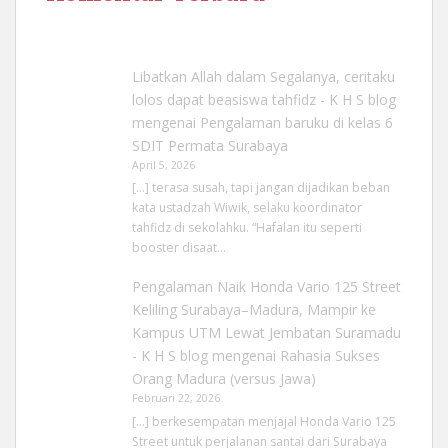
Libatkan Allah dalam Segalanya, ceritaku
lolos dapat beasiswa tahfidz - K H S blog
mengenai
Pengalaman baruku di kelas 6
SDIT Permata Surabaya
April 5, 2026
[…] terasa susah, tapi jangan dijadikan beban
kata ustadzah Wiwik, selaku koordinator
tahfidz di sekolahku. “Hafalan itu seperti
booster disaat…
Pengalaman Naik Honda Vario 125 Street
Keliling Surabaya–Madura, Mampir ke
Kampus UTM Lewat Jembatan Suramadu
- K H S blog
mengenai
Rahasia Sukses
Orang Madura (versus Jawa)
Februari 22, 2026
[…] berkesempatan menjajal Honda Vario 125
Street untuk perjalanan santai dari Surabaya