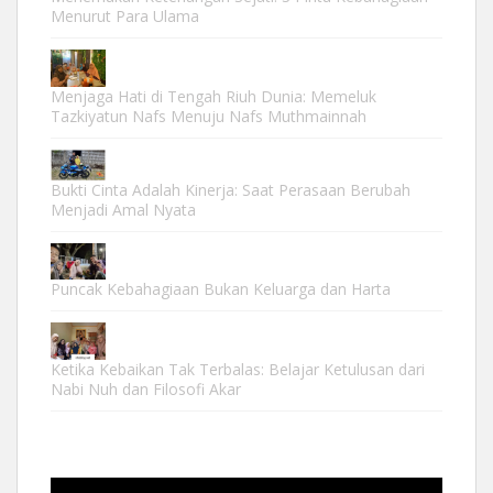
Menurut Para Ulama
Menjaga Hati di Tengah Riuh Dunia: Memeluk
Tazkiyatun Nafs Menuju Nafs Muthmainnah
Bukti Cinta Adalah Kinerja: Saat Perasaan Berubah
Menjadi Amal Nyata
Puncak Kebahagiaan Bukan Keluarga dan Harta
Ketika Kebaikan Tak Terbalas: Belajar Ketulusan dari
Nabi Nuh dan Filosofi Akar