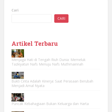
Cari
CARI
Artikel Terbaru
Menjaga Hati di Tengah Riuh Dunia: Memeluk
Tazkiyatun Nafs Menuju Nafs Muthmainnah
Bukti Cinta Adalah Kinerja: Saat Perasaan Berubah
Menjadi Amal Nyata
Puncak Kebahagiaan Bukan Keluarga dan Harta