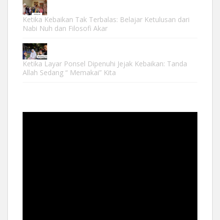
Ketika Kebaikan Tak Terbalas: Belajar Ketulusan dari
Nabi Nuh dan Filosofi Akar
Ketika Layar Ponsel Dipenuhi Jejak Kebaikan: Tanda
Allah Sedang “ Memakai” Kita