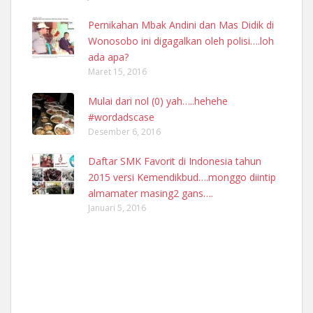
Pernikahan Mbak Andini dan Mas Didik di
Wonosobo ini digagalkan oleh polisi….loh
ada apa?
Maret 15, 2016
Mulai dari nol (0) yah…..hehehe
#wordadscase
Desember 6, 2016
Daftar SMK Favorit di Indonesia tahun
2015 versi Kemendikbud….monggo diintip
almamater masing2 gans….
Januari 5, 2016