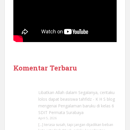
Komentar Terbaru
Libatkan Allah dalam Segalanya, ceritaku
lolos dapat beasiswa tahfidz - K H S blog
mengenai
Pengalaman baruku di kelas 6
SDIT Permata Surabaya
April 5, 2026
[…] terasa susah, tapi jangan dijadikan beban