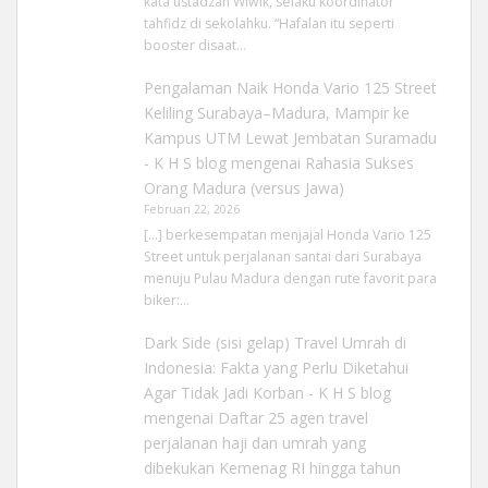
kata ustadzah Wiwik, selaku koordinator
tahfidz di sekolahku. “Hafalan itu seperti
booster disaat…
Pengalaman Naik Honda Vario 125 Street
Keliling Surabaya–Madura, Mampir ke
Kampus UTM Lewat Jembatan Suramadu
- K H S blog
mengenai
Rahasia Sukses
Orang Madura (versus Jawa)
Februari 22, 2026
[…] berkesempatan menjajal Honda Vario 125
Street untuk perjalanan santai dari Surabaya
menuju Pulau Madura dengan rute favorit para
biker:…
Dark Side (sisi gelap) Travel Umrah di
Indonesia: Fakta yang Perlu Diketahui
Agar Tidak Jadi Korban - K H S blog
mengenai
Daftar 25 agen travel
perjalanan haji dan umrah yang
dibekukan Kemenag RI hingga tahun