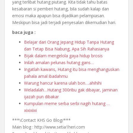
yang terlibat hutang piutang. Kita tidak tahu batas
kesabaran si pemberi hutang, bila sudah kalap dan
emosi maka apapun bisa dijadikan pelampiasan.
Meskipun bisa jadi terjadi penyesalan dikemudian hari.
baca juga :
Belajar dari Orang Jepang Hidup Tanpa Hutang
dan Tetap Bisa Nabung, Apa Sih Rahasianya
Bijak dalam mengelola gaya hidup brosis
Inilah amalan pelunas hutang gans…
Ingatlah kawans, Hutang itu bisa menghanguskan
pahala amal ibadahmu
Warung hancur karena ulah bon….ahihihi
​Weladalah…Hutang 300ribu gak dibayar, jaminan
ijazah pun dibakar
Kumpulan meme serba serbi nagih hutang …
xixixiixi
***\Contact KHS Go Blog/***
Main blog : http://www.setia1heri.com