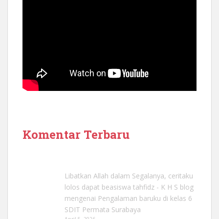
Komentar Terbaru
Libatkan Allah dalam Segalanya, ceritaku
lolos dapat beasiswa tahfidz - K H S blog
mengenai
Pengalaman baruku di kelas 6
SDIT Permata Surabaya