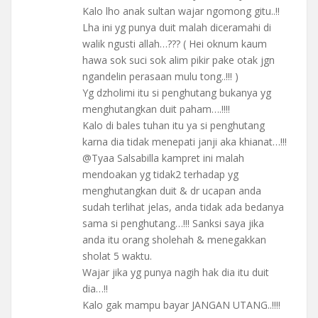
Kalo lho anak sultan wajar ngomong gitu..!!
Lha ini yg punya duit malah diceramahi di
walik ngusti allah…??? ( Hei oknum kaum
hawa sok suci sok alim pikir pake otak jgn
ngandelin perasaan mulu tong..!!! )
Yg dzholimi itu si penghutang bukanya yg
menghutangkan duit paham….!!!!
Kalo di bales tuhan itu ya si penghutang
karna dia tidak menepati janji aka khianat…!!!
@Tyaa Salsabilla kampret ini malah
mendoakan yg tidak2 terhadap yg
menghutangkan duit & dr ucapan anda
sudah terlihat jelas, anda tidak ada bedanya
sama si penghutang…!!! Sanksi saya jika
anda itu orang sholehah & menegakkan
sholat 5 waktu.
Wajar jika yg punya nagih hak dia itu duit
dia…!!
Kalo gak mampu bayar JANGAN UTANG..!!!!