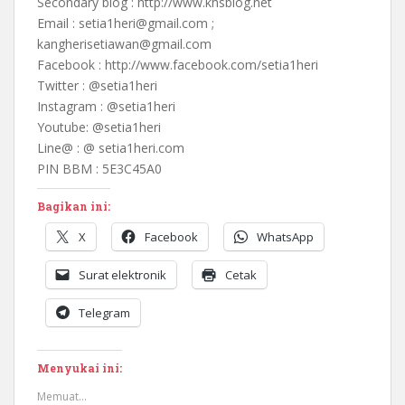
Secondary blog : http://www.khsblog.net
Email : setia1heri@gmail.com ;
kangherisetiawan@gmail.com
Facebook : http://www.facebook.com/setia1heri
Twitter : @setia1heri
Instagram : @setia1heri
Youtube: @setia1heri
Line@ : @ setia1heri.com
PIN BBM : 5E3C45A0
Bagikan ini:
X
Facebook
WhatsApp
Surat elektronik
Cetak
Telegram
Menyukai ini:
Memuat...