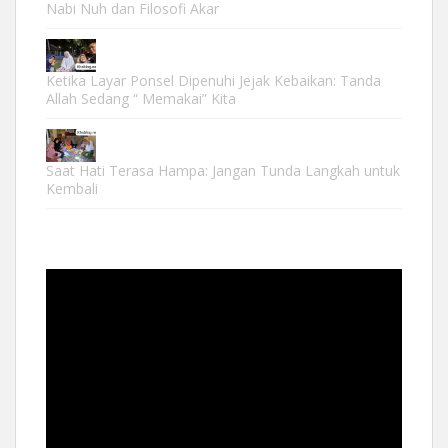
Nabi Nuh dan Filosofi Akar
Ketika Layar Ponsel Dipenuhi Jejak Kebaikan: Tanda
Allah Sedang “ Memakai” Kita
Saat Hati Terasa Hampa: Jangan Tunda Langkah untuk
Kembali