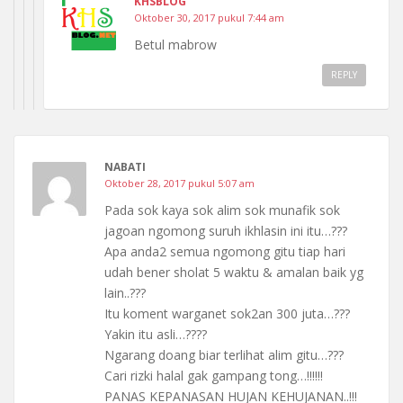
KHSBLOG
Oktober 30, 2017 pukul 7:44 am
Betul mabrow
REPLY
NABATI
Oktober 28, 2017 pukul 5:07 am
Pada sok kaya sok alim sok munafik sok
jagoan ngomong suruh ikhlasin ini itu…???
Apa anda2 semua ngomong gitu tiap hari
udah bener sholat 5 waktu & amalan baik yg
lain..???
Itu koment warganet sok2an 300 juta…???
Yakin itu asli…????
Ngarang doang biar terlihat alim gitu…???
Cari rizki halal gak gampang tong…!!!!!!
PANAS KEPANASAN HUJAN KEHUJANAN..!!!