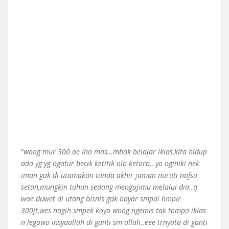
“
wong mur 300 ae lho mas…mbok belajar iklas,kita hidup
ada yg yg ngatur becik ketitik olo ketoro…yo nginiki nek
iman gak di utamakan tanda akhir jaman nuruti nafsu
setan,mungkin tuhan sedang mengujimu melalui dia..q
wae duwet di utang bisnis gak bayar smpai hmpir
300jt,wes nagih smpek koyo wong ngemis tak tompo iklas
n legowo insyaallah di ganti sm allah..eee trnyata di ganti