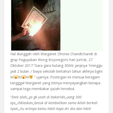
Hal diunggah oleh Warganet Dhonie Chandtchandt di
grup ‎Paguyuban Wong Bojonegoro hari Jum’at, 27
Oktober 2017.”Gara gara hutang 300rb janjinya 1minggu
jadi 2 bulan ./ biaya sekolah bertahun tahun akhirya bgini
￼
￼
￼
” ujarnya. Postingan ini menuai beragam
tangggal Warganet yang intinya menyayangkan kenapa
sampai tega membakar ijazah tersebut.
“
Eeee alah,,,yo gk usah di bakarlah,,uang 300
aja,,,ihklaskan,,besuk di kembalikan sama Allah berkali
lipat,,,itu artinya kamu lebih kaya dri dia dan lebih