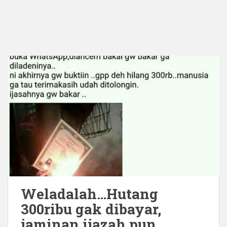
​Weladalah…Hutang
300ribu gak dibayar,
jaminan ijazah pun