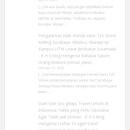
April 5, 2026
[…] terasa susah, tapi jangan dijadikan beban
kata ustadzah Wiwik, selaku koordinator
tahfidz di sekolahku. “Hafalan itu seperti
booster disaat…
Pengalaman Naik Honda Vario 125 Street
Keliling Surabaya–Madura, Mampir ke
Kampus UTM Lewat Jembatan Suramadu
- K H S blog
mengenai
Rahasia Sukses
Orang Madura (versus Jawa)
Februari 22, 2026
[…] berkesempatan menjajal Honda Vario 125
Street untuk perjalanan santai dari Surabaya
menuju Pulau Madura dengan rute favorit para
biker:…
Dark Side (sisi gelap) Travel Umrah di
Indonesia: Fakta yang Perlu Diketahui
Agar Tidak Jadi Korban - K H S blog
mengenai
Daftar 25 agen travel