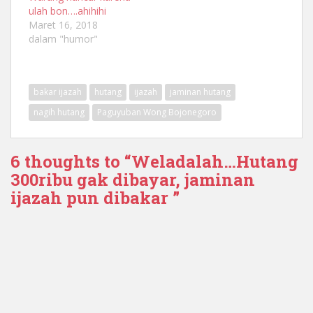
ulah bon….ahihihi
Maret 16, 2018
dalam "humor"
bakar ijazah
hutang
ijazah
jaminan hutang
nagih hutang
‎Paguyuban Wong Bojonegoro
6 thoughts to “​Weladalah…Hutang
300ribu gak dibayar, jaminan
ijazah pun dibakar ”