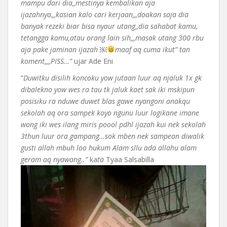
mampu dari dia,,mestinya kembalikan aja
ijazahnya,,,kasian kalo cari kerjaan,,,doakan saja dia
banyak rezeki biar bisa nyaur utang,,dia sahabat kamu,
tetangga kamu,atau orang lain sih,,,masak utang 300 rbu
aja pake jaminan ijazah ￼
maaf aq cuma ikut” tan
koment,,,,PISS…”
ujar Ade Eni
“
Duwitku disilih koncoku yow jutaan luur aq njaluk 1x gk
dibalekno yow wes ra tau tk jaluk kaet sak iki mskipun
posisiku ra nduwe duwet blas gawe nyangoni anakqu
sekolah aq ora sampek koyo ngunu luur logikane imane
wong iki wes ilang miris poool pdhl ijazah kui nek sekolah
3thun luur ora gampang…sok mben nek sampean diwalik
gusti allah mbuh loo hukum Alam sllu ada allahu alam
geram aq nyawang..”
ka
ta
Tyaa Salsabilla