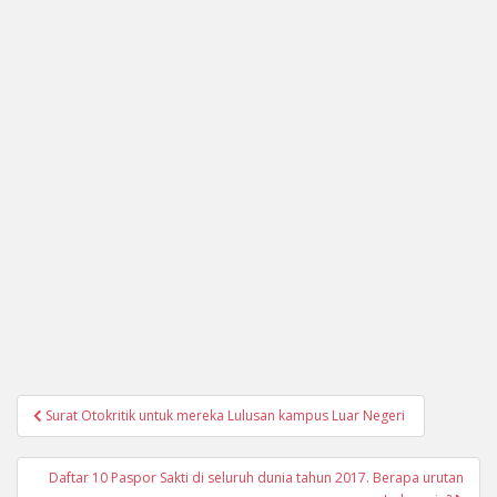
Navigasi
Surat Otokritik untuk mereka Lulusan kampus Luar Negeri
pos
Daftar 10 Paspor Sakti di seluruh dunia tahun 2017. Berapa urutan