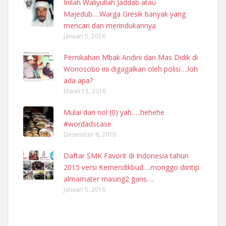
Inilah Waliyullah Jaddab atau
Majedub….Warga Gresik banyak yang
mencari dan merindukannya
Januari 5, 2016
Pernikahan Mbak Andini dan Mas Didik di
Wonosobo ini digagalkan oleh polisi….loh
ada apa?
Maret 15, 2016
Mulai dari nol (0) yah…..hehehe
#wordadscase
Desember 6, 2016
Daftar SMK Favorit di Indonesia tahun
2015 versi Kemendikbud….monggo diintip
almamater masing2 gans….
Januari 5, 2016