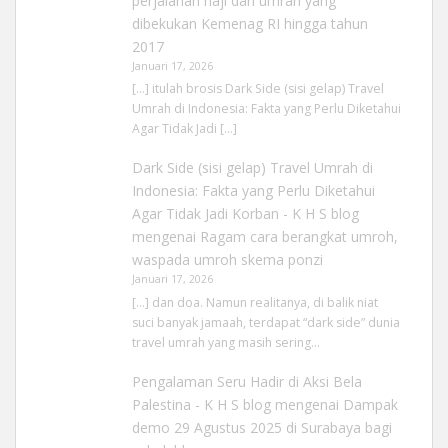
perjalanan haji dan umrah yang
dibekukan Kemenag RI hingga tahun
2017
Januari 17, 2026
[…] itulah brosis Dark Side (sisi gelap) Travel
Umrah di Indonesia: Fakta yang Perlu Diketahui
Agar Tidak Jadi […]
Dark Side (sisi gelap) Travel Umrah di
Indonesia: Fakta yang Perlu Diketahui
Agar Tidak Jadi Korban - K H S blog
mengenai
Ragam cara berangkat umroh,
waspada umroh skema ponzi
Januari 17, 2026
[…] dan doa. Namun realitanya, di balik niat
suci banyak jamaah, terdapat “dark side” dunia
travel umrah yang masih sering…
Pengalaman Seru Hadir di Aksi Bela
Palestina - K H S blog
mengenai
Dampak
demo 29 Agustus 2025 di Surabaya bagi