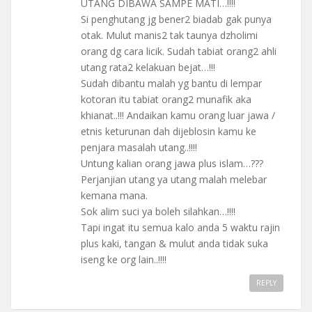
UTANG DIBAWA SAMPE MATI…!!!!
Si penghutang jg bener2 biadab gak punya
otak. Mulut manis2 tak taunya dzholimi
orang dg cara licik. Sudah tabiat orang2 ahli
utang rata2 kelakuan bejat…!!!
Sudah dibantu malah yg bantu di lempar
kotoran itu tabiat orang2 munafik aka
khianat..!!! Andaikan kamu orang luar jawa /
etnis keturunan dah dijeblosin kamu ke
penjara masalah utang..!!!!
Untung kalian orang jawa plus islam…???
Perjanjian utang ya utang malah melebar
kemana mana.
Sok alim suci ya boleh silahkan…!!!!
Tapi ingat itu semua kalo anda 5 waktu rajin
plus kaki, tangan & mulut anda tidak suka
iseng ke org lain..!!!!
REPLY