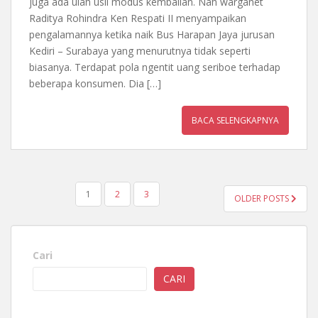
juga ada ulah usil modus kembalian. Nah warganet
Raditya Rohindra Ken Respati II menyampaikan
pengalamannya ketika naik Bus Harapan Jaya jurusan
Kediri – Surabaya yang menurutnya tidak seperti
biasanya. Terdapat pola ngentit uang seriboe terhadap
beberapa konsumen. Dia […]
BACA SELENGKAPNYA
PAGINASI
1
2
3
OLDER POSTS
POS
Cari
CARI