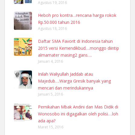
Agustus 19, 2016
Heboh pro kontra…rencana harga rokok
Rp.50.000 tahun 2016
Agustus 18, 2016
Daftar SMA Favorit di Indonesia tahun
2015 versi Kemendikbud….monggo diintip
almamater masing2 gans….
Januari 4, 2016
Inilah Waliyullah Jaddab atau
Majedub….Warga Gresik banyak yang
mencari dan merindukannya
Januari 5, 2016
Pernikahan Mbak Andini dan Mas Didik di
Wonosobo ini digagalkan oleh polisi….loh
ada apa?
Maret 15, 2016