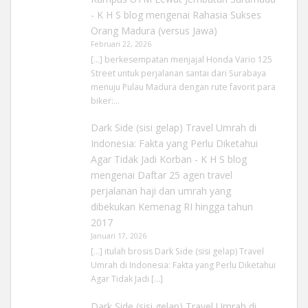
- K H S blog
mengenai
Rahasia Sukses
Orang Madura (versus Jawa)
Februari 22, 2026
[…] berkesempatan menjajal Honda Vario 125
Street untuk perjalanan santai dari Surabaya
menuju Pulau Madura dengan rute favorit para
biker:…
Dark Side (sisi gelap) Travel Umrah di
Indonesia: Fakta yang Perlu Diketahui
Agar Tidak Jadi Korban - K H S blog
mengenai
Daftar 25 agen travel
perjalanan haji dan umrah yang
dibekukan Kemenag RI hingga tahun
2017
Januari 17, 2026
[…] itulah brosis Dark Side (sisi gelap) Travel
Umrah di Indonesia: Fakta yang Perlu Diketahui
Agar Tidak Jadi […]
Dark Side (sisi gelap) Travel Umrah di