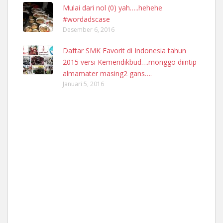
Mulai dari nol (0) yah…..hehehe
#wordadscase
Desember 6, 2016
Daftar SMK Favorit di Indonesia tahun
2015 versi Kemendikbud….monggo diintip
almamater masing2 gans….
Januari 5, 2016