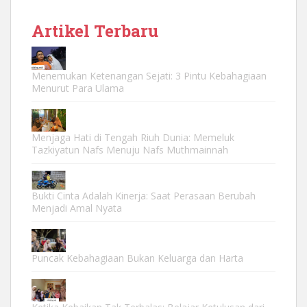
Artikel Terbaru
Menemukan Ketenangan Sejati: 3 Pintu Kebahagiaan
Menurut Para Ulama
Menjaga Hati di Tengah Riuh Dunia: Memeluk
Tazkiyatun Nafs Menuju Nafs Muthmainnah
Bukti Cinta Adalah Kinerja: Saat Perasaan Berubah
Menjadi Amal Nyata
Puncak Kebahagiaan Bukan Keluarga dan Harta