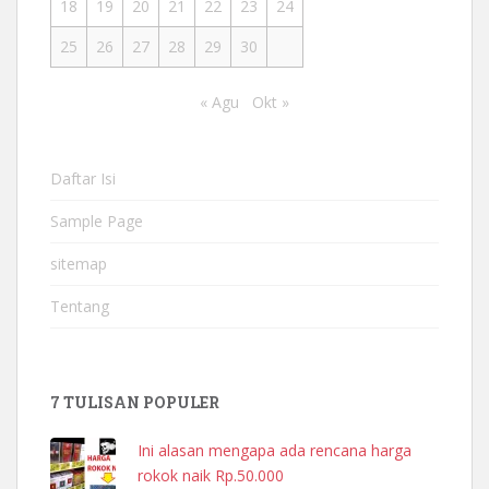
18
19
20
21
22
23
24
25
26
27
28
29
30
« Agu
Okt »
Daftar Isi
Sample Page
sitemap
Tentang
7 TULISAN POPULER
Ini alasan mengapa ada rencana harga
rokok naik Rp.50.000