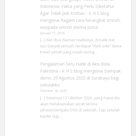
Indonesia: Fakta yang Perlu Diketahui
Agar Tidak Jadi Korban - K H S blog
mengenai
Ragam cara berangkat umroh,
waspada umroh skema ponzi
Januari 17, 2026
[…] dan doa. Namun realitanya, di balik niat
suci banyak jamaah, terdapat “dark side” dunia
travel umrah yang masih sering…
Pengalaman Seru Hadir di Aksi Bela
Palestina - K H S blog
mengenai
Dampak
demo 29 Agustus 2025 di Surabaya bagi
sekolahku
Oktober 18, 2025
[…] Seninnya 13 Oktober 2025, yang mana aku
akan melaksanakan serah terima
jabatan(sertijab) OSIS di sekolah. Tapi setelah
kupikir lagi,…