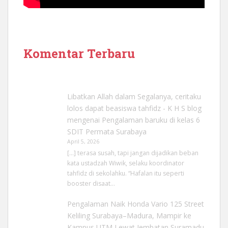
Komentar Terbaru
Libatkan Allah dalam Segalanya, ceritaku
lolos dapat beasiswa tahfidz - K H S blog
mengenai
Pengalaman baruku di kelas 6
SDIT Permata Surabaya
April 5, 2026
[…] terasa susah, tapi jangan dijadikan beban
kata ustadzah Wiwik, selaku koordinator
tahfidz di sekolahku. “Hafalan itu seperti
booster disaat…
Pengalaman Naik Honda Vario 125 Street
Keliling Surabaya–Madura, Mampir ke
Kampus UTM Lewat Jembatan Suramadu