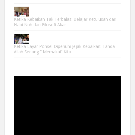
Ketika Kebaikan Tak Terbalas: Belajar Ketulusan dari
Nabi Nuh dan Filosofi Akar
Ketika Layar Ponsel Dipenuhi Jejak Kebaikan: Tanda
Allah Sedang “ Memakai” Kita