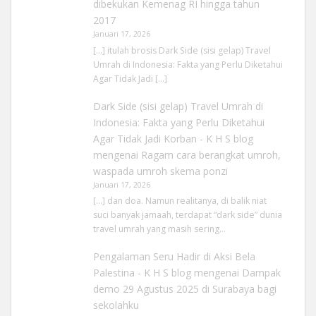
dibekukan Kemenag RI hingga tahun
2017
Januari 17, 2026
[…] itulah brosis Dark Side (sisi gelap) Travel
Umrah di Indonesia: Fakta yang Perlu Diketahui
Agar Tidak Jadi […]
Dark Side (sisi gelap) Travel Umrah di
Indonesia: Fakta yang Perlu Diketahui
Agar Tidak Jadi Korban - K H S blog
mengenai
Ragam cara berangkat umroh,
waspada umroh skema ponzi
Januari 17, 2026
[…] dan doa. Namun realitanya, di balik niat
suci banyak jamaah, terdapat “dark side” dunia
travel umrah yang masih sering…
Pengalaman Seru Hadir di Aksi Bela
Palestina - K H S blog
mengenai
Dampak
demo 29 Agustus 2025 di Surabaya bagi
sekolahku