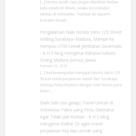
[…] terasa susah, tapi jangan dijadikan beban
kata ustadzah Wiwik, selaku koordinator
tahfidz di sekolahku. “Hafalan itu seperti
booster disaat…
Pengalaman Naik Honda Vario 125 Street
Keliling Surabaya–Madura, Mampir ke
Kampus UTM Lewat Jembatan Suramadu
- K H S blog
mengenai
Rahasia Sukses
Orang Madura (versus Jawa)
Februari 22, 2026
[…] berkesempatan menjajal Honda Vario 125
Street untuk perjalanan santai dari Surabaya
menuju Pulau Madura dengan rute favorit para
biker:…
Dark Side (sisi gelap) Travel Umrah di
Indonesia: Fakta yang Perlu Diketahui
Agar Tidak Jadi Korban - K H S blog
mengenai
Daftar 25 agen travel
perjalanan haji dan umrah yang