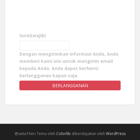
Surel
(wajib)
Dengan mengirimkan informasi Anda, Anda
memberi kami izin untuk mengirim email
kepada Anda. Anda dapat berhenti
berlangganan kapan saja.
BERLANGGANAN
@setia1heri Tema oleh
Colorlib
diberdayakan oleh
WordPress