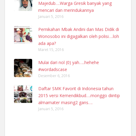
Majedub….Warga Gresik banyak yang
mencari dan merindukannya
Januari 5, 2016
Pernikahan Mbak Andini dan Mas Didik di
Wonosobo ini digagalkan oleh polisi….loh
ada apa?
Maret 15, 2016
Mulai dari nol (0) yah…..hehehe
#wordadscase
Desember 6, 2016
Daftar SMK Favorit di Indonesia tahun
2015 versi Kemendikbud….monggo diintip
almamater masing2 gans….
Januari 5, 2016