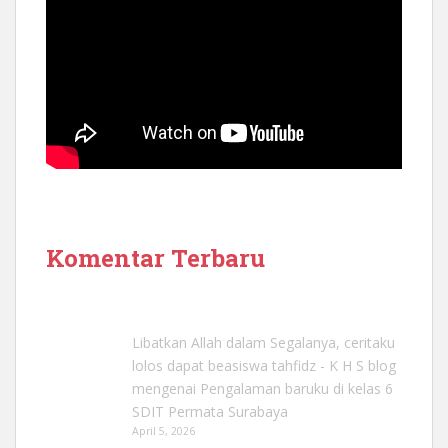
Komentar Terbaru
Libatkan Allah dalam Segalanya, ceritaku
lolos dapat beasiswa tahfidz - K H S blog
mengenai
Pengalaman baruku di kelas 6
SDIT Permata Surabaya
April 5, 2026