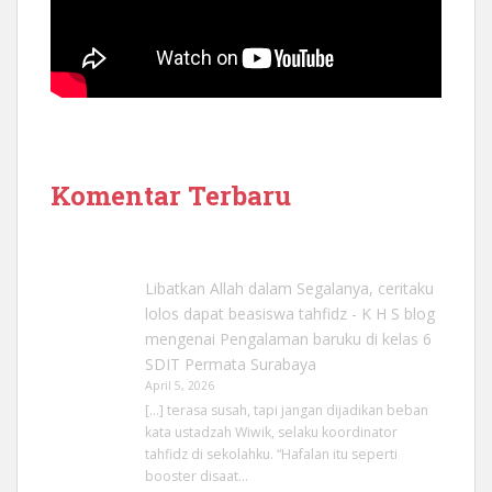
Komentar Terbaru
Libatkan Allah dalam Segalanya, ceritaku
lolos dapat beasiswa tahfidz - K H S blog
mengenai
Pengalaman baruku di kelas 6
SDIT Permata Surabaya
April 5, 2026
[…] terasa susah, tapi jangan dijadikan beban
kata ustadzah Wiwik, selaku koordinator
tahfidz di sekolahku. “Hafalan itu seperti
booster disaat…