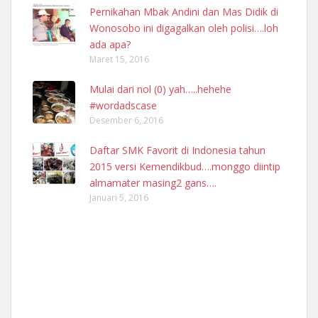
Pernikahan Mbak Andini dan Mas Didik di
Wonosobo ini digagalkan oleh polisi….loh
ada apa?
Maret 15, 2016
Mulai dari nol (0) yah…..hehehe
#wordadscase
Desember 6, 2016
Daftar SMK Favorit di Indonesia tahun
2015 versi Kemendikbud….monggo diintip
almamater masing2 gans….
Januari 5, 2016