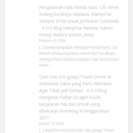
Pengalaman Naik Honda Vario 125 Street
Keliling Surabaya–Madura, Mampir ke
Kampus UTM Lewat Jembatan Suramadu
- K H S blog
mengenai
Rahasia Sukses
Orang Madura (versus Jawa)
Februari 22, 2026
[…] berkesempatan menjajal Honda Vario 125
Street untuk perjalanan santai dari Surabaya
menuju Pulau Madura dengan rute favorit para
biker:…
Dark Side (sisi gelap) Travel Umrah di
Indonesia: Fakta yang Perlu Diketahui
Agar Tidak Jadi Korban - K H S blog
mengenai
Daftar 25 agen travel
perjalanan haji dan umrah yang
dibekukan Kemenag RI hingga tahun
2017
Januari 17, 2026
[…] itulah brosis Dark Side (sisi gelap) Travel