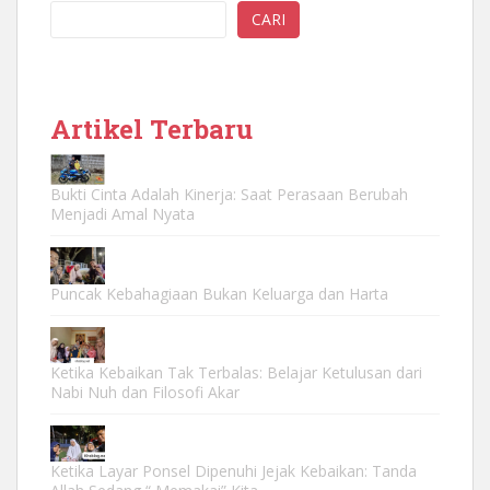
CARI
Artikel Terbaru
Bukti Cinta Adalah Kinerja: Saat Perasaan Berubah
Menjadi Amal Nyata
Puncak Kebahagiaan Bukan Keluarga dan Harta
Ketika Kebaikan Tak Terbalas: Belajar Ketulusan dari
Nabi Nuh dan Filosofi Akar
Ketika Layar Ponsel Dipenuhi Jejak Kebaikan: Tanda