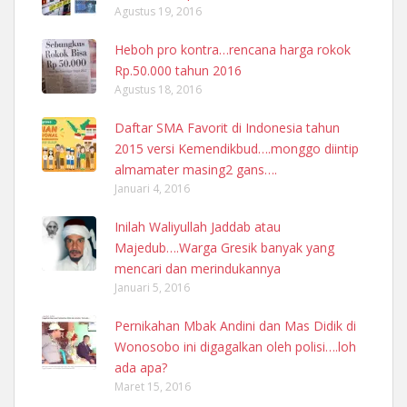
Agustus 19, 2016
Heboh pro kontra…rencana harga rokok
Rp.50.000 tahun 2016
Agustus 18, 2016
Daftar SMA Favorit di Indonesia tahun
2015 versi Kemendikbud….monggo diintip
almamater masing2 gans….
Januari 4, 2016
Inilah Waliyullah Jaddab atau
Majedub….Warga Gresik banyak yang
mencari dan merindukannya
Januari 5, 2016
Pernikahan Mbak Andini dan Mas Didik di
Wonosobo ini digagalkan oleh polisi….loh
ada apa?
Maret 15, 2016