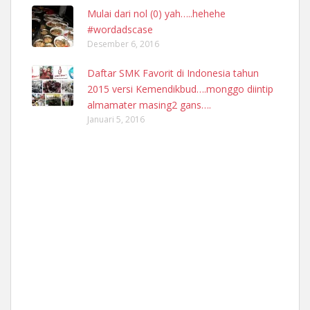
Mulai dari nol (0) yah…..hehehe
#wordadscase
Desember 6, 2016
Daftar SMK Favorit di Indonesia tahun
2015 versi Kemendikbud….monggo diintip
almamater masing2 gans….
Januari 5, 2016