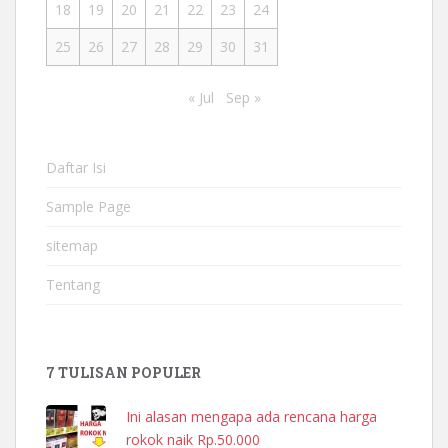
18
19
20
21
22
23
24
25
26
27
28
29
30
31
« Jul
Sep »
Daftar Isi
Sample Page
sitemap
Tentang
7 TULISAN POPULER
Ini alasan mengapa ada rencana harga
rokok naik Rp.50.000