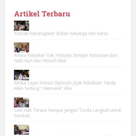
Artikel Terbaru
Puncak Kebahagiaan Bukan Keluarga dan Harta
Ketika Kebaikan Tak Terbalas: Belajar Ketulusan dari
Nabi Nuh dan Filosofi Akar
Ketika Layar Ponsel Dipenuhi Jejak Kebaikan: Tanda
Allah Sedang “ Memakai” Kita
Saat Hati Terasa Hampa: Jangan Tunda Langkah untuk
Kembali