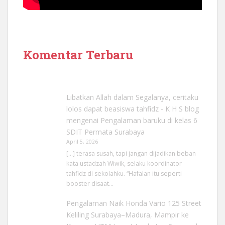
Komentar Terbaru
Libatkan Allah dalam Segalanya, ceritaku
lolos dapat beasiswa tahfidz - K H S blog
mengenai
Pengalaman baruku di kelas 6
SDIT Permata Surabaya
April 5, 2026
[…] terasa susah, tapi jangan dijadikan beban
kata ustadzah Wiwik, selaku koordinator
tahfidz di sekolahku. “Hafalan itu seperti
booster disaat…
Pengalaman Naik Honda Vario 125 Street
Keliling Surabaya–Madura, Mampir ke