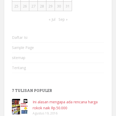
25
26
27
28
29
30
31
« Jul
Sep »
Daftar Isi
Sample Page
sitemap
Tentang
7 TULISAN POPULER
Ini alasan mengapa ada rencana harga
rokok naik Rp.50.000
Agustus 19, 2016