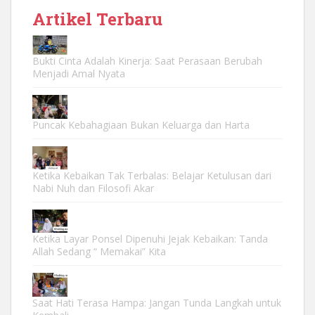
Artikel Terbaru
Bukti Cinta Adalah Kinerja: Saat Perasaan Berubah
Menjadi Amal Nyata
Puncak Kebahagiaan Bukan Keluarga dan Harta
Ketika Kebaikan Tak Terbalas: Belajar Ketulusan dari
Nabi Nuh dan Filosofi Akar
Ketika Layar Ponsel Dipenuhi Jejak Kebaikan: Tanda
Allah Sedang “ Memakai” Kita
Saat Hati Terasa Hampa: Jangan Tunda Langkah untuk