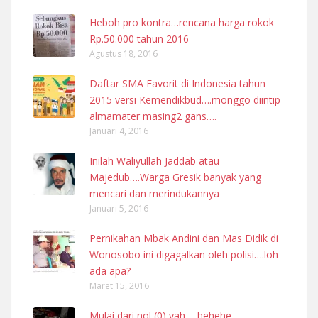
Heboh pro kontra…rencana harga rokok
Rp.50.000 tahun 2016
Agustus 18, 2016
Daftar SMA Favorit di Indonesia tahun
2015 versi Kemendikbud….monggo diintip
almamater masing2 gans….
Januari 4, 2016
Inilah Waliyullah Jaddab atau
Majedub….Warga Gresik banyak yang
mencari dan merindukannya
Januari 5, 2016
Pernikahan Mbak Andini dan Mas Didik di
Wonosobo ini digagalkan oleh polisi….loh
ada apa?
Maret 15, 2016
Mulai dari nol (0) yah…..hehehe