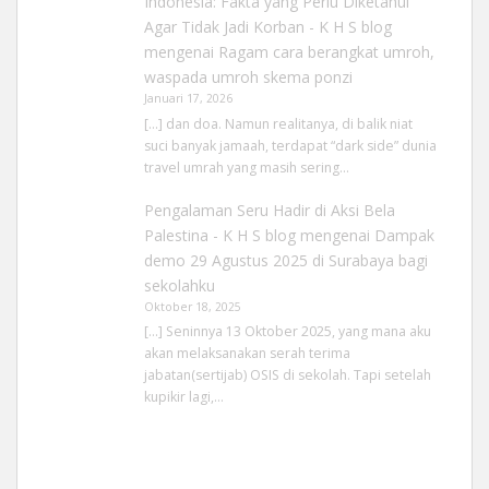
Indonesia: Fakta yang Perlu Diketahui
Agar Tidak Jadi Korban - K H S blog
mengenai
Ragam cara berangkat umroh,
waspada umroh skema ponzi
Januari 17, 2026
[…] dan doa. Namun realitanya, di balik niat
suci banyak jamaah, terdapat “dark side” dunia
travel umrah yang masih sering…
Pengalaman Seru Hadir di Aksi Bela
Palestina - K H S blog
mengenai
Dampak
demo 29 Agustus 2025 di Surabaya bagi
sekolahku
Oktober 18, 2025
[…] Seninnya 13 Oktober 2025, yang mana aku
akan melaksanakan serah terima
jabatan(sertijab) OSIS di sekolah. Tapi setelah
kupikir lagi,…