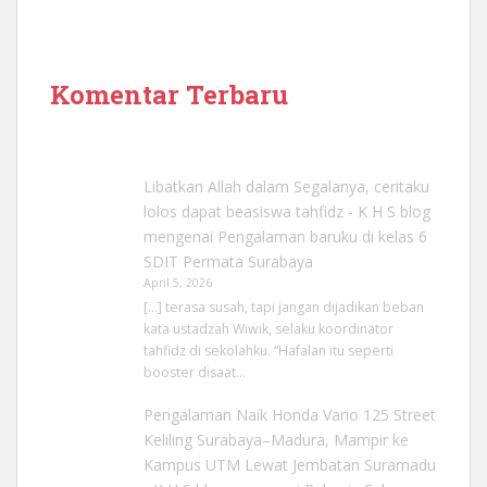
Komentar Terbaru
Libatkan Allah dalam Segalanya, ceritaku
lolos dapat beasiswa tahfidz - K H S blog
mengenai
Pengalaman baruku di kelas 6
SDIT Permata Surabaya
April 5, 2026
[…] terasa susah, tapi jangan dijadikan beban
kata ustadzah Wiwik, selaku koordinator
tahfidz di sekolahku. “Hafalan itu seperti
booster disaat…
Pengalaman Naik Honda Vario 125 Street
Keliling Surabaya–Madura, Mampir ke
Kampus UTM Lewat Jembatan Suramadu