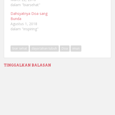
dalam "biarsehat"
Dahsyatnya Doa sang
Bunda
Agustus 1, 2018
dalam "inspiring"
biar sehat
daya tahan tubuh
Doa
imun
TINGGALKAN BALASAN