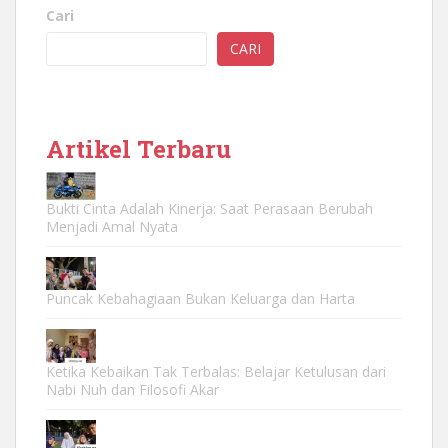
Cari
CARI
Artikel Terbaru
Bukti Cinta Adalah Kinerja: Saat Perasaan Berubah
Menjadi Amal Nyata
Puncak Kebahagiaan Bukan Keluarga dan Harta
Ketika Kebaikan Tak Terbalas: Belajar Ketulusan dari
Nabi Nuh dan Filosofi Akar