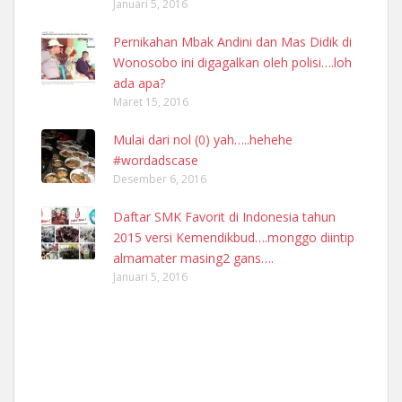
Januari 5, 2016
Pernikahan Mbak Andini dan Mas Didik di
Wonosobo ini digagalkan oleh polisi….loh
ada apa?
Maret 15, 2016
Mulai dari nol (0) yah…..hehehe
#wordadscase
Desember 6, 2016
Daftar SMK Favorit di Indonesia tahun
2015 versi Kemendikbud….monggo diintip
almamater masing2 gans….
Januari 5, 2016