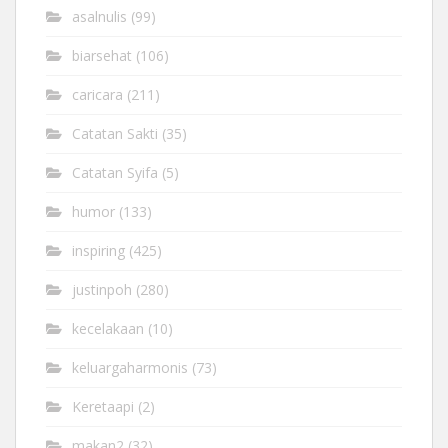
asalnulis
(99)
biarsehat
(106)
caricara
(211)
Catatan Sakti
(35)
Catatan Syifa
(5)
humor
(133)
inspiring
(425)
justinpoh
(280)
kecelakaan
(10)
keluargaharmonis
(73)
Keretaapi
(2)
makan2
(32)