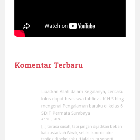
Komentar Terbaru
Libatkan Allah dalam Segalanya, ceritaku
lolos dapat beasiswa tahfidz - K H S blog
mengenai
Pengalaman baruku di kelas 6
SDIT Permata Surabaya
April 5, 2026
[…] terasa susah, tapi jangan dijadikan beban
kata ustadzah Wiwik, selaku koordinator
tahfidz di sekolahku. “Hafalan itu seperti