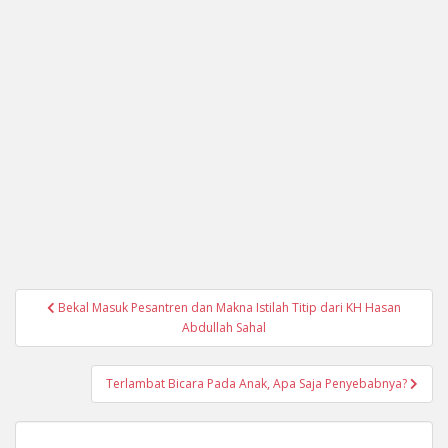
Navigasi
Bekal Masuk Pesantren dan Makna Istilah Titip dari KH Hasan
pos
Abdullah Sahal
Terlambat Bicara Pada Anak, Apa Saja Penyebabnya?