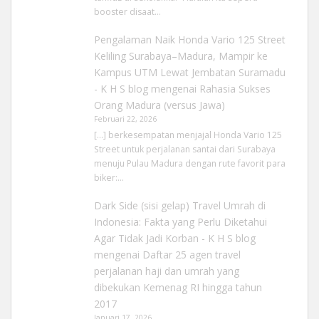
booster disaat…
Pengalaman Naik Honda Vario 125 Street
Keliling Surabaya–Madura, Mampir ke
Kampus UTM Lewat Jembatan Suramadu
- K H S blog
mengenai
Rahasia Sukses
Orang Madura (versus Jawa)
Februari 22, 2026
[…] berkesempatan menjajal Honda Vario 125
Street untuk perjalanan santai dari Surabaya
menuju Pulau Madura dengan rute favorit para
biker:…
Dark Side (sisi gelap) Travel Umrah di
Indonesia: Fakta yang Perlu Diketahui
Agar Tidak Jadi Korban - K H S blog
mengenai
Daftar 25 agen travel
perjalanan haji dan umrah yang
dibekukan Kemenag RI hingga tahun
2017
Januari 17, 2026