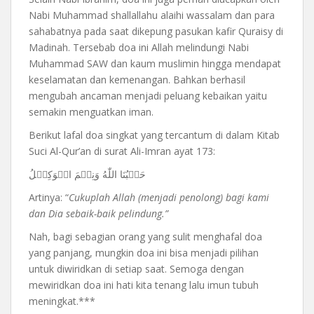
Nabi Muhammad shallallahu alaihi wassalam dan para
sahabatnya pada saat dikepung pasukan kafir Quraisy di
Madinah. Tersebab doa ini Allah melindungi Nabi
Muhammad SAW dan kaum muslimin hingga mendapat
keselamatan dan kemenangan. Bahkan berhasil
mengubah ancaman menjadi peluang kebaikan yaitu
semakin menguatkan iman.
Berikut lafal doa singkat yang tercantum di dalam Kitab
Suci Al-Qur’an di surat Ali-Imran ayat 173:
حَسۡبُنَا اللّٰهُ وَنِعۡمَ الۡوَكِيۡلُ
Artinya: “
Cukuplah Allah (menjadi penolong) bagi kami
dan Dia sebaik-baik pelindung.”
Nah, bagi sebagian orang yang sulit menghafal doa
yang panjang, mungkin doa ini bisa menjadi pilihan
untuk diwiridkan di setiap saat. Semoga dengan
mewiridkan doa ini hati kita tenang lalu imun tubuh
meningkat.***