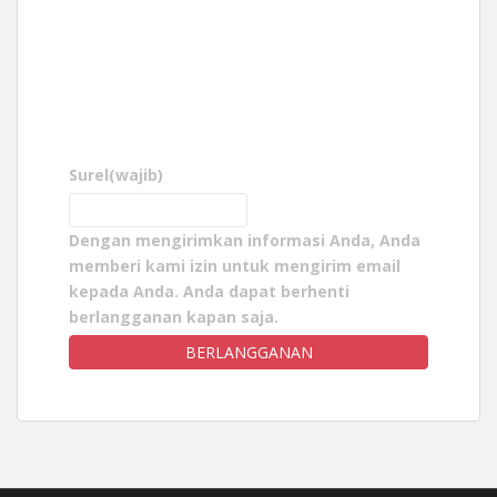
Surel
(wajib)
Dengan mengirimkan informasi Anda, Anda
memberi kami izin untuk mengirim email
kepada Anda. Anda dapat berhenti
berlangganan kapan saja.
BERLANGGANAN