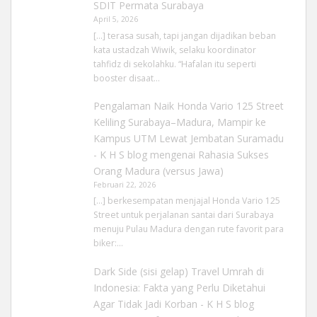
SDIT Permata Surabaya
April 5, 2026
[…] terasa susah, tapi jangan dijadikan beban
kata ustadzah Wiwik, selaku koordinator
tahfidz di sekolahku. “Hafalan itu seperti
booster disaat…
Pengalaman Naik Honda Vario 125 Street
Keliling Surabaya–Madura, Mampir ke
Kampus UTM Lewat Jembatan Suramadu
- K H S blog
mengenai
Rahasia Sukses
Orang Madura (versus Jawa)
Februari 22, 2026
[…] berkesempatan menjajal Honda Vario 125
Street untuk perjalanan santai dari Surabaya
menuju Pulau Madura dengan rute favorit para
biker:…
Dark Side (sisi gelap) Travel Umrah di
Indonesia: Fakta yang Perlu Diketahui
Agar Tidak Jadi Korban - K H S blog