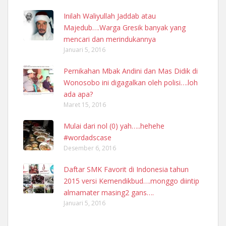
Inilah Waliyullah Jaddab atau
Majedub….Warga Gresik banyak yang
mencari dan merindukannya
Januari 5, 2016
Pernikahan Mbak Andini dan Mas Didik di
Wonosobo ini digagalkan oleh polisi….loh
ada apa?
Maret 15, 2016
Mulai dari nol (0) yah…..hehehe
#wordadscase
Desember 6, 2016
Daftar SMK Favorit di Indonesia tahun
2015 versi Kemendikbud….monggo diintip
almamater masing2 gans….
Januari 5, 2016