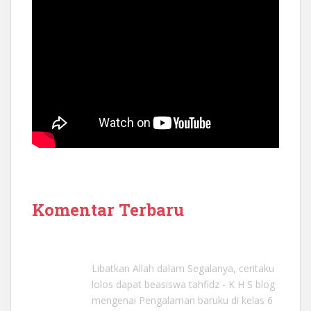
Komentar Terbaru
Libatkan Allah dalam Segalanya, ceritaku
lolos dapat beasiswa tahfidz - K H S blog
mengenai
Pengalaman baruku di kelas 6