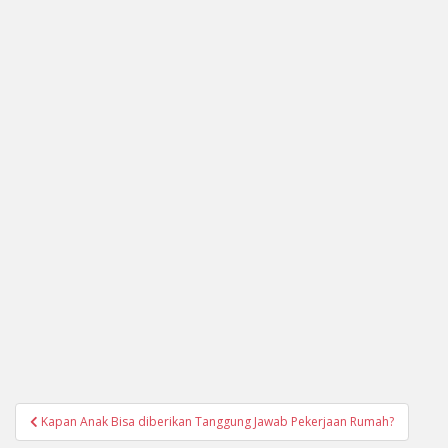
Navigasi
Kapan Anak Bisa diberikan Tanggung Jawab Pekerjaan Rumah?
pos