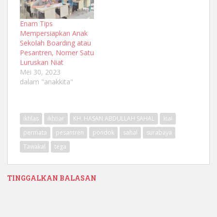
Enam Tips
Mempersiapkan Anak
Sekolah Boarding atau
Pesantren, Nomer Satu
Luruskan Niat
Mei 30, 2023
dalam "anakkita"
ikhlas
ikhtiar
KH. HASAN ABDULLAH SAHAL
kiai
permata
pesantren
pondok
sahal
surabaya
Tawakal
tega
TINGGALKAN BALASAN