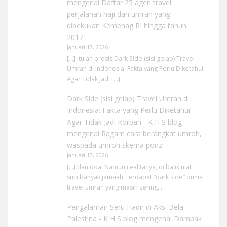
mengenai
Daftar 25 agen travel
perjalanan haji dan umrah yang
dibekukan Kemenag RI hingga tahun
2017
Januari 17, 2026
[…] itulah brosis Dark Side (sisi gelap) Travel
Umrah di Indonesia: Fakta yang Perlu Diketahui
Agar Tidak Jadi […]
Dark Side (sisi gelap) Travel Umrah di
Indonesia: Fakta yang Perlu Diketahui
Agar Tidak Jadi Korban - K H S blog
mengenai
Ragam cara berangkat umroh,
waspada umroh skema ponzi
Januari 17, 2026
[…] dan doa. Namun realitanya, di balik niat
suci banyak jamaah, terdapat “dark side” dunia
travel umrah yang masih sering…
Pengalaman Seru Hadir di Aksi Bela
Palestina - K H S blog
mengenai
Dampak