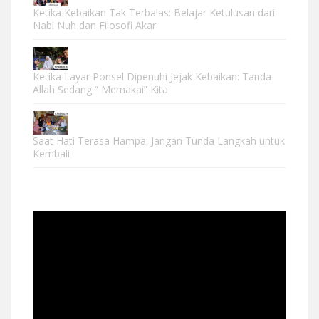
Ketika Kebaikan Tak Terbalas: Belajar Ketulusan dari
Nabi Nuh dan Filosofi Akar
Ketika Layar Ponsel Dipenuhi Jejak Kebaikan: Tanda
Allah Sedang “ Memakai” Kita
Saat Hati Terasa Hampa: Jangan Tunda Langkah untuk
Kembali