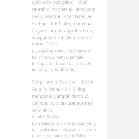
Dark Side (sisi gelap) Travel
Umrah di Indonesia: Fakta yang
Perlu Diketahui Agar Tidak Jadi
Korban - K H S blog
mengenai
Ragam cara berangkat umroh,
waspada umroh skema ponzi
Januari 17, 2026
[…] dan doa. Namun realitanya, di
balik niat suci banyak jamaah,
terdapat “dark side” dunia travel
umrah yang masih sering…
Pengalaman Seru Hadir di Aksi
Bela Palestina - K H S blog
mengenai
Dampak demo 29
Agustus 2025 di Surabaya bagi
sekolahku
Oktober 18, 2025
[…] Seninnya 13 Oktober 2025, yang
mana aku akan melaksanakan serah
terima jabatan(sertijab) OSIS di