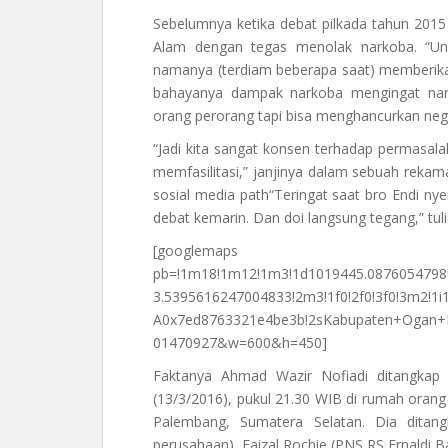
Sebelumnya ketika debat pilkada tahun 2015
Alam dengan tegas menolak narkoba. “Un
namanya (terdiam beberapa saat) memberika
bahayanya dampak narkoba mengingat nar
orang perorang tapi bisa menghancurkan negar
“Jadi kita sangat konsen terhadap permasala
memfasilitasi,” janjinya dalam sebuah rekama
sosial media path“Teringat saat bro Endi ny
debat kemarin. Dan doi langsung tegang,” tu
[googlemaps https://
pb=!1m18!1m12!1m3!1d1019445.0876054798!
3.5395616247004833!2m3!1f0!2f0!3f0!3m2!1
A0x7ed8763321e4be3b!2sKabupaten+Ogan+Ili
01470927&w=600&h=450]
Faktanya Ahmad Wazir Nofiadi ditangkap
(13/3/2016), pukul 21.30 WIB di rumah orang
Palembang, Sumatera Selatan. Dia ditang
perusahaan), Faizal Rochie (PNS RS Ernaldi 