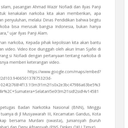
 silam, pasangan Ahmad Wazir Nofiadi dan Ilyas Panji
tuk kenakalan narkoba kita akan memberikan, apa
n penyuluhan, melalui Dinas Pendidikan bahwa begitu
koba bisa merusak bangsa Indonesia, bukan hanya
a,” ujar Ilyas Panji Alam.
han narkoba, Kepada pihak kepolisian kita akan bantu
n video. Video itoe diunggah oleh akun Iman Sjafei di
erang si Nofiadi dengan pertanyaan tentang narkoba di
lisnya memberi keterangan video.
www.google.com/maps/embed?
2d103.94065013787532!3d-
i1024!2i768!4f13.1!3m3!1m2!1s0x2e3bc47986a63be5%3
r%2C+Sumatera+Selatan!5e0!3m2!1sid!2sid!4v14581
 petugas Badan Narkotika Nasional (BNN), Minggu
 tuanya di Jl Musyawarah III, Kecamatan Gandus, Kota
kap bersama Murdani (swasta), Juniansyah (buruh
Bahar) dan Deny Afriansyah (PNS Dinkes OKU Timur).