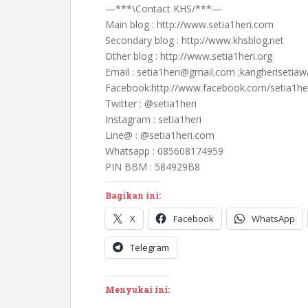
—***\Contact KHS/***—
Main blog : http://www.setia1heri.com
Secondary blog : http://www.khsblog.net
Other blog : http://www.setia1heri.org
Email : setia1heri@gmail.com ;kangheriseti
Facebook:http://www.facebook.com/setia1he
Twitter : @setia1heri
Instagram : setia1heri
Line@ : @setia1heri.com
Whatsapp : 085608174959
PIN BBM : 584929B8
Bagikan ini:
X
Facebook
WhatsApp
Telegram
Menyukai ini: