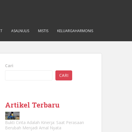
AT
ASALNULIS
MISTIS
KELUARGAHARMONIS
Cari
CARI
Artikel Terbaru
Bukti Cinta Adalah Kinerja: Saat Perasaan
Berubah Menjadi Amal Nyata