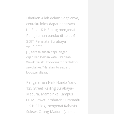
Libatkan Allah dalam Segalanya,
ceritaku lolos dapat beasiswa
tahfidz - K H S blog
mengenai
Pengalaman baruku di kelas 6
SDIT Permata Surabaya
April 5, 2026
[…] terasa susah, tapi jangan
dijadikan beban kata ustadzah
Wiwik, selaku koordinator tahfidz di
sekolahku. “Hafalan itu seperti
booster disaat…
Pengalaman Naik Honda Vario
125 Street Keliling Surabaya–
Madura, Mampir ke Kampus
UTM Lewat Jembatan Suramadu
- K H S blog
mengenai
Rahasia
Sukses Orang Madura (versus