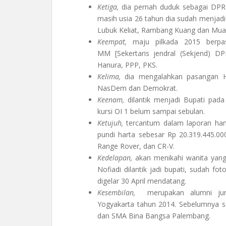
Ketiga,
dia pernah duduk sebagai DPRD 
masih usia 26 tahun dia sudah menjadi
Lubuk Keliat, Rambang Kuang dan Mua
Keempat,
maju pilkada 2015 berpas
MM [Sekertaris jendral (Sekjend) D
Hanura, PPP, PKS.
Kelima,
dia mengalahkan pasangan He
NasDem dan Demokrat.
Keenam,
dilantik menjadi Bupati pada
kursi OI 1 belum sampai sebulan.
Ketujuh,
tercantum dalam laporan hart
pundi harta sebesar Rp 20.319.445.00
Range Rover, dan CR-V.
Kedelapan,
akan menikahi wanita yang 
Nofiadi dilantik jadi bupati, sudah fo
digelar 30 April mendatang.
Kesembilan,
merupakan alumni jurusa
Yogyakarta tahun 2014. Sebelumnya
dan SMA Bina Bangsa Palembang.