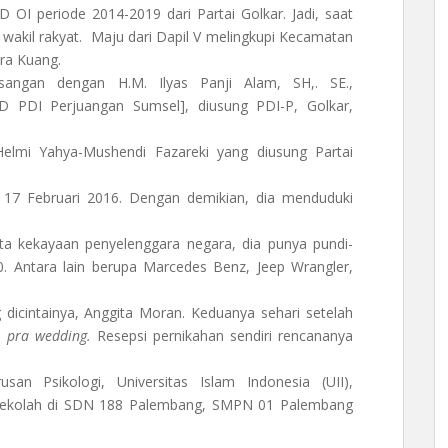
OI periode 2014-2019 dari Partai Golkar. Jadi, saat
 wakil rakyat. Maju dari Dapil V melingkupi Kecamatan
ra Kuang.
angan dengan H.M. Ilyas Panji Alam, SH,. SE.,
PD PDI Perjuangan Sumsel], diusung PDI-P, Golkar,
lmi Yahya-Mushendi Fazareki yang diusung Partai
 17 Februari 2016. Dengan demikian, dia menduduki
a kekayaan penyelenggara negara, dia punya pundi-
0. Antara lain berupa Marcedes Benz, Jeep Wrangler,
dicintainya, Anggita Moran. Keduanya sehari setelah
to
pra wedding.
Resepsi pernikahan sendiri rencananya
n Psikologi, Universitas Islam Indonesia (UII),
 sekolah di SDN 188 Palembang, SMPN 01 Palembang