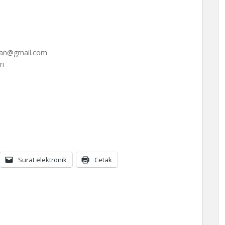
awan@gmail.com
ri
Surat elektronik
Cetak