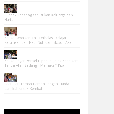
Puncak Kebahagiaan Bukan Keluarga dan
Harta
Ketika Kebaikan Tak Terbalas: Belajar
Ketulusan dari Nabi Nuh dan Filosofi Akar
Ketika Layar Ponsel Dipenuhi Jejak Kebaikan:
Tanda Allah Sedang “ Memakai” Kita
Saat Hati Terasa Hampa: Jangan Tunda
Langkah untuk Kembali