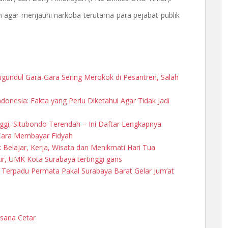
 agar menjauhi narkoba terutama para pejabat publik
igundul Gara-Gara Sering Merokok di Pesantren, Salah
Indonesia: Fakta yang Perlu Diketahui Agar Tidak Jadi
gi, Situbondo Terendah – Ini Daftar Lengkapnya
Cara Membayar Fidyah
k Belajar, Kerja, Wisata dan Menikmati Hari Tua
r, UMK Kota Surabaya tertinggi gans
am Terpadu Permata Pakal Surabaya Barat Gelar Jum’at
sana Cetar