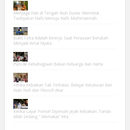
Menjaga Hati di Tengah Riuh Dunia: Memeluk
Tazkiyatun Nafs Menuju Nafs Muthmainnah
Bukti Cinta Adalah Kinerja: Saat Perasaan Berubah
Menjadi Amal Nyata
Puncak Kebahagiaan Bukan Keluarga dan Harta
Ketika Kebaikan Tak Terbalas: Belajar Ketulusan dari
Nabi Nuh dan Filosofi Akar
Ketika Layar Ponsel Dipenuhi Jejak Kebaikan: Tanda
Allah Sedang “ Memakai” Kita