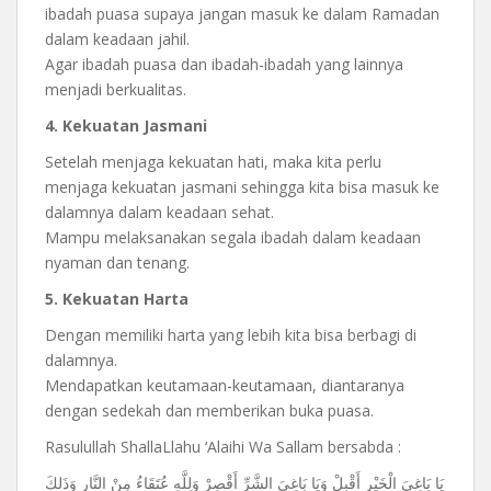
ibadah puasa supaya jangan masuk ke dalam Ramadan
dalam keadaan jahil.
Agar ibadah puasa dan ibadah-ibadah yang lainnya
menjadi berkualitas.
4. Kekuatan Jasmani
Setelah menjaga kekuatan hati, maka kita perlu
menjaga kekuatan jasmani sehingga kita bisa masuk ke
dalamnya dalam keadaan sehat.
Mampu melaksanakan segala ibadah dalam keadaan
nyaman dan tenang.
5. Kekuatan Harta
Dengan memiliki harta yang lebih kita bisa berbagi di
dalamnya.
Mendapatkan keutamaan-keutamaan, diantaranya
dengan sedekah dan memberikan buka puasa.
Rasulullah ShallaLlahu ‘Alaihi Wa Sallam bersabda :
يَا بَاغِيَ الْخَيْرِ أَقْبِلْ وَيَا بَاغِيَ الشَّرِّ أَقْصِرْ وَلِلَّهِ عُتَقَاءُ مِنْ النَّارِ وَذَلكَ