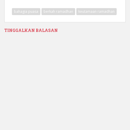
bahagia puasa
berkah ramadhan
keutamaan ramadhan
TINGGALKAN BALASAN