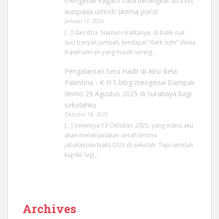
mengenai
Ragam cara berangkat umroh,
waspada umroh skema ponzi
Januari 17, 2026
[…] dan doa. Namun realitanya, di balik niat
suci banyak jamaah, terdapat “dark side” dunia
travel umrah yang masih sering…
Pengalaman Seru Hadir di Aksi Bela
Palestina - K H S blog
mengenai
Dampak
demo 29 Agustus 2025 di Surabaya bagi
sekolahku
Oktober 18, 2025
[…] Seninnya 13 Oktober 2025, yang mana aku
akan melaksanakan serah terima
jabatan(sertijab) OSIS di sekolah. Tapi setelah
kupikir lagi,…
Archives