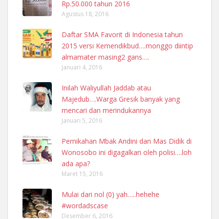
Rp.50.000 tahun 2016
Agustus 18, 2016
Daftar SMA Favorit di Indonesia tahun
2015 versi Kemendikbud….monggo diintip
almamater masing2 gans….
Januari 4, 2016
Inilah Waliyullah Jaddab atau
Majedub….Warga Gresik banyak yang
mencari dan merindukannya
Januari 5, 2016
Pernikahan Mbak Andini dan Mas Didik di
Wonosobo ini digagalkan oleh polisi….loh
ada apa?
Maret 15, 2016
Mulai dari nol (0) yah…..hehehe
#wordadscase
Desember 6, 2016