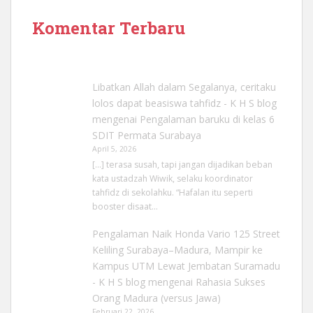
Komentar Terbaru
Libatkan Allah dalam Segalanya, ceritaku
lolos dapat beasiswa tahfidz - K H S blog
mengenai
Pengalaman baruku di kelas 6
SDIT Permata Surabaya
April 5, 2026
[…] terasa susah, tapi jangan dijadikan beban
kata ustadzah Wiwik, selaku koordinator
tahfidz di sekolahku. “Hafalan itu seperti
booster disaat…
Pengalaman Naik Honda Vario 125 Street
Keliling Surabaya–Madura, Mampir ke
Kampus UTM Lewat Jembatan Suramadu
- K H S blog
mengenai
Rahasia Sukses
Orang Madura (versus Jawa)
Februari 22, 2026