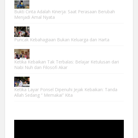
Bukti Cinta Adalah Kinerja: Saat Perasaan Berubah
Menjadi Amal Nyata
Puncak Kebahagiaan Bukan Keluarga dan Harta
Ketika Kebaikan Tak Terbalas: Belajar Ketulusan dari
Nabi Nuh dan Filosofi Akar
Ketika Layar Ponsel Dipenuhi Jejak Kebaikan: Tanda
Allah Sedang “ Memakai” Kita