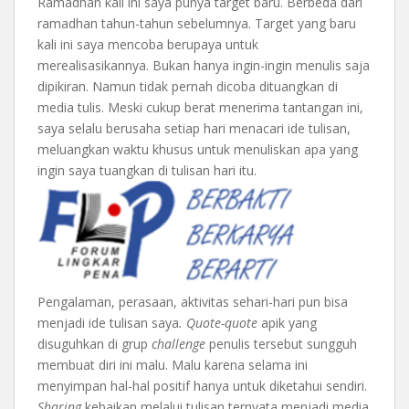
Ramadhan kali ini saya punya target baru. Berbeda dari
ramadhan tahun-tahun sebelumnya. Target yang baru
kali ini saya mencoba berupaya untuk
merealisasikannya. Bukan hanya ingin-ingin menulis saja
dipikiran. Namun tidak pernah dicoba dituangkan di
media tulis. Meski cukup berat menerima tantangan ini,
saya selalu berusaha setiap hari menacari ide tulisan,
meluangkan waktu khusus untuk menuliskan apa yang
ingin saya tuangkan di tulisan hari itu.
Pengalaman, perasaan, aktivitas sehari-hari pun bisa
menjadi ide tulisan saya
. Quote-quote
apik yang
disuguhkan di grup
challenge
penulis tersebut sungguh
membuat diri ini malu. Malu karena selama ini
menyimpan hal-hal positif hanya untuk diketahui sendiri.
Sharing
kebaikan melalui tulisan ternyata menjadi media