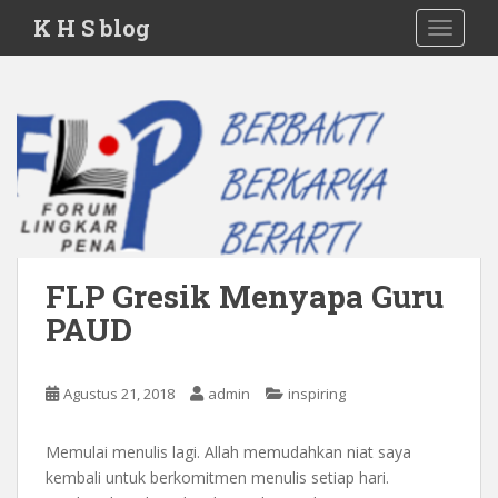
S
K H S blog
TOGGLE
k
i
p
t
o
m
a
i
n
c
FLP Gresik Menyapa Guru
o
n
PAUD
t
e
Agustus 21, 2018
admin
inspiring
n
t
Memulai menulis lagi. Allah memudahkan niat saya
kembali untuk berkomitmen menulis setiap hari.