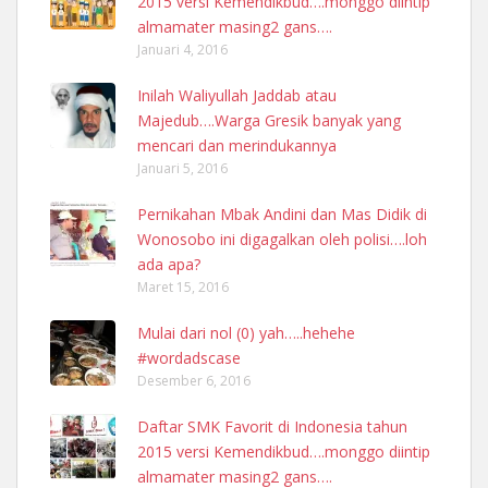
2015 versi Kemendikbud….monggo diintip
almamater masing2 gans….
Januari 4, 2016
Inilah Waliyullah Jaddab atau
Majedub….Warga Gresik banyak yang
mencari dan merindukannya
Januari 5, 2016
Pernikahan Mbak Andini dan Mas Didik di
Wonosobo ini digagalkan oleh polisi….loh
ada apa?
Maret 15, 2016
Mulai dari nol (0) yah…..hehehe
#wordadscase
Desember 6, 2016
Daftar SMK Favorit di Indonesia tahun
2015 versi Kemendikbud….monggo diintip
almamater masing2 gans….