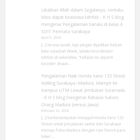
Libatkan Allah dalam Segalanya, ceritaku
lolos dapat beasiswa tahfidz - K H S blog
mengenai
Pengalaman baruku di kelas 6
SDIT Permata Surabaya
April 5, 2026
[…] terasa susah, tapi jangan dijadikan beban
kata ustadzah Wiwik, selaku koordinator
tahfidz di sekolahku. “Hafalan itu seperti
booster disaat…
Pengalaman Naik Honda Vario 125 Street
Keliling Surabaya–Madura, Mampir ke
Kampus UTM Lewat Jembatan Suramadu
- K H S blog
mengenai
Rahasia Sukses
Orang Madura (versus Jawa)
Februari 22, 2026
[…] berkesempatan menjajal Honda Vario 125
Street untuk perjalanan santai dari Surabaya
menuju Pulau Madura dengan rute favorit para
biker:…