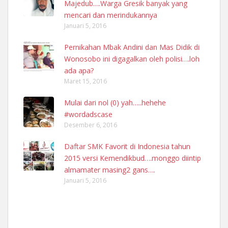
Majedub….Warga Gresik banyak yang
mencari dan merindukannya
Januari 5, 2016
Pernikahan Mbak Andini dan Mas Didik di
Wonosobo ini digagalkan oleh polisi….loh
ada apa?
Maret 15, 2016
Mulai dari nol (0) yah…..hehehe
#wordadscase
Desember 6, 2016
Daftar SMK Favorit di Indonesia tahun
2015 versi Kemendikbud….monggo diintip
almamater masing2 gans….
Januari 5, 2016