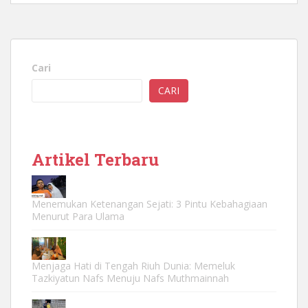
Cari
CARI
Artikel Terbaru
Menemukan Ketenangan Sejati: 3 Pintu Kebahagiaan
Menurut Para Ulama
Menjaga Hati di Tengah Riuh Dunia: Memeluk
Tazkiyatun Nafs Menuju Nafs Muthmainnah