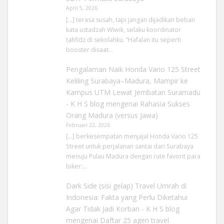
April 5, 2026
[…] terasa susah, tapi jangan dijadikan beban
kata ustadzah Wiwik, selaku koordinator
tahfidz di sekolahku. “Hafalan itu seperti
booster disaat…
Pengalaman Naik Honda Vario 125 Street
Keliling Surabaya–Madura, Mampir ke
Kampus UTM Lewat Jembatan Suramadu
- K H S blog
mengenai
Rahasia Sukses
Orang Madura (versus Jawa)
Februari 22, 2026
[…] berkesempatan menjajal Honda Vario 125
Street untuk perjalanan santai dari Surabaya
menuju Pulau Madura dengan rute favorit para
biker:…
Dark Side (sisi gelap) Travel Umrah di
Indonesia: Fakta yang Perlu Diketahui
Agar Tidak Jadi Korban - K H S blog
mengenai
Daftar 25 agen travel