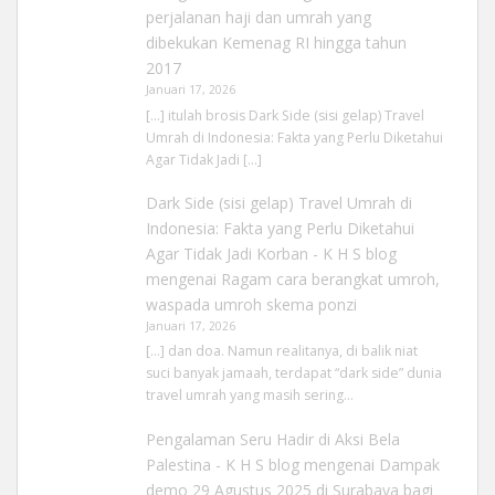
perjalanan haji dan umrah yang
dibekukan Kemenag RI hingga tahun
2017
Januari 17, 2026
[…] itulah brosis Dark Side (sisi gelap) Travel
Umrah di Indonesia: Fakta yang Perlu Diketahui
Agar Tidak Jadi […]
Dark Side (sisi gelap) Travel Umrah di
Indonesia: Fakta yang Perlu Diketahui
Agar Tidak Jadi Korban - K H S blog
mengenai
Ragam cara berangkat umroh,
waspada umroh skema ponzi
Januari 17, 2026
[…] dan doa. Namun realitanya, di balik niat
suci banyak jamaah, terdapat “dark side” dunia
travel umrah yang masih sering…
Pengalaman Seru Hadir di Aksi Bela
Palestina - K H S blog
mengenai
Dampak
demo 29 Agustus 2025 di Surabaya bagi