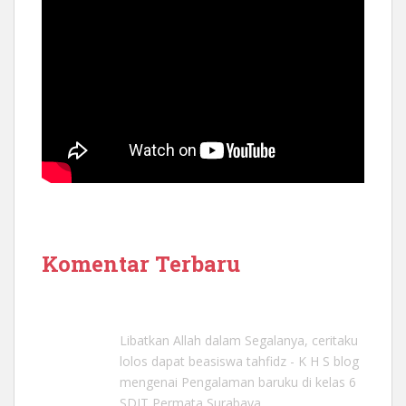
Komentar Terbaru
Libatkan Allah dalam Segalanya, ceritaku
lolos dapat beasiswa tahfidz - K H S blog
mengenai
Pengalaman baruku di kelas 6
SDIT Permata Surabaya