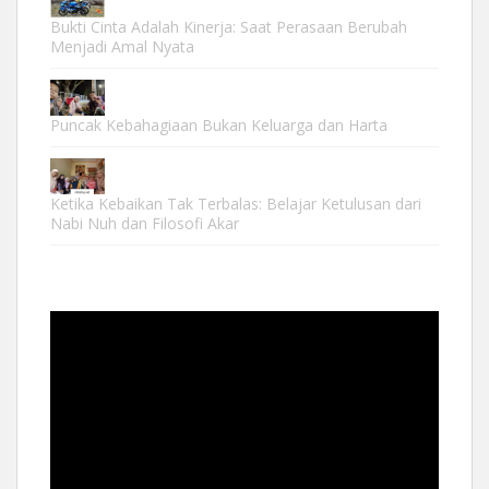
Bukti Cinta Adalah Kinerja: Saat Perasaan Berubah
Menjadi Amal Nyata
Puncak Kebahagiaan Bukan Keluarga dan Harta
Ketika Kebaikan Tak Terbalas: Belajar Ketulusan dari
Nabi Nuh dan Filosofi Akar