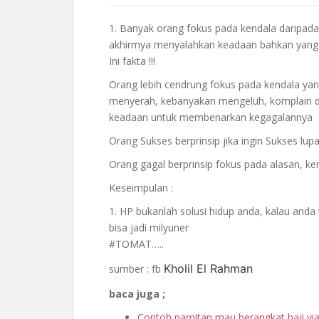
1. Banyak orang fokus pada kendala daripada
akhirmya menyalahkan keadaan bahkan yang
Ini fakta !!!
Orang lebih cendrung fokus pada kendala yan
menyerah, kebanyakan mengeluh, komplain d
keadaan untuk membenarkan kegagalannya
Orang Sukses berprinsip jika ingin Sukses lup
Orang gagal berprinsip fokus pada alasan, k
Keseimpulan :
1. HP bukanlah solusi hidup anda, kalau anda
bisa jadi milyuner
#TOMAT…..
Kholil El Rahman
sumber : fb
baca juga ;
Contoh pamitan mau berangkat haji v