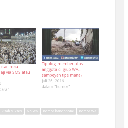
Tipologi member alias
mitan mau
anggota di grup WA…
aji via SMS atau
sampeyan tipe mana?
Juli 26, 2016
8
dalam "humor"
cara"
kisah sukses
No WA
nomor handphone
nomor WA