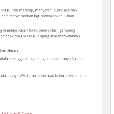
 solusi, lalu meratap, menyerah, putus asa dan
 lebih menyeramkan lagi menyalahkan Tuhan
g dihadapi bukan fokus pada solusi, gampang
an tidak mau bersyukur ujung2nya menyalahkan
akan alasan
endala sehingga dia lupa bagaimana caranya Sukses
 tidak punya WA, tetapi anda mau bekerja keras, anda
ia SMS atau WA gans….