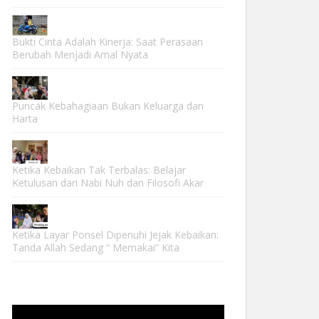
Bukti Cinta Adalah Kinerja: Saat Perasaan
Berubah Menjadi Amal Nyata
Puncak Kebahagiaan Bukan Keluarga dan
Harta
Ketika Kebaikan Tak Terbalas: Belajar
Ketulusan dari Nabi Nuh dan Filosofi Akar
Ketika Layar Ponsel Dipenuhi Jejak Kebaikan:
Tanda Allah Sedang “ Memakai” Kita