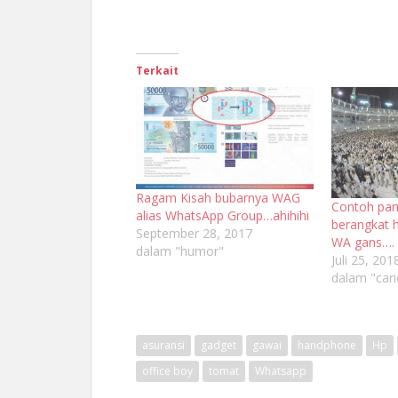
Terkait
Ragam Kisah bubarnya WAG
Contoh pa
alias WhatsApp Group…ahihihi
berangkat h
September 28, 2017
WA gans….
dalam "humor"
Juli 25, 201
dalam "cari
asuransi
gadget
gawai
handphone
Hp
office boy
tomat
Whatsapp