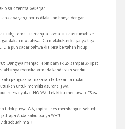
k bisa diterima bekerja.”
ak tahu apa yang harus dilakukan hanya dengan
i 10kg tomat. Ia menjual tomat itu dari rumah ke
at gandakan modalnya. Dia melakukan kerjanya tiga
. Dia pun sadar bahwa dia bisa bertahan hidup
larut. Uangnya menjadi lebih banyak 2x sampai 3x lipat
, & akhirnya memiliki armada kendaraan sendiri.
ah satu pengusaha makanan terbesar. Ia mulai
uskan untuk memiliki asuransi jiwa.
rpun menanyakan NO WA. Lelaki itu menjawab, “Saya
nda tidak punya WA, tapi sukses membangun sebuah
 jadi apa Anda kalau punya WA?!”
y di sebuah mall!!