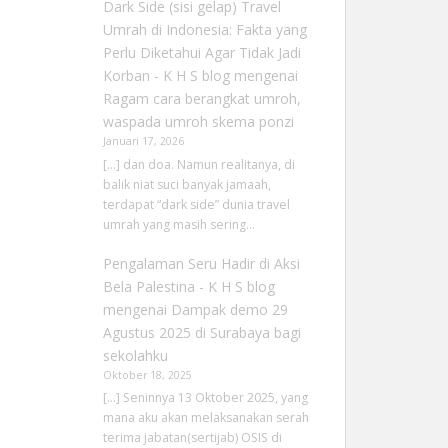
Dark Side (sisi gelap) Travel
Umrah di Indonesia: Fakta yang
Perlu Diketahui Agar Tidak Jadi
Korban - K H S blog
mengenai
Ragam cara berangkat umroh,
waspada umroh skema ponzi
Januari 17, 2026
[…] dan doa. Namun realitanya, di
balik niat suci banyak jamaah,
terdapat “dark side” dunia travel
umrah yang masih sering…
Pengalaman Seru Hadir di Aksi
Bela Palestina - K H S blog
mengenai
Dampak demo 29
Agustus 2025 di Surabaya bagi
sekolahku
Oktober 18, 2025
[…] Seninnya 13 Oktober 2025, yang
mana aku akan melaksanakan serah
terima jabatan(sertijab) OSIS di