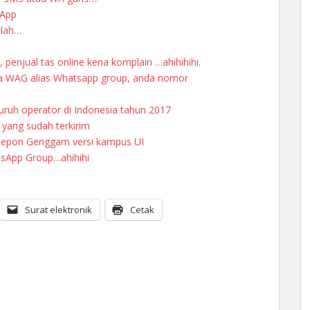
sApp
llah…
, penjual tas online kena komplain …ahihihihi.
a WAG alias Whatsapp group, anda nomor
eluruh operator di Indonesia tahun 2017
 yang sudah terkirim
elepon Genggam versi kampus UI
sApp Group…ahihihi
Surat elektronik
Cetak