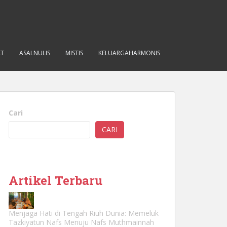
AT
ASALNULIS
MISTIS
KELUARGAHARMONIS
Cari
CARI
Artikel Terbaru
Menjaga Hati di Tengah Riuh Dunia: Memeluk
Tazkiyatun Nafs Menuju Nafs Muthmainnah