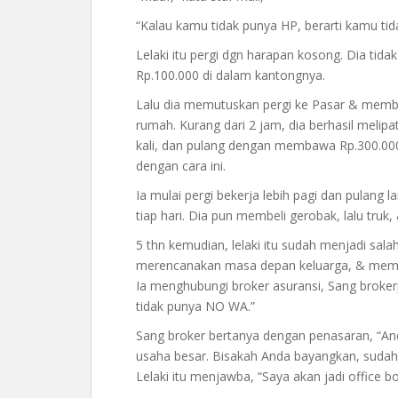
“Kalau kamu tidak punya HP, berarti kamu tida
Lelaki itu pergi dgn harapan kosong. Dia tid
Rp.100.000 di dalam kantongnya.
Lalu dia memutuskan pergi ke Pasar & membel
rumah. Kurang dari 2 jam, dia berhasil melip
kali, dan pulang dengan membawa Rp.300.000
dengan cara ini.
Ia mulai pergi bekerja lebih pagi dan pulang 
tiap hari. Dia pun membeli gerobak, lalu truk
5 thn kemudian, lelaki itu sudah menjadi sal
merencanakan masa depan keluarga, & memut
Ia menghubungi broker asuransi, Sang broke
tidak punya NO WA.”
Sang broker bertanya dengan penasaran, “A
usaha besar. Bisakah Anda bayangkan, sudah
Lelaki itu menjawba, “Saya akan jadi office bo