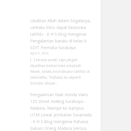
Libatkan Allah dalam Segalanya,
ceritaku lolos dapat beasiswa
tahfidz - K H S blog
mengenai
Pengalaman baruku di kelas 6
SDIT Permata Surabaya
April 5, 2026
[…] terasa susah, tapi jangan
dijadikan beban kata ustadzah
Wiwik, selaku koordinator tahfidz di
sekolahku. “Hafalan itu seperti
booster disaat…
Pengalaman Naik Honda Vario
125 Street Keliling Surabaya–
Madura, Mampir ke Kampus
UTM Lewat Jembatan Suramadu
- K H S blog
mengenai
Rahasia
Sukses Orang Madura (versus