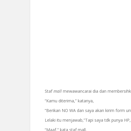
Staf
mall
mewawancarai dia dan membersihkan
“Kamu diterima,” katanya,
“Berikan NO WA dan saya akan kirim form unt
Lelaki itu menjawab,”Tapi saya tdk punya HP
“Maaf,” kata staf mall,