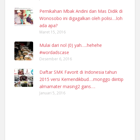
Pernikahan Mbak Andini dan Mas Didik di
Wonosobo ini digagalkan oleh polisi….loh
ada apa?
Maret 15, 2016
Mulai dari nol (0) yah…..hehehe
#wordadscase
Desember 6, 2016
Daftar SMK Favorit di Indonesia tahun
2015 versi Kemendikbud….monggo diintip
almamater masing2 gans….
Januari 5, 2016