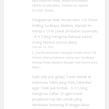
kata ustadzah Wiwik, selaku koordinator
tahfidz di sekolahku. “Hafalan itu seperti
booster disaat…
Pengalaman Naik Honda Vario 125 Street
Keliling Surabaya–Madura, Mampir ke
Kampus UTM Lewat Jembatan Suramadu
- K H S blog
mengenai
Rahasia Sukses
Orang Madura (versus Jawa)
Februari 22, 2026
[…] berkesempatan menjajal Honda Vario 125
Street untuk perjalanan santai dari Surabaya
menuju Pulau Madura dengan rute favorit para
biker:…
Dark Side (sisi gelap) Travel Umrah di
Indonesia: Fakta yang Perlu Diketahui
Agar Tidak Jadi Korban - K H S blog
mengenai
Daftar 25 agen travel
perjalanan haji dan umrah yang
dibekukan Kemenag RI hingga tahun