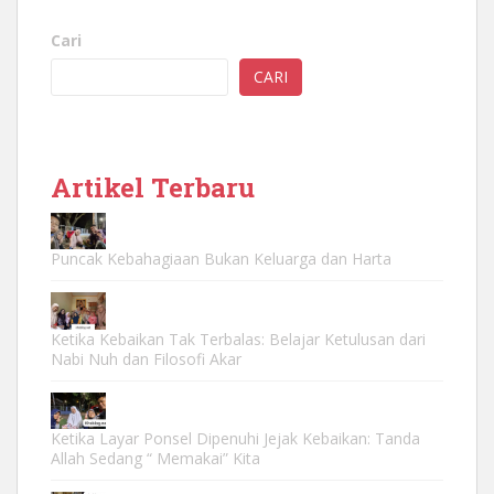
Cari
CARI
Artikel Terbaru
Puncak Kebahagiaan Bukan Keluarga dan Harta
Ketika Kebaikan Tak Terbalas: Belajar Ketulusan dari
Nabi Nuh dan Filosofi Akar
Ketika Layar Ponsel Dipenuhi Jejak Kebaikan: Tanda
Allah Sedang “ Memakai” Kita