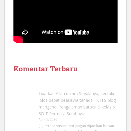
Komentar Terbaru
Libatkan Allah dalam Segalanya, ceritaku
lolos dapat beasiswa tahfidz - K H S blog
mengenai
Pengalaman baruku di kelas 6
SDIT Permata Surabaya
April 5, 2026
[…] terasa susah, tapi jangan dijadikan beban