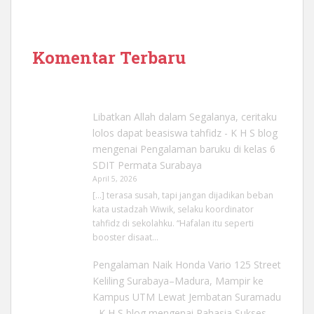
Komentar Terbaru
Libatkan Allah dalam Segalanya, ceritaku
lolos dapat beasiswa tahfidz - K H S blog
mengenai
Pengalaman baruku di kelas 6
SDIT Permata Surabaya
April 5, 2026
[…] terasa susah, tapi jangan dijadikan beban
kata ustadzah Wiwik, selaku koordinator
tahfidz di sekolahku. “Hafalan itu seperti
booster disaat…
Pengalaman Naik Honda Vario 125 Street
Keliling Surabaya–Madura, Mampir ke
Kampus UTM Lewat Jembatan Suramadu
- K H S blog
mengenai
Rahasia Sukses