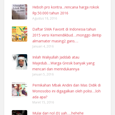
Heboh pro kontra…rencana harga rokok
Rp.50.000 tahun 2016
Agustus 18, 2016
Daftar SMA Favorit di Indonesia tahun
2015 versi Kemendikbud….monggo diintip
almamater masing2 gans….
Januari 4, 2016
Inilah Waliyullah Jaddab atau
Majedub….Warga Gresik banyak yang
mencari dan merindukannya
Januari 5, 2016
Pernikahan Mbak Andini dan Mas Didik di
Wonosobo ini digagalkan oleh polisi….loh
ada apa?
Maret 15, 2016
Mulai dari nol (0) yah…..hehehe