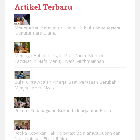
Artikel Terbaru
Menemukan Ketenangan Sejati: 3 Pintu Kebahagiaan
Menurut Para Ulama
Menjaga Hati di Tengah Riuh Dunia: Memeluk
Tazkiyatun Nafs Menuju Nafs Muthmainnah
Bukti Cinta Adalah Kinerja: Saat Perasaan Berubah
Menjadi Amal Nyata
Puncak Kebahagiaan Bukan Keluarga dan Harta
Ketika Kebaikan Tak Terbalas: Belajar Ketulusan dari
Nabi Nuh dan Filosofi Akar