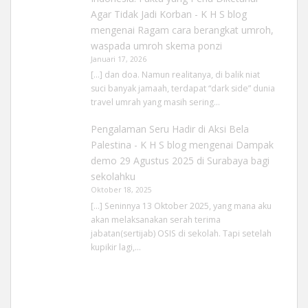
Agar Tidak Jadi Korban - K H S blog
mengenai
Ragam cara berangkat umroh,
waspada umroh skema ponzi
Januari 17, 2026
[…] dan doa. Namun realitanya, di balik niat
suci banyak jamaah, terdapat “dark side” dunia
travel umrah yang masih sering…
Pengalaman Seru Hadir di Aksi Bela
Palestina - K H S blog
mengenai
Dampak
demo 29 Agustus 2025 di Surabaya bagi
sekolahku
Oktober 18, 2025
[…] Seninnya 13 Oktober 2025, yang mana aku
akan melaksanakan serah terima
jabatan(sertijab) OSIS di sekolah. Tapi setelah
kupikir lagi,…