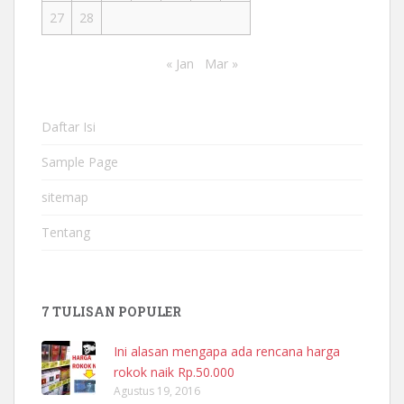
27
28
« Jan
Mar »
Daftar Isi
Sample Page
sitemap
Tentang
7 TULISAN POPULER
Ini alasan mengapa ada rencana harga
rokok naik Rp.50.000
Agustus 19, 2016