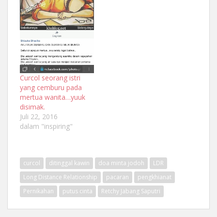
Curcol seorang istri
yang cemburu pada
mertua wanita…yuuk
disimak.
Juli 22, 2016
dalam "inspiring"
curcol
ditinggal kawin
doa minta jodoh
LDR
Long Distance Relationship
pacaran
pengkhianat
Pernikahan
putus cinta
Retchy Jabang Saputri