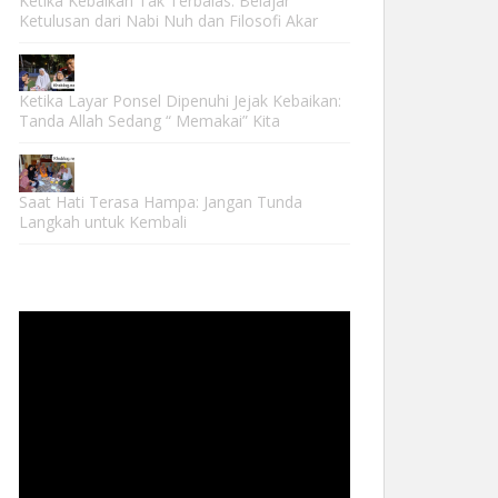
Ketika Kebaikan Tak Terbalas: Belajar
Ketulusan dari Nabi Nuh dan Filosofi Akar
Ketika Layar Ponsel Dipenuhi Jejak Kebaikan:
Tanda Allah Sedang “ Memakai” Kita
Saat Hati Terasa Hampa: Jangan Tunda
Langkah untuk Kembali