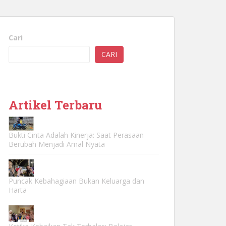
Cari
CARI
Artikel Terbaru
Bukti Cinta Adalah Kinerja: Saat Perasaan
Berubah Menjadi Amal Nyata
Puncak Kebahagiaan Bukan Keluarga dan
Harta