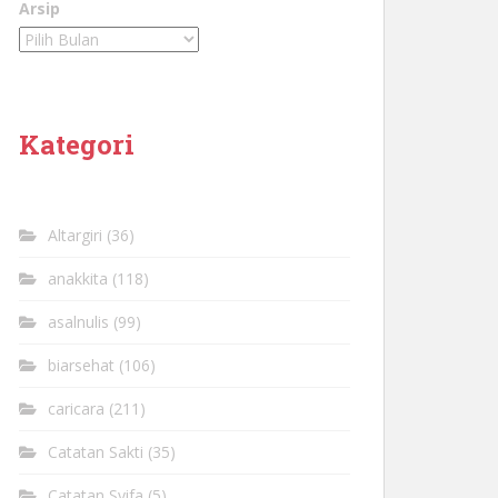
Arsip
Kategori
Altargiri
(36)
anakkita
(118)
asalnulis
(99)
biarsehat
(106)
caricara
(211)
Catatan Sakti
(35)
Catatan Syifa
(5)