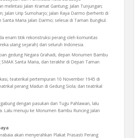
n melintasi Jalan Kramat Gantung; Jalan Tunjungan;
n; Jalan Urip Sumoharjo; Jalan Raya Darmo (berhenti di
h Santa Maria Jalan Darmo; selesai di Taman Bungkul.
da enam titik rekonstruksi perang oleh komunitas
ka ulang sejarah) dari seluruh Indonesia.
 Depan gedung Negara Grahadi, depan Monumen Bambu
ng SMAK Santa Maria, dan terakhir di Depan Taman
 lokasi, teaterikal pertempuran 10 November 1945 di
atrikal perang Madun di Gedung Siola; dan teatrikal
ergabung dengan pasukan dari Tugu Pahlawan, lalu
ara. Lalu menuju ke Monumen Bambu Runcing Jalan
baya
rabaia akan menyerahkan Plakat Prasasti Perang