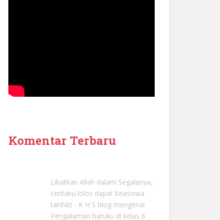
Komentar Terbaru
Libatkan Allah dalam Segalanya,
ceritaku lolos dapat beasiswa
tahfidz - K H S blog
mengenai
Pengalaman baruku di kelas 6