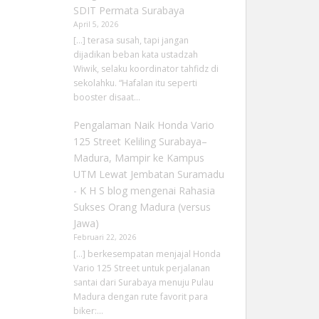
SDIT Permata Surabaya
April 5, 2026
[…] terasa susah, tapi jangan
dijadikan beban kata ustadzah
Wiwik, selaku koordinator tahfidz di
sekolahku. “Hafalan itu seperti
booster disaat…
Pengalaman Naik Honda Vario
125 Street Keliling Surabaya–
Madura, Mampir ke Kampus
UTM Lewat Jembatan Suramadu
- K H S blog
mengenai
Rahasia
Sukses Orang Madura (versus
Jawa)
Februari 22, 2026
[…] berkesempatan menjajal Honda
Vario 125 Street untuk perjalanan
santai dari Surabaya menuju Pulau
Madura dengan rute favorit para
biker:…