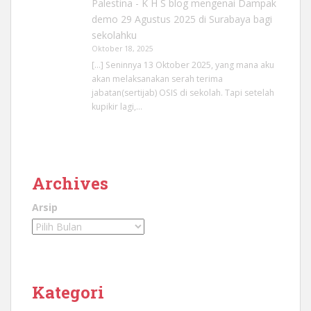
Palestina - K H S blog
mengenai
Dampak
demo 29 Agustus 2025 di Surabaya bagi
sekolahku
Oktober 18, 2025
[…] Seninnya 13 Oktober 2025, yang mana aku
akan melaksanakan serah terima
jabatan(sertijab) OSIS di sekolah. Tapi setelah
kupikir lagi,…
Archives
Arsip
Kategori