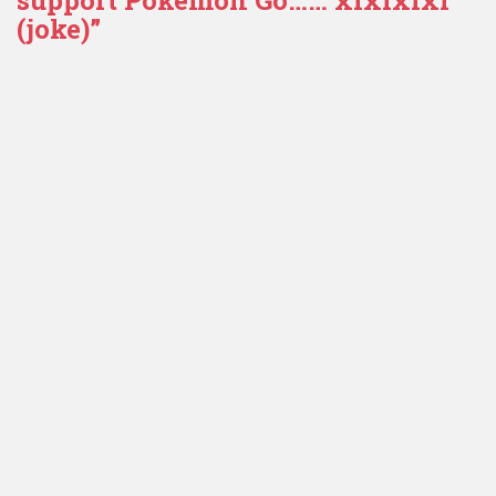
(joke)”