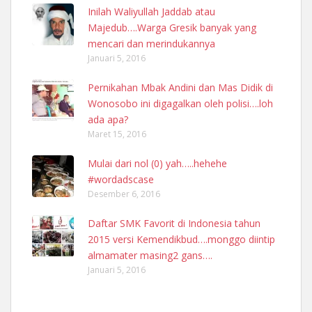
Inilah Waliyullah Jaddab atau
Majedub….Warga Gresik banyak yang
mencari dan merindukannya
Januari 5, 2016
Pernikahan Mbak Andini dan Mas Didik di
Wonosobo ini digagalkan oleh polisi….loh
ada apa?
Maret 15, 2016
Mulai dari nol (0) yah…..hehehe
#wordadscase
Desember 6, 2016
Daftar SMK Favorit di Indonesia tahun
2015 versi Kemendikbud….monggo diintip
almamater masing2 gans….
Januari 5, 2016