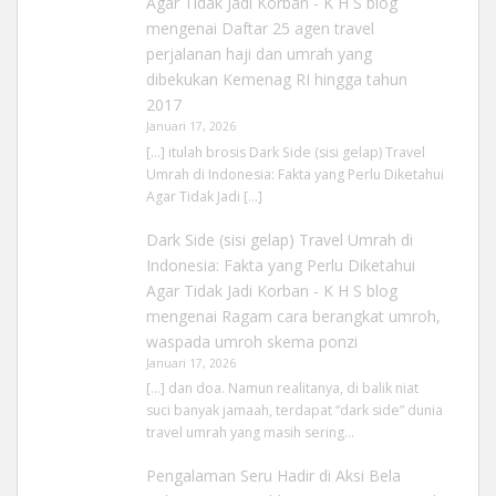
Agar Tidak Jadi Korban - K H S blog
mengenai
Daftar 25 agen travel
perjalanan haji dan umrah yang
dibekukan Kemenag RI hingga tahun
2017
Januari 17, 2026
[…] itulah brosis Dark Side (sisi gelap) Travel
Umrah di Indonesia: Fakta yang Perlu Diketahui
Agar Tidak Jadi […]
Dark Side (sisi gelap) Travel Umrah di
Indonesia: Fakta yang Perlu Diketahui
Agar Tidak Jadi Korban - K H S blog
mengenai
Ragam cara berangkat umroh,
waspada umroh skema ponzi
Januari 17, 2026
[…] dan doa. Namun realitanya, di balik niat
suci banyak jamaah, terdapat “dark side” dunia
travel umrah yang masih sering…
Pengalaman Seru Hadir di Aksi Bela