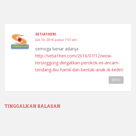
SETIA1HERI
Juli 13, 2016 pukul 7:51 am
semoga benar adanja
http://setia1heri.com/2016/07/12/wow-
tersinggung-diingatkan-perokok-ini-ancam-
tendang-ibu-hamil-dan-bentak-anak-di-kediri/
REPLY
TINGGALKAN BALASAN