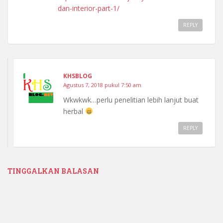
dan-interior-part-1/
REPLY
KHSBLOG
Agustus 7, 2018 pukul 7:50 am
Wkwkwk…perlu penelitian lebih lanjut buat
herbal
REPLY
TINGGALKAN BALASAN