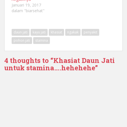
Januari 19, 2017
dalam "biarsehat"
daun jati
kayu jati
khasiat
ngakak
penyakit
pohon jati
stamina
4 thoughts to “Khasiat Daun Jati
untuk stamina….hehehehe”