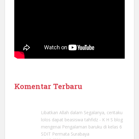
Komentar Terbaru
Libatkan Allah dalam Segalanya, ceritaku
lolos dapat beasiswa tahfidz - K H S blog
mengenai
Pengalaman baruku di kelas 6
SDIT Permata Surabaya