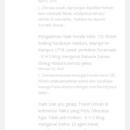
April 5, 2026
[…] terasa susah, tapi jangan dijadikan beban
kata ustadzah Wiwik, selaku koordinator
tahfidz di sekolahku. “Hafalan itu seperti
booster disaat…
Pengalaman Naik Honda Vario 125 Street
Keliling Surabaya–Madura, Mampir ke
Kampus UTM Lewat Jembatan Suramadu
- K H S blog
mengenai
Rahasia Sukses
Orang Madura (versus Jawa)
Februari 22, 2026
[…] berkesempatan menjajal Honda Vario 125
Street untuk perjalanan santai dari Surabaya
menuju Pulau Madura dengan rute favorit para
biker:…
Dark Side (sisi gelap) Travel Umrah di
Indonesia: Fakta yang Perlu Diketahui
Agar Tidak Jadi Korban - K H S blog
mengenai
Daftar 25 agen travel