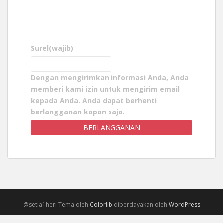
Surel
(wajib)
Dengan mengirimkan informasi Anda, Anda
memberi kami izin untuk mengirim email
kepada Anda. Anda dapat berhenti
berlangganan kapan saja.
BERLANGGANAN
@setia1heri Tema oleh
Colorlib
diberdayakan oleh
WordPress