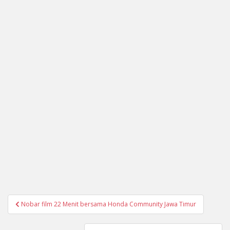
Navigasi
Nobar film 22 Menit bersama Honda Community Jawa Timur
pos