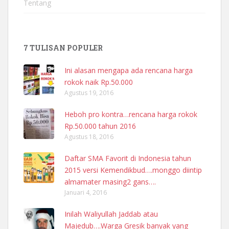
Tentang
7 TULISAN POPULER
Ini alasan mengapa ada rencana harga
rokok naik Rp.50.000
Agustus 19, 2016
Heboh pro kontra…rencana harga rokok
Rp.50.000 tahun 2016
Agustus 18, 2016
Daftar SMA Favorit di Indonesia tahun
2015 versi Kemendikbud….monggo diintip
almamater masing2 gans….
Januari 4, 2016
Inilah Waliyullah Jaddab atau
Majedub….Warga Gresik banyak yang