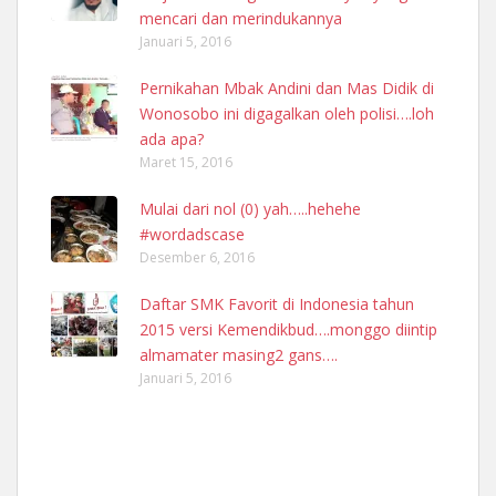
mencari dan merindukannya
Januari 5, 2016
Pernikahan Mbak Andini dan Mas Didik di
Wonosobo ini digagalkan oleh polisi….loh
ada apa?
Maret 15, 2016
Mulai dari nol (0) yah…..hehehe
#wordadscase
Desember 6, 2016
Daftar SMK Favorit di Indonesia tahun
2015 versi Kemendikbud….monggo diintip
almamater masing2 gans….
Januari 5, 2016