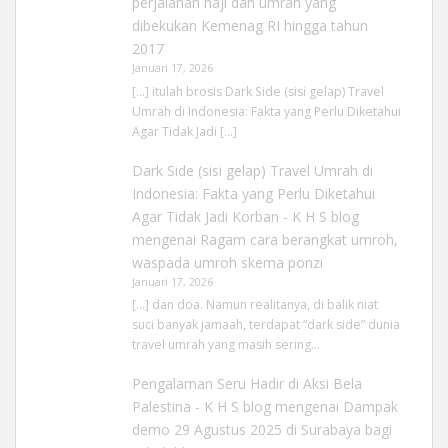
perjalanan haji dan umrah yang
dibekukan Kemenag RI hingga tahun
2017
Januari 17, 2026
[…] itulah brosis Dark Side (sisi gelap) Travel
Umrah di Indonesia: Fakta yang Perlu Diketahui
Agar Tidak Jadi […]
Dark Side (sisi gelap) Travel Umrah di
Indonesia: Fakta yang Perlu Diketahui
Agar Tidak Jadi Korban - K H S blog
mengenai
Ragam cara berangkat umroh,
waspada umroh skema ponzi
Januari 17, 2026
[…] dan doa. Namun realitanya, di balik niat
suci banyak jamaah, terdapat “dark side” dunia
travel umrah yang masih sering…
Pengalaman Seru Hadir di Aksi Bela
Palestina - K H S blog
mengenai
Dampak
demo 29 Agustus 2025 di Surabaya bagi