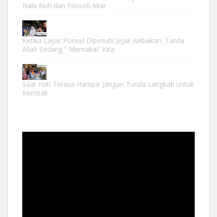
Nabi Nuh dan Filosofi Akar
Ketika Layar Ponsel Dipenuhi Jejak Kebaikan: Tanda
Allah Sedang “ Memakai” Kita
Saat Hati Terasa Hampa: Jangan Tunda Langkah untuk
Kembali