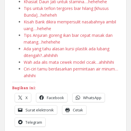
Khasiat Daun Jati untuk stamina….hehehehe
Tips untuk teflon tergores biar hilang [khusus
Bunda]…heheheh
Kisah Bank dikira mempersulit nasabahnya ambil
uang….hehehe
Tips Anjuran goreng ikan biar cepat masak dan
matang…hehehehe
Ada yang tahu alasan kursi plastik ada lubang
ditengah?..ahihihih
Wah ada alis mata cewek model cicak…ahihihihi
Ciri-ciri tamu berdasarkan permintaan air minum…
ahihihi
Bagikan ini:
X
Facebook
WhatsApp
Surat elektronik
Cetak
Telegram