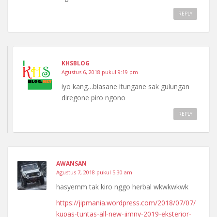
REPLY
KHSBLOG
Agustus 6, 2018 pukul 9:19 pm
iyo kang…biasane itungane sak gulungan
diregone piro ngono
REPLY
AWANSAN
Agustus 7, 2018 pukul 5:30 am
hasyemm tak kiro nggo herbal wkwkwkwk
https://jipmania.wordpress.com/2018/07/07/
kupas-tuntas-all-new-jimny-2019-eksterior-