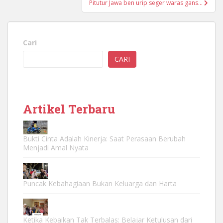
Pitutur Jawa ben urip seger waras gans…
Cari
CARI
Artikel Terbaru
Bukti Cinta Adalah Kinerja: Saat Perasaan Berubah
Menjadi Amal Nyata
Puncak Kebahagiaan Bukan Keluarga dan Harta
Ketika Kebaikan Tak Terbalas: Belajar Ketulusan dari