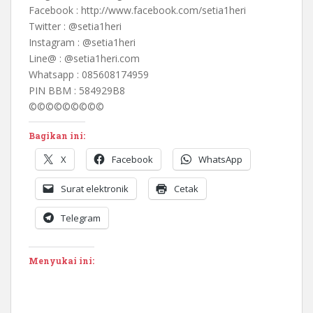
Facebook : http://www.facebook.com/setia1heri
Twitter : @setia1heri
Instagram : @setia1heri
Line@ : @setia1heri.com
Whatsapp : 085608174959
PIN BBM : 584929B8
©©©©©©©©©
Bagikan ini:
X
Facebook
WhatsApp
Surat elektronik
Cetak
Telegram
Menyukai ini: