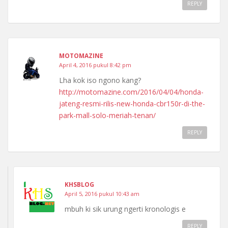
REPLY
MOTOMAZINE
April 4, 2016 pukul 8:42 pm
Lha kok iso ngono kang?
http://motomazine.com/2016/04/04/honda-
jateng-resmi-rilis-new-honda-cbr150r-di-the-
park-mall-solo-meriah-tenan/
REPLY
KHSBLOG
April 5, 2016 pukul 10:43 am
mbuh ki sik urung ngerti kronologis e
REPLY