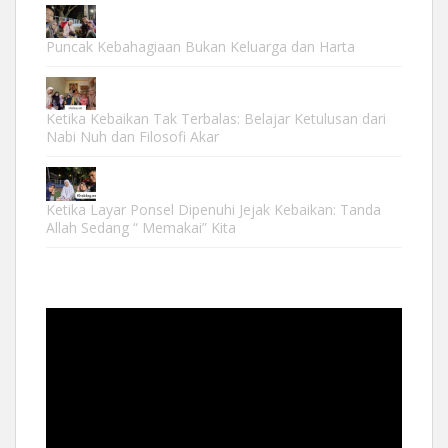
Puncak Kebahagiaan Bukan Keluarga dan Harta
Ketika Kebaikan Tak Terbalas: Belajar Ketulusan dari
Nabi Nuh dan Filosofi Akar
Ketika Layar Ponsel Dipenuhi Jejak Kebaikan: Tanda
Allah Sedang “ Memakai” Kita