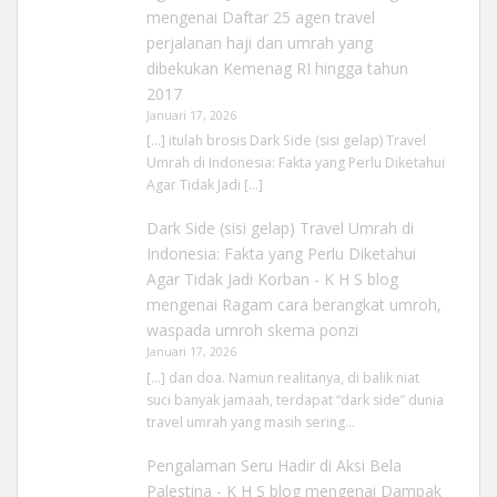
mengenai
Daftar 25 agen travel
perjalanan haji dan umrah yang
dibekukan Kemenag RI hingga tahun
2017
Januari 17, 2026
[…] itulah brosis Dark Side (sisi gelap) Travel
Umrah di Indonesia: Fakta yang Perlu Diketahui
Agar Tidak Jadi […]
Dark Side (sisi gelap) Travel Umrah di
Indonesia: Fakta yang Perlu Diketahui
Agar Tidak Jadi Korban - K H S blog
mengenai
Ragam cara berangkat umroh,
waspada umroh skema ponzi
Januari 17, 2026
[…] dan doa. Namun realitanya, di balik niat
suci banyak jamaah, terdapat “dark side” dunia
travel umrah yang masih sering…
Pengalaman Seru Hadir di Aksi Bela
Palestina - K H S blog
mengenai
Dampak