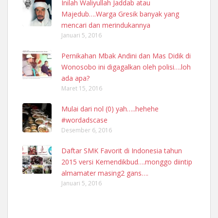
Inilah Waliyullah Jaddab atau
Majedub….Warga Gresik banyak yang
mencari dan merindukannya
Januari 5, 2016
Pernikahan Mbak Andini dan Mas Didik di
Wonosobo ini digagalkan oleh polisi….loh
ada apa?
Maret 15, 2016
Mulai dari nol (0) yah…..hehehe
#wordadscase
Desember 6, 2016
Daftar SMK Favorit di Indonesia tahun
2015 versi Kemendikbud….monggo diintip
almamater masing2 gans….
Januari 5, 2016