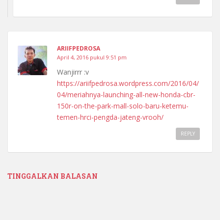
ARIIFPEDROSA
April 4, 2016 pukul 9:51 pm
Wanjirrr :v
https://ariifpedrosa.wordpress.com/2016/04/
04/meriahnya-launching-all-new-honda-cbr-
150r-on-the-park-mall-solo-baru-ketemu-
temen-hrci-pengda-jateng-vrooh/
REPLY
TINGGALKAN BALASAN