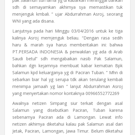
pak Salamun sdh lama yg di kabarkan meninggal bahkan
sdh di semayamkan akhirnya sya memastikan tuk
menjenguk kmbali. ” ujar Abdurrahman Asroj, seorang
WNI yang ada disana.
Lanjutnya pada hari Minggu 03/04/2016 untuk ke tiga
kalinya Asroj memjenguk beliau. “Dengan rasa sedih
haru & marah sya harus memberitakan ini: bahwa
PT.PERSADA INDONESIA & perwakilan yg ada di Arab
Saudi betul” sdh mengabaikan nasib Pak Salamun,
bahkan dgn kejamnya membuat kabar kematian Bpk
Salamun kpd keluarganya yg di Paciran Tuban. ” Mhn di
sebarkan biar hal yg serupa tdk akan terulang kembali
menimpa jamaah yg lain ” lanjut Abdurrahman Asroj
yang menyertakan nomor kontaknya 00966552772269
Awalnya netizen Simpang siur terkait dengan asal
Salamun yang disebutkan Paciran, Tuban karena
sebenarnya Paciran ada di Lamongan. Lewat info
netizen akhirnya diketahui kalau pak Salamun asal dari
Jetak, Paciran, Lamongan, Jawa Timur. Belum diketahui