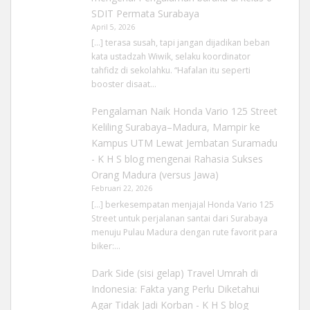
SDIT Permata Surabaya
April 5, 2026
[…] terasa susah, tapi jangan dijadikan beban
kata ustadzah Wiwik, selaku koordinator
tahfidz di sekolahku. “Hafalan itu seperti
booster disaat…
Pengalaman Naik Honda Vario 125 Street
Keliling Surabaya–Madura, Mampir ke
Kampus UTM Lewat Jembatan Suramadu
- K H S blog
mengenai
Rahasia Sukses
Orang Madura (versus Jawa)
Februari 22, 2026
[…] berkesempatan menjajal Honda Vario 125
Street untuk perjalanan santai dari Surabaya
menuju Pulau Madura dengan rute favorit para
biker:…
Dark Side (sisi gelap) Travel Umrah di
Indonesia: Fakta yang Perlu Diketahui
Agar Tidak Jadi Korban - K H S blog