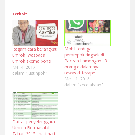
Terkait
Mobil terduga
Ragam cara berangkat
perampok ringsek di
umroh, waspada
Paciran Lamongan…3
umroh skema ponzi
orang didalamnya
Mei 4, 2017
tewas di tekape
dalam "justinpoh"
Mei 11, 2016
dalam "kecelakaan"
Daftar penyelenggara
Umroh Bermasalah
Tahun 2015…hati-hati