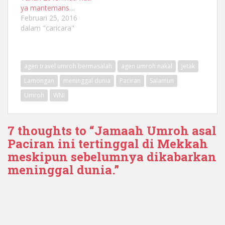
ya mantemans…
Februari 25, 2016
dalam "caricara"
agen travel umroh bermasalah
agen umroh nakal
Jetak
Lamongan
meninggal dunia
Paciran
Salamun
Umroh
WNI
7 thoughts to “Jamaah Umroh asal
Paciran ini tertinggal di Mekkah
meskipun sebelumnya dikabarkan
meninggal dunia.”