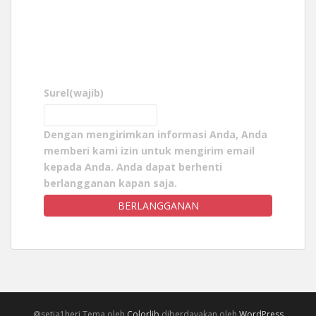
Surel
(wajib)
Dengan mengirimkan informasi Anda, Anda
memberi kami izin untuk mengirim email
kepada Anda. Anda dapat berhenti
berlangganan kapan saja.
BERLANGGANAN
@setia1heri Tema oleh
Colorlib
diberdayakan oleh
WordPress