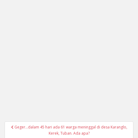
Navigasi
Geger…dalam 45 hari ada 61 warga meninggal di desa Karanglo,
pos
Kerek, Tuban. Ada apa?