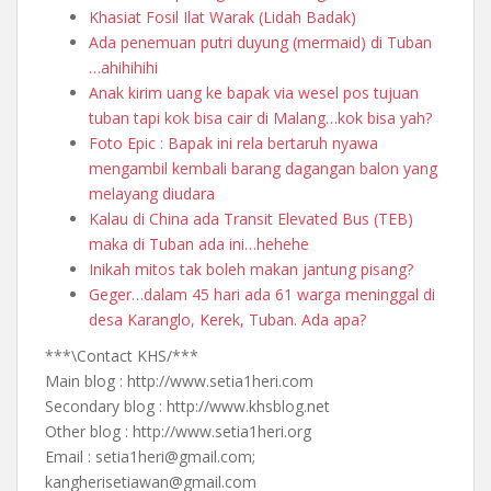
Khasiat Fosil Ilat Warak (Lidah Badak)
Ada penemuan putri duyung (mermaid) di Tuban
…ahihihihi
Anak kirim uang ke bapak via wesel pos tujuan
tuban tapi kok bisa cair di Malang…kok bisa yah?
Foto Epic : Bapak ini rela bertaruh nyawa
mengambil kembali barang dagangan balon yang
melayang diudara
Kalau di China ada Transit Elevated Bus (TEB)
maka di Tuban ada ini…hehehe
Inikah mitos tak boleh makan jantung pisang?
Geger…dalam 45 hari ada 61 warga meninggal di
desa Karanglo, Kerek, Tuban. Ada apa?
***\Contact KHS/***
Main blog : http://www.setia1heri.com
Secondary blog : http://www.khsblog.net
Other blog : http://www.setia1heri.org
Email : setia1heri@gmail.com;
kangherisetiawan@gmail.com