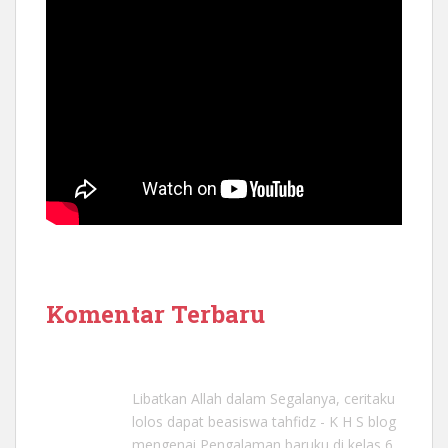
Komentar Terbaru
Libatkan Allah dalam Segalanya, ceritaku
lolos dapat beasiswa tahfidz - K H S blog
mengenai
Pengalaman baruku di kelas 6