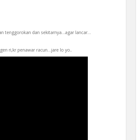
n tenggorokan dan sekitarnya…agar lancar…
gen ri,kr penawar racun…jare lo yo..