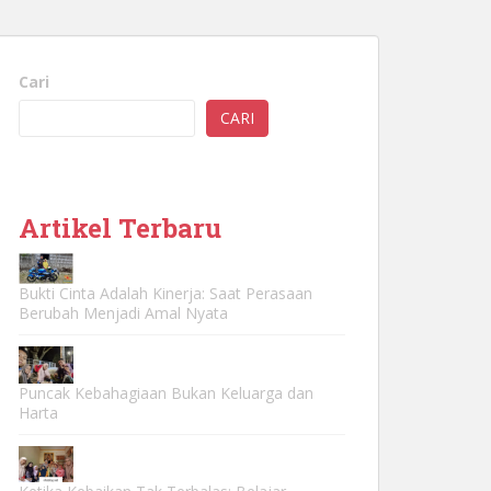
Cari
CARI
Artikel Terbaru
Bukti Cinta Adalah Kinerja: Saat Perasaan
Berubah Menjadi Amal Nyata
Puncak Kebahagiaan Bukan Keluarga dan
Harta