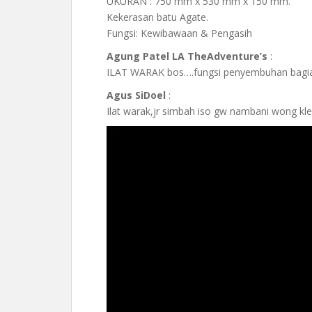
UKURAN : 750 mm x 530 mm x 150 mm.
Kekerasan batu Agate.
Fungsi: Kewibawaan & Pengasih
Agung Patel LA TheAdventure’s
:
ILAT WARAK bos….fungsi penyembuhan bagia
Agus SiDoel
:
Ilat warak,jr simbah iso gw nambani wong kle