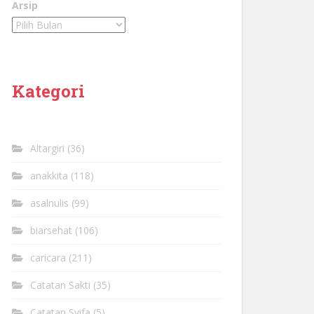
Arsip
Kategori
Altargiri
(36)
anakkita
(118)
asalnulis
(99)
biarsehat
(106)
caricara
(211)
Catatan Sakti
(35)
Catatan Syifa
(5)