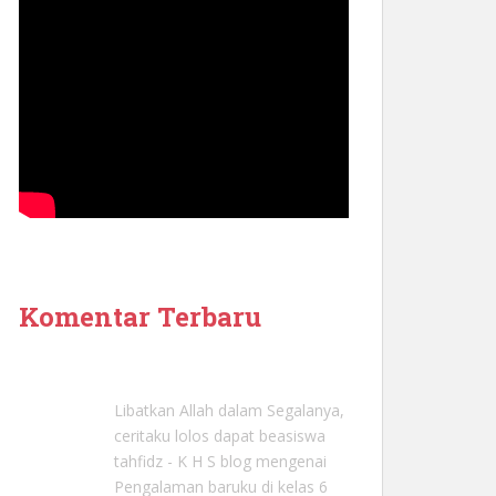
Komentar Terbaru
Libatkan Allah dalam Segalanya,
ceritaku lolos dapat beasiswa
tahfidz - K H S blog
mengenai
Pengalaman baruku di kelas 6