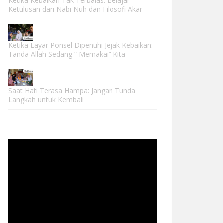
Ketika Kebaikan Tak Terbalas: Belajar
Ketulusan dari Nabi Nuh dan Filosofi Akar
Ketika Layar Ponsel Dipenuhi Jejak Kebaikan:
Tanda Allah Sedang “ Memakai” Kita
Saat Hati Terasa Hampa: Jangan Tunda
Langkah untuk Kembali