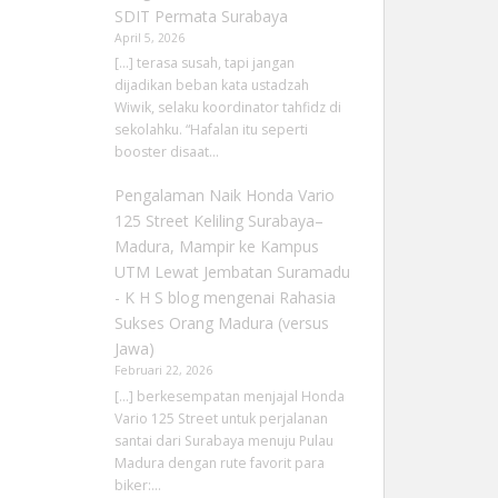
SDIT Permata Surabaya
April 5, 2026
[…] terasa susah, tapi jangan
dijadikan beban kata ustadzah
Wiwik, selaku koordinator tahfidz di
sekolahku. “Hafalan itu seperti
booster disaat…
Pengalaman Naik Honda Vario
125 Street Keliling Surabaya–
Madura, Mampir ke Kampus
UTM Lewat Jembatan Suramadu
- K H S blog
mengenai
Rahasia
Sukses Orang Madura (versus
Jawa)
Februari 22, 2026
[…] berkesempatan menjajal Honda
Vario 125 Street untuk perjalanan
santai dari Surabaya menuju Pulau
Madura dengan rute favorit para
biker:…