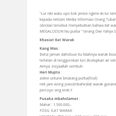
“Lur niki watu opo kok jenise ngene iki lur 
kepada netizen Media Informasi Orang Tuban 
obrolan tersebut menyebutkan bahwa ilat warak 
MEGALODON hiu purba ” terang Dwi Yahya S
Khasiat Ilat Warak
Kang Mas
:
Betul jaman daholoue itu lidahnya warak bisa
tertelan di tenggorokan lur) dicelupkan air s
Airnya. insyaallah sembuh.
Heri Mujito
:
asline untune binatang purba(fosil)
nek jare wong jowo(mbahe)ilat warak gunane
percoyo sing endi..!!
Pusaka mbahslamet
:
Mahar : 1.500.000,-
FOSIL ILAT WARAK