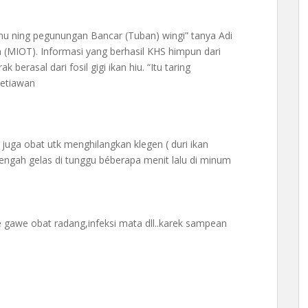
nemu ning pegunungan Bancar (Tuban) wingi” tanya Adi
(MIOT). Informasi yang berhasil KHS himpun dari
berasal dari fosil gigi ikan hiu. “Itu taring
etiawan
 juga obat utk menghilangkan klegen ( duri ikan
etengah gelas di tunggu béberapa menit lalu di minum
 gawe obat radang,infeksi mata dll..karek sampean