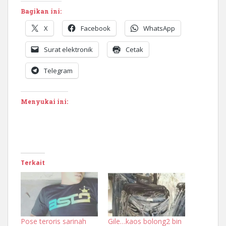
Bagikan ini:
X
Facebook
WhatsApp
Surat elektronik
Cetak
Telegram
Menyukai ini:
Terkait
Pose teroris sarinah
Gile…kaos bolong2 bin