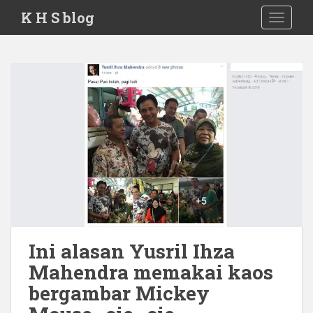
S
K H S blog
TOGGLE
k
i
p
t
o
m
a
i
n
c
o
n
t
e
Ini alasan Yusril Ihza
n
t
Mahendra memakai kaos
bergambar Mickey