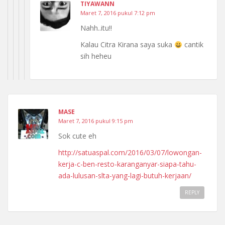
TIYAWANN
Maret 7, 2016 pukul 7:12 pm
Nahh..itu!!
Kalau Citra Kirana saya suka
cantik
sih heheu
MASE
Maret 7, 2016 pukul 9:15 pm
Sok cute eh
http://satuaspal.com/2016/03/07/lowongan-
kerja-c-ben-resto-karanganyar-siapa-tahu-
ada-lulusan-slta-yang-lagi-butuh-kerjaan/
REPLY