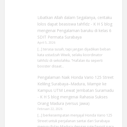
Libatkan Allah dalam Segalanya, ceritaku
lolos dapat beasiswa tahfidz - K H S blog
mengenai
Pengalaman baruku di kelas 6
SDIT Permata Surabaya
April 5, 2026
[…] terasa susah, tapi jangan dijadikan beban
kata ustadzah Wiwik, selaku koordinator
tahfidz di sekolahku. “Hafalan itu seperti
booster disaat…
Pengalaman Naik Honda Vario 125 Street
Keliling Surabaya–Madura, Mampir ke
Kampus UTM Lewat Jembatan Suramadu
- K H S blog
mengenai
Rahasia Sukses
Orang Madura (versus Jawa)
Februari 22, 2026
[…] berkesempatan menjajal Honda Vario 125
Street untuk perjalanan santai dari Surabaya
menuju Pulau Madura dengan rute favorit para