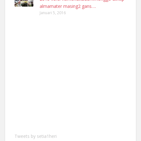
almamater masing2 gans….
Januari 5, 2016
Tweets by setia1heri