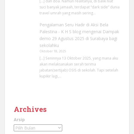
[…] dan doa. Namun realitanya, di balik niat
suci banyak jamaah, terdapat “dark side” dunia
travel umrah yang masih sering…
Pengalaman Seru Hadir di Aksi Bela
Palestina - K H S blog
mengenai
Dampak
demo 29 Agustus 2025 di Surabaya bagi
sekolahku
Oktober 18, 2025
[…] Seninnya 13 Oktober 2025, yang mana aku
akan melaksanakan serah terima
jabatan(sertijab) OSIS di sekolah. Tapi setelah
kupikir lagi,…
Archives
Arsip