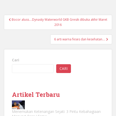
Navigasi
Bocor aluss….Dynasty Waterworld GKB Gresik dibuka akhir Maret
pos
2016
6 arti warna feses dan kesehatan….
Cari
CARI
Artikel Terbaru
Menemukan Ketenangan Sejati: 3 Pintu Kebahagiaan