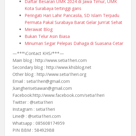
Daftar Besaran UMK 2024 di Jawa Timur, UMK
Kota Surabaya tertinggi gans
Peringati Hari Lahir Pancasila, SD Islam Terpadu
Permata Pakal Surabaya Barat Gelar Jum’at Sehat
Merawat Blog
Bukan Telur Asin Biasa
Minuman Segar Pelepas Dahaga di Suasana Cetar
—***\Contact KHS/***—
Main blog : http://www.setia1heri.com
Secondary blog : http://www.khsblog.net
Other blog : http://www.setia1heri.org
Email : setia1heri@gmail.com
;kangherisetiawan@gmail.com
Facebook:http://www.facebook.com/setia1heri
Twitter : @setia1heri
Instagram : setia1heri
Line@ : @setia1heri.com
Whatsapp : 085608174959
PIN BBM : 584929B8