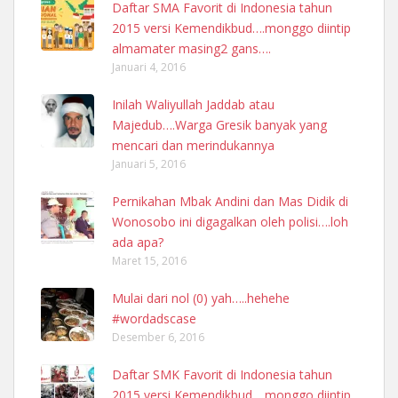
Daftar SMA Favorit di Indonesia tahun
2015 versi Kemendikbud….monggo diintip
almamater masing2 gans….
Januari 4, 2016
Inilah Waliyullah Jaddab atau
Majedub….Warga Gresik banyak yang
mencari dan merindukannya
Januari 5, 2016
Pernikahan Mbak Andini dan Mas Didik di
Wonosobo ini digagalkan oleh polisi….loh
ada apa?
Maret 15, 2016
Mulai dari nol (0) yah…..hehehe
#wordadscase
Desember 6, 2016
Daftar SMK Favorit di Indonesia tahun
2015 versi Kemendikbud….monggo diintip