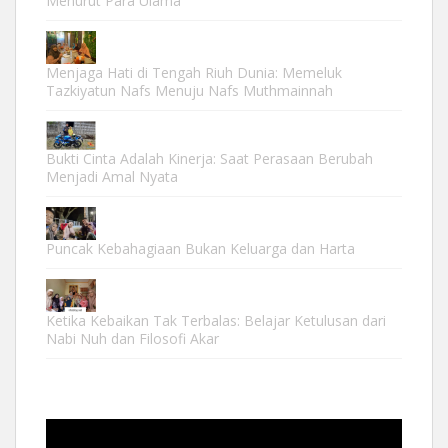
Menurut Para Ulama
Menjaga Hati di Tengah Riuh Dunia: Memeluk
Tazkiyatun Nafs Menuju Nafs Muthmainnah
Bukti Cinta Adalah Kinerja: Saat Perasaan Berubah
Menjadi Amal Nyata
Puncak Kebahagiaan Bukan Keluarga dan Harta
Ketika Kebaikan Tak Terbalas: Belajar Ketulusan dari
Nabi Nuh dan Filosofi Akar