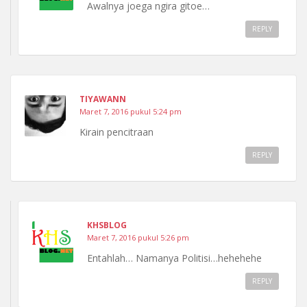
Awalnya joega ngira gitoe…
REPLY
TIYAWANN
Maret 7, 2016 pukul 5:24 pm
Kirain pencitraan
REPLY
KHSBLOG
Maret 7, 2016 pukul 5:26 pm
Entahlah… Namanya Politisi…hehehehe
REPLY