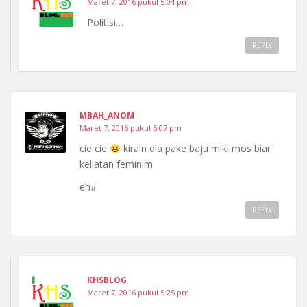
Maret 7, 2016 pukul 5:04 pm
Politisi…
REPLY
MBAH_ANOM
Maret 7, 2016 pukul 5:07 pm
cie cie
kirain dia pake baju miki mos biar
keliatan feminim
eh#
REPLY
KHSBLOG
Maret 7, 2016 pukul 5:25 pm