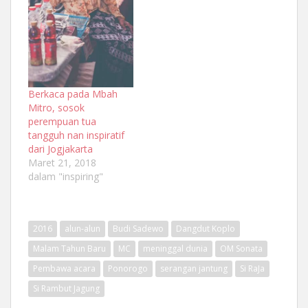
Berkaca pada Mbah
Mitro, sosok
perempuan tua
tangguh nan inspiratif
dari Jogjakarta
Maret 21, 2018
dalam "inspiring"
2016
alun-alun
Budi Sadewo
Dangdut Koplo
Malam Tahun Baru
MC
meninggal dunia
OM Sonata
Pembawa acara
Ponorogo
serangan jantung
Si RaJa
Si Rambut Jagung