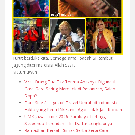
Turut berduka cita, Semoga amal ibadah Si Rambut
Jagung diterima disisi Allah SWT.
Maturnuwun
Viral! Orang Tua Tak Terima Anaknya Digundul
Gara-Gara Sering Merokok di Pesantren, Salah
Siapa?
Dark Side (sisi gelap) Travel Umrah di Indonesia:
Fakta yang Perlu Diketahui Agar Tidak Jadi Korban
UMK Jawa Timur 2026: Surabaya Tertinggi,
Situbondo Terendah – Ini Daftar Lengkapnya
Ramadhan Berkah, Simak Serba Serbi Cara