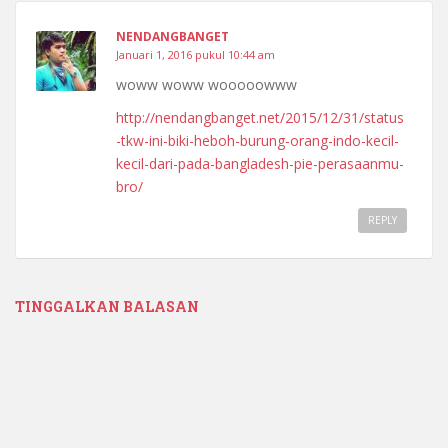
NENDANGBANGET
Januari 1, 2016 pukul 10:44 am
woww woww wooooowww
http://nendangbanget.net/2015/12/31/status
-tkw-ini-biki-heboh-burung-orang-indo-kecil-
kecil-dari-pada-bangladesh-pie-perasaanmu-
bro/
REPLY
TINGGALKAN BALASAN