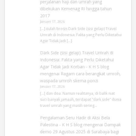
perjalanan haji dan umrah yang
dibekukan Kemenag RI hingga tahun
2017
Januari 17, 2026
[…] itulah brosis Dark Side (sisi gelap) Travel
Umrah di Indonesia: Fakta yang Perlu Diketahui
Agar Tidak Jadi […]
Dark Side (sisi gelap) Travel Umrah di
Indonesia: Fakta yang Perlu Diketahui
Agar Tidak Jadi Korban - K H S blog
mengenai
Ragam cara berangkat umroh,
waspada umroh skema ponzi
Januari 17, 2026
[…] dan doa. Namun realitanya, di balik niat
suci banyak jamaah, terdapat “dark side” dunia
travel umrah yang masih sering…
Pengalaman Seru Hadir di Aksi Bela
Palestina - K H S blog
mengenai
Dampak
demo 29 Agustus 2025 di Surabaya bagi