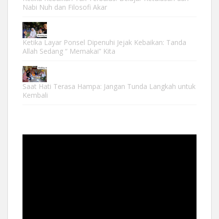
Nabi Nuh dan Filosofi Akar
Ketika Layar Ponsel Dipenuhi Jejak Kebaikan: Tanda
Allah Sedang “ Memakai” Kita
Saat Hati Terasa Hampa: Jangan Tunda Langkah untuk
Kembali