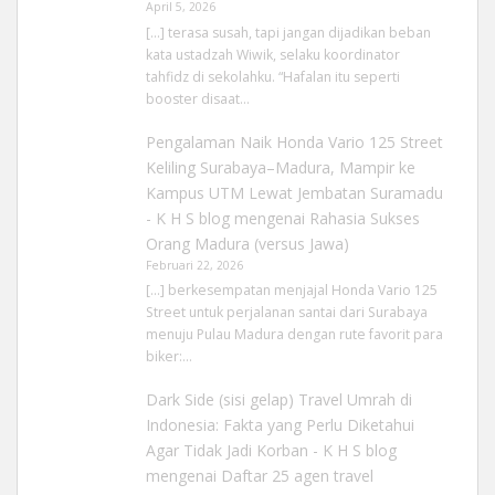
April 5, 2026
[…] terasa susah, tapi jangan dijadikan beban
kata ustadzah Wiwik, selaku koordinator
tahfidz di sekolahku. “Hafalan itu seperti
booster disaat…
Pengalaman Naik Honda Vario 125 Street
Keliling Surabaya–Madura, Mampir ke
Kampus UTM Lewat Jembatan Suramadu
- K H S blog
mengenai
Rahasia Sukses
Orang Madura (versus Jawa)
Februari 22, 2026
[…] berkesempatan menjajal Honda Vario 125
Street untuk perjalanan santai dari Surabaya
menuju Pulau Madura dengan rute favorit para
biker:…
Dark Side (sisi gelap) Travel Umrah di
Indonesia: Fakta yang Perlu Diketahui
Agar Tidak Jadi Korban - K H S blog
mengenai
Daftar 25 agen travel