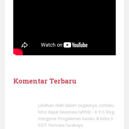
Komentar Terbaru
Libatkan Allah dalam Segalanya, ceritaku
lolos dapat beasiswa tahfidz - K H S blog
mengenai
Pengalaman baruku di kelas 6
SDIT Permata Surabaya