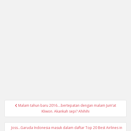
Navigasi
Malam tahun baru 2016….bertepatan dengan malam Jum’at
pos
Kliwon. Akankah sepi? Ahihihi
Joss…Garuda Indonesia masuk dalam daftar Top 20 Best Airlines in