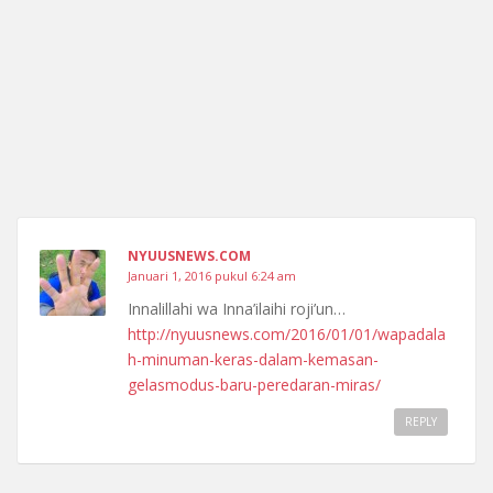
NYUUSNEWS.COM
Januari 1, 2016 pukul 6:24 am
Innalillahi wa Inna’ilaihi roji’un…
http://nyuusnews.com/2016/01/01/wapadala
h-minuman-keras-dalam-kemasan-
gelasmodus-baru-peredaran-miras/
REPLY