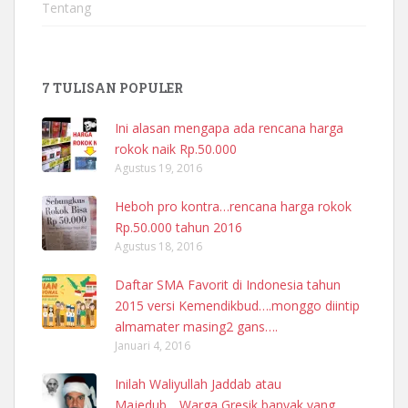
Tentang
7 TULISAN POPULER
Ini alasan mengapa ada rencana harga
rokok naik Rp.50.000
Agustus 19, 2016
Heboh pro kontra…rencana harga rokok
Rp.50.000 tahun 2016
Agustus 18, 2016
Daftar SMA Favorit di Indonesia tahun
2015 versi Kemendikbud….monggo diintip
almamater masing2 gans….
Januari 4, 2016
Inilah Waliyullah Jaddab atau
Majedub….Warga Gresik banyak yang