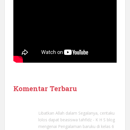
Komentar Terbaru
Libatkan Allah dalam Segalanya, ceritaku
lolos dapat beasiswa tahfidz - K H S blog
mengenai
Pengalaman baruku di kelas 6