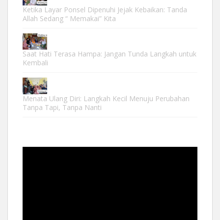
Ketika Layar Ponsel Dipenuhi Jejak Kebaikan: Tanda
Allah Sedang “ Memakai” Kita
Saat Hati Terasa Hampa: Jangan Tunda Langkah untuk
Kembali
Menata Ulang Diri: Langkah Kecil Menuju Perubahan
Tanpa Tapi, Tanpa Nanti