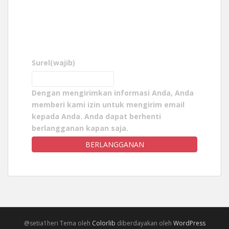
Surel
(wajib)
Dengan mengirimkan informasi Anda, Anda
memberi kami izin untuk mengirim email
kepada Anda. Anda dapat berhenti
berlangganan kapan saja.
BERLANGGANAN
@setia1heri Tema oleh
Colorlib
diberdayakan oleh
WordPress