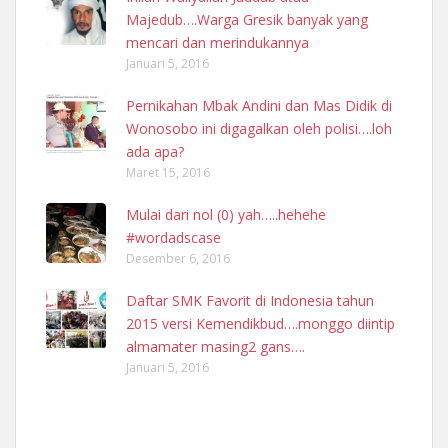
Majedub….Warga Gresik banyak yang
mencari dan merindukannya
Januari 5, 2016
Pernikahan Mbak Andini dan Mas Didik di
Wonosobo ini digagalkan oleh polisi….loh
ada apa?
Maret 15, 2016
Mulai dari nol (0) yah…..hehehe
#wordadscase
Desember 6, 2016
Daftar SMK Favorit di Indonesia tahun
2015 versi Kemendikbud….monggo diintip
almamater masing2 gans….
Januari 5, 2016