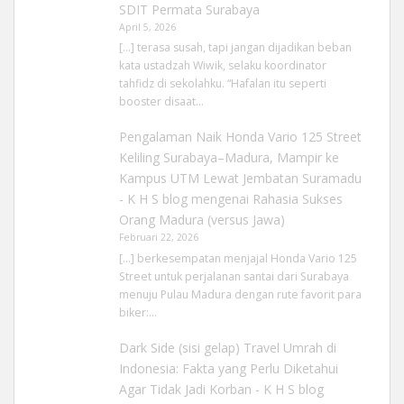
SDIT Permata Surabaya
April 5, 2026
[…] terasa susah, tapi jangan dijadikan beban
kata ustadzah Wiwik, selaku koordinator
tahfidz di sekolahku. “Hafalan itu seperti
booster disaat…
Pengalaman Naik Honda Vario 125 Street
Keliling Surabaya–Madura, Mampir ke
Kampus UTM Lewat Jembatan Suramadu
- K H S blog
mengenai
Rahasia Sukses
Orang Madura (versus Jawa)
Februari 22, 2026
[…] berkesempatan menjajal Honda Vario 125
Street untuk perjalanan santai dari Surabaya
menuju Pulau Madura dengan rute favorit para
biker:…
Dark Side (sisi gelap) Travel Umrah di
Indonesia: Fakta yang Perlu Diketahui
Agar Tidak Jadi Korban - K H S blog