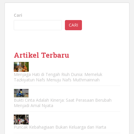
Cari
CARI
Artikel Terbaru
Menjaga Hati di Tengah Riuh Dunia: Memeluk
Tazkiyatun Nafs Menuju Nafs Muthmainnah
Bukti Cinta Adalah Kinerja: Saat Perasaan Berubah
Menjadi Amal Nyata
Puncak Kebahagiaan Bukan Keluarga dan Harta