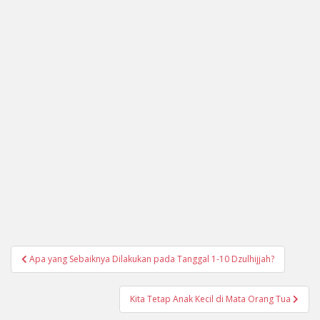
Navigasi
Apa yang Sebaiknya Dilakukan pada Tanggal 1-10 Dzulhijjah?
pos
Kita Tetap Anak Kecil di Mata Orang Tua