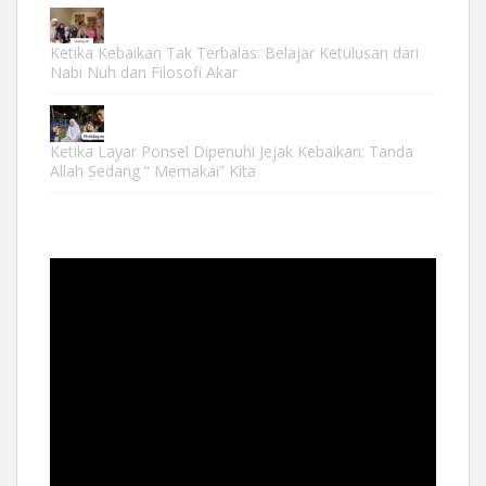
Ketika Kebaikan Tak Terbalas: Belajar Ketulusan dari
Nabi Nuh dan Filosofi Akar
Ketika Layar Ponsel Dipenuhi Jejak Kebaikan: Tanda
Allah Sedang “ Memakai” Kita