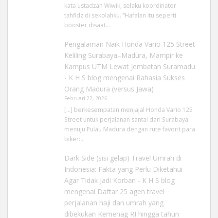
kata ustadzah Wiwik, selaku koordinator
tahfidz di sekolahku. “Hafalan itu seperti
booster disaat…
Pengalaman Naik Honda Vario 125 Street
Keliling Surabaya–Madura, Mampir ke
Kampus UTM Lewat Jembatan Suramadu
- K H S blog
mengenai
Rahasia Sukses
Orang Madura (versus Jawa)
Februari 22, 2026
[…] berkesempatan menjajal Honda Vario 125
Street untuk perjalanan santai dari Surabaya
menuju Pulau Madura dengan rute favorit para
biker:…
Dark Side (sisi gelap) Travel Umrah di
Indonesia: Fakta yang Perlu Diketahui
Agar Tidak Jadi Korban - K H S blog
mengenai
Daftar 25 agen travel
perjalanan haji dan umrah yang
dibekukan Kemenag RI hingga tahun