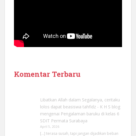
Komentar Terbaru
Libatkan Allah dalam Segalanya, ceritaku
lolos dapat beasiswa tahfidz - K H S blog
mengenai
Pengalaman baruku di kelas 6
SDIT Permata Surabaya
April 5, 2026
[…] terasa susah, tapi jangan dijadikan beban