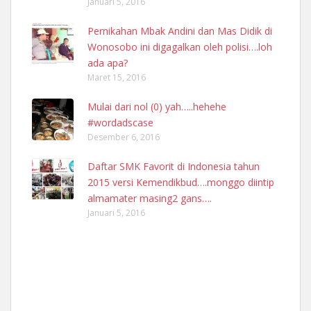
Januari 5, 2016
Pernikahan Mbak Andini dan Mas Didik di
Wonosobo ini digagalkan oleh polisi….loh
ada apa?
Maret 15, 2016
Mulai dari nol (0) yah…..hehehe
#wordadscase
Desember 6, 2016
Daftar SMK Favorit di Indonesia tahun
2015 versi Kemendikbud….monggo diintip
almamater masing2 gans….
Januari 5, 2016