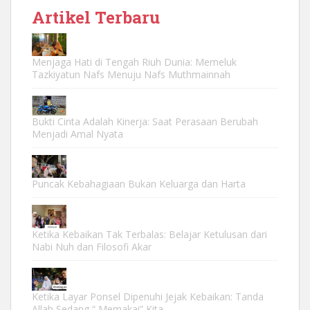
Artikel Terbaru
Menjaga Hati di Tengah Riuh Dunia: Memeluk
Tazkiyatun Nafs Menuju Nafs Muthmainnah
Bukti Cinta Adalah Kinerja: Saat Perasaan Berubah
Menjadi Amal Nyata
Puncak Kebahagiaan Bukan Keluarga dan Harta
Ketika Kebaikan Tak Terbalas: Belajar Ketulusan dari
Nabi Nuh dan Filosofi Akar
Ketika Layar Ponsel Dipenuhi Jejak Kebaikan: Tanda
Allah Sedang “ Memakai” Kita