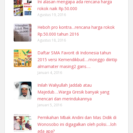
Ini alasan mengapa ada rencana harga
rokok naik Rp.50.000
Agustus 19, 2016
Heboh pro kontra…rencana harga rokok
Rp.50.000 tahun 2016
Agustus 18, 2016
Daftar SMA Favorit di Indonesia tahun
2015 versi Kemendikbud….monggo diintip
almamater masing2 gans….
Januari 4, 2016
Inilah Waliyullah Jaddab atau
Majedub….Warga Gresik banyak yang
mencari dan merindukannya
Januari 5, 2016
Pernikahan Mbak Andini dan Mas Didik di
Wonosobo ini digagalkan oleh polisi….loh
ada apa?