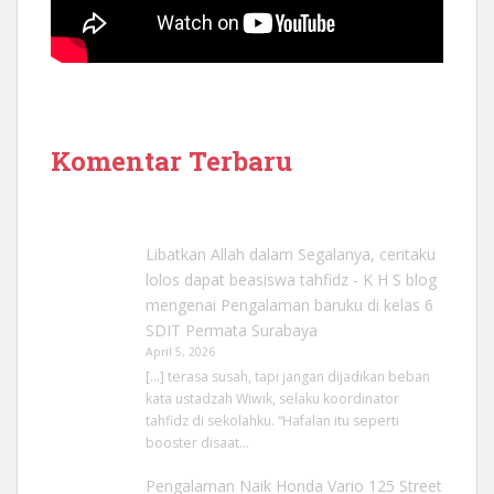
Komentar Terbaru
Libatkan Allah dalam Segalanya, ceritaku
lolos dapat beasiswa tahfidz - K H S blog
mengenai
Pengalaman baruku di kelas 6
SDIT Permata Surabaya
April 5, 2026
[…] terasa susah, tapi jangan dijadikan beban
kata ustadzah Wiwik, selaku koordinator
tahfidz di sekolahku. “Hafalan itu seperti
booster disaat…
Pengalaman Naik Honda Vario 125 Street