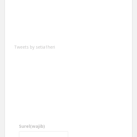
Tweets by setia1heri
Surel
(wajib)