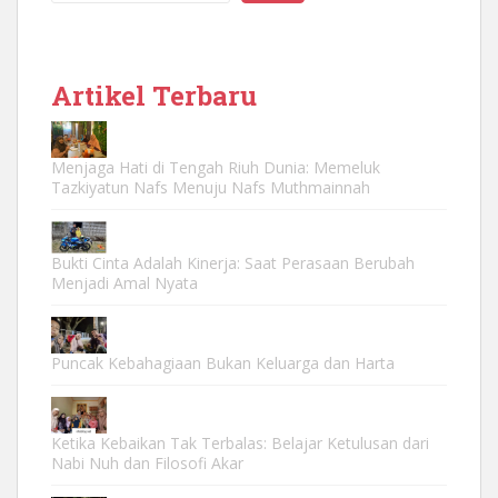
Artikel Terbaru
Menjaga Hati di Tengah Riuh Dunia: Memeluk
Tazkiyatun Nafs Menuju Nafs Muthmainnah
Bukti Cinta Adalah Kinerja: Saat Perasaan Berubah
Menjadi Amal Nyata
Puncak Kebahagiaan Bukan Keluarga dan Harta
Ketika Kebaikan Tak Terbalas: Belajar Ketulusan dari
Nabi Nuh dan Filosofi Akar