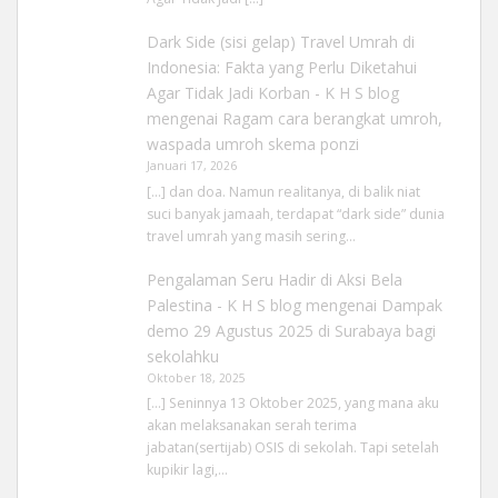
Dark Side (sisi gelap) Travel Umrah di
Indonesia: Fakta yang Perlu Diketahui
Agar Tidak Jadi Korban - K H S blog
mengenai
Ragam cara berangkat umroh,
waspada umroh skema ponzi
Januari 17, 2026
[…] dan doa. Namun realitanya, di balik niat
suci banyak jamaah, terdapat “dark side” dunia
travel umrah yang masih sering…
Pengalaman Seru Hadir di Aksi Bela
Palestina - K H S blog
mengenai
Dampak
demo 29 Agustus 2025 di Surabaya bagi
sekolahku
Oktober 18, 2025
[…] Seninnya 13 Oktober 2025, yang mana aku
akan melaksanakan serah terima
jabatan(sertijab) OSIS di sekolah. Tapi setelah
kupikir lagi,…