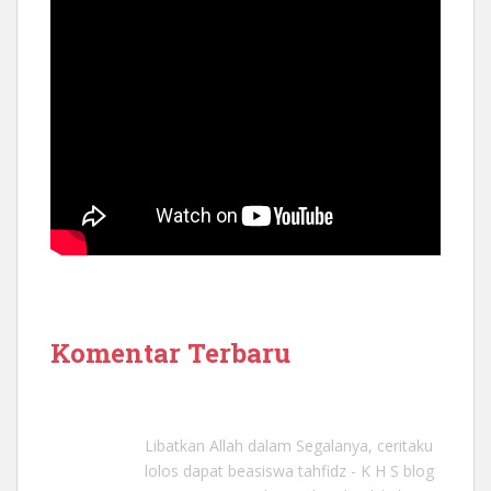
Komentar Terbaru
Libatkan Allah dalam Segalanya, ceritaku
lolos dapat beasiswa tahfidz - K H S blog