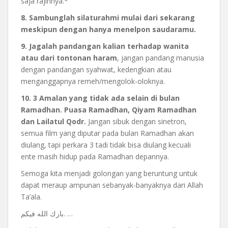
saja rajinnya.*
8. Sambunglah silaturahmi mulai dari sekarang
meskipun dengan hanya menelpon saudaramu.
9. Jagalah pandangan kalian terhadap wanita
atau dari tontonan haram
, jangan pandang manusia
dengan pandangan syahwat, kedengkian atau
menganggapnya remeh/mengolok-oloknya.
10. 3 Amalan yang tidak ada selain di bulan
Ramadhan. Puasa Ramadhan, Qiyam Ramadhan
dan Lailatul Qodr.
Jangan sibuk dengan sinetron,
semua film yang diputar pada bulan Ramadhan akan
diulang, tapi perkara 3 tadi tidak bisa diulang kecuali
ente masih hidup pada Ramadhan depannya.
Semoga kita menjadi golongan yang beruntung untuk
dapat meraup ampunan sebanyak-banyaknya dari Allah
Ta’ala.
بارك الله فيكم. …