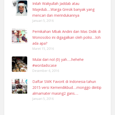
Inilah Waliyullah Jaddab atau
Majedub….Warga Gresik banyak yang
mencari dan merindukannya
Januari 5, 2016
Pernikahan Mbak Andini dan Mas Didik di
Wonosobo ini digagalkan oleh polisi….loh
ada apa?
Maret 15, 2016
Mulai dari nol (0) yah…..hehehe
#wordadscase
Desember 6, 2016
Daftar SMK Favorit di Indonesia tahun
2015 versi Kemendikbud….monggo diintip
almamater masing2 gans….
Januari 5, 2016