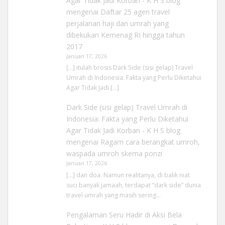
Agar Tidak Jadi Korban - K H S blog
mengenai
Daftar 25 agen travel
perjalanan haji dan umrah yang
dibekukan Kemenag RI hingga tahun
2017
Januari 17, 2026
[…] itulah brosis Dark Side (sisi gelap) Travel
Umrah di Indonesia: Fakta yang Perlu Diketahui
Agar Tidak Jadi […]
Dark Side (sisi gelap) Travel Umrah di
Indonesia: Fakta yang Perlu Diketahui
Agar Tidak Jadi Korban - K H S blog
mengenai
Ragam cara berangkat umroh,
waspada umroh skema ponzi
Januari 17, 2026
[…] dan doa. Namun realitanya, di balik niat
suci banyak jamaah, terdapat “dark side” dunia
travel umrah yang masih sering…
Pengalaman Seru Hadir di Aksi Bela