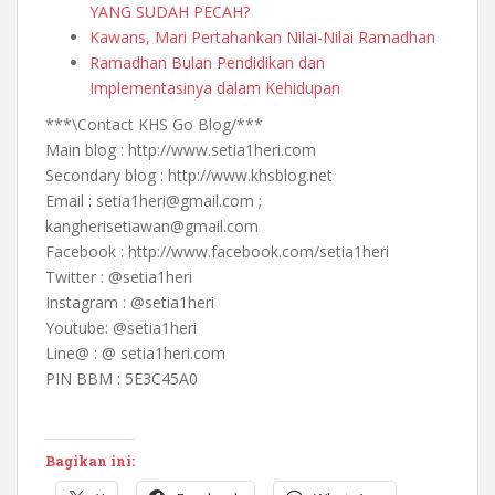
YANG SUDAH PECAH?
Kawans, Mari Pertahankan Nilai-Nilai Ramadhan
Ramadhan Bulan Pendidikan dan
Implementasinya dalam Kehidupan
***\Contact KHS Go Blog/***
Main blog : http://www.setia1heri.com
Secondary blog : http://www.khsblog.net
Email : setia1heri@gmail.com ;
kangherisetiawan@gmail.com
Facebook : http://www.facebook.com/setia1heri
Twitter : @setia1heri
Instagram : @setia1heri
Youtube: @setia1heri
Line@ : @ setia1heri.com
PIN BBM : 5E3C45A0
Bagikan ini: