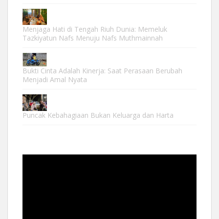
Menjaga Hati di Tengah Riuh Dunia: Memeluk
Tazkiyatun Nafs Menuju Nafs Muthmainnah
Bukti Cinta Adalah Kinerja: Saat Perasaan Berubah
Menjadi Amal Nyata
Puncak Kebahagiaan Bukan Keluarga dan Harta