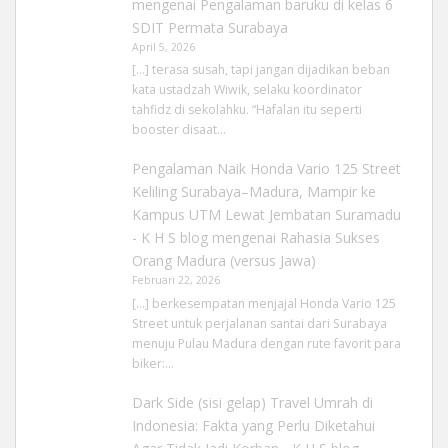
mengenai
Pengalaman baruku di kelas 6
SDIT Permata Surabaya
April 5, 2026
[…] terasa susah, tapi jangan dijadikan beban
kata ustadzah Wiwik, selaku koordinator
tahfidz di sekolahku. “Hafalan itu seperti
booster disaat…
Pengalaman Naik Honda Vario 125 Street
Keliling Surabaya–Madura, Mampir ke
Kampus UTM Lewat Jembatan Suramadu
- K H S blog
mengenai
Rahasia Sukses
Orang Madura (versus Jawa)
Februari 22, 2026
[…] berkesempatan menjajal Honda Vario 125
Street untuk perjalanan santai dari Surabaya
menuju Pulau Madura dengan rute favorit para
biker:…
Dark Side (sisi gelap) Travel Umrah di
Indonesia: Fakta yang Perlu Diketahui