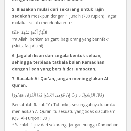
5. Biasakan mulai dari sekarang untuk rajin
sedekah
meskipun dengan 1 junaih (700 rupiah) , agar
malaikat selalu mendoakanmu :
اَللَّهُمَّ أَعْطِ مُنْفِقًا خَلَفًا
‘Ya Allah, berikanlah ganti bagi orang yang berinfak.’
(Muttafaq Alaihi)
6. Jagalah lisan dari segala bentuk celaan,
sehingga terbiasa tatkala bulan Ramadhan
dengan lisan yang bersih dari umpatan
.
7. Bacalah Al-Qur’an, jangan meningglakan Al-
Qur’an.
وَقَالَ الرَّسُولُ يَا رَبِّ إِنَّ قَوْمِي اتَّخَذُوا هَٰذَا الْقُرْآنَ مَهْجُورًا
Berkatalah Rasul: “Ya Tuhanku, sesungguhnya kaumku
menjadikan Al Quran itu sesuatu yang tidak diacuhkan”.
(QS. Al-Furqon : 30 ).
*Bacalah 1 juz dari sekarang, jangan nunggu Ramadhan