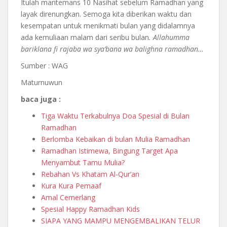
Itulah mantemans 10 Nasihat sebelum Ramadhan yang
layak direnungkan. Semoga kita diberikan waktu dan
kesempatan untuk menikmati bulan yang didalamnya
ada kemuliaan malam dari seribu bulan
. Allahumma
bariklana fi rajaba wa sya’bana wa balighna ramadhan…
Sumber : WAG
Maturnuwun
baca juga :
Tiga Waktu Terkabulnya Doa Spesial di Bulan
Ramadhan
Berlomba Kebaikan di bulan Mulia Ramadhan
Ramadhan Istimewa, Bingung Target Apa
Menyambut Tamu Mulia?
Rebahan Vs Khatam Al-Qur’an
Kura Kura Pemaaf
Amal Cemerlang
Spesial Happy Ramadhan Kids
SIAPA YANG MAMPU MENGEMBALIKAN TELUR