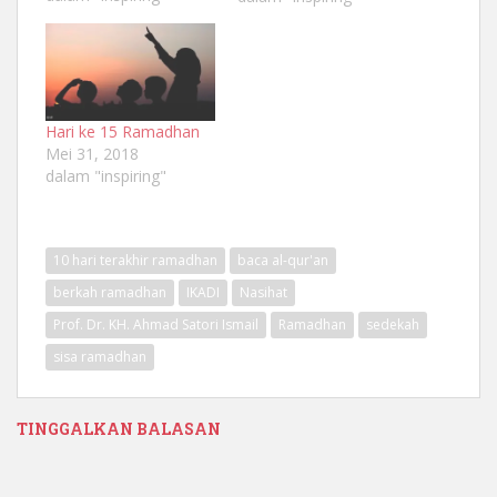
Hari ke 15 Ramadhan
Mei 31, 2018
dalam "inspiring"
10 hari terakhir ramadhan
baca al-qur'an
berkah ramadhan
IKADI
Nasihat
Prof. Dr. KH. Ahmad Satori Ismail
Ramadhan
sedekah
sisa ramadhan
TINGGALKAN BALASAN