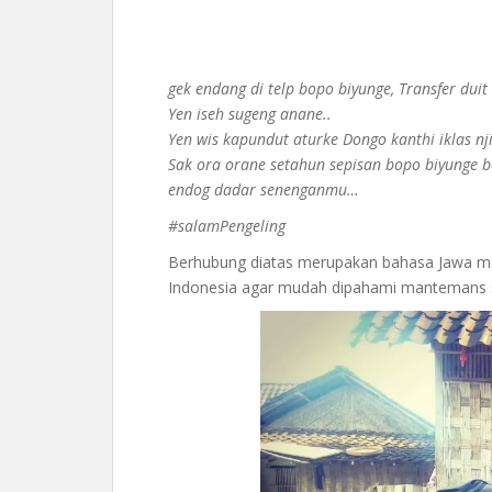
gek endang di telp bopo biyunge, Transfer dui
Yen iseh sugeng anane..
Yen wis kapundut aturke Dongo kanthi iklas nji
Sak ora orane setahun sepisan bopo biyunge b
endog dadar senenganmu…
#salamPengeling
Berhubung diatas merupakan bahasa Jawa 
Indonesia agar mudah dipahami mantemans