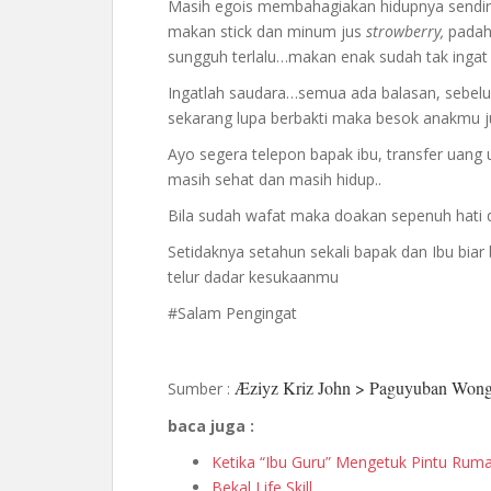
Masih egois membahagiakan hidupnya sendiri
makan stick dan minum jus
strowberry,
padaha
sungguh terlalu…makan enak sudah tak ingat 
Ingatlah saudara…semua ada balasan, sebelum
sekarang lupa berbakti maka besok anakmu j
Ayo segera telepon bapak ibu, transfer uang
masih sehat dan masih hidup..
Bila sudah wafat maka doakan sepenuh hati 
Setidaknya setahun sekali bapak dan Ibu biar
telur dadar kesukaanmu
#Salam Pengingat
Æziyz Kriz John > ‎Paguyuban Won
Sumber :
baca juga :
Ketika “Ibu Guru” Mengetuk Pintu Rumah
Bekal Life Skill