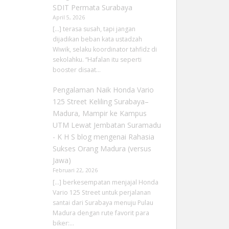
SDIT Permata Surabaya
April 5, 2026
[…] terasa susah, tapi jangan
dijadikan beban kata ustadzah
Wiwik, selaku koordinator tahfidz di
sekolahku. “Hafalan itu seperti
booster disaat…
Pengalaman Naik Honda Vario
125 Street Keliling Surabaya–
Madura, Mampir ke Kampus
UTM Lewat Jembatan Suramadu
- K H S blog
mengenai
Rahasia
Sukses Orang Madura (versus
Jawa)
Februari 22, 2026
[…] berkesempatan menjajal Honda
Vario 125 Street untuk perjalanan
santai dari Surabaya menuju Pulau
Madura dengan rute favorit para
biker:…