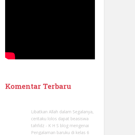
Komentar Terbaru
Libatkan Allah dalam Segalanya,
ceritaku lolos dapat beasiswa
tahfidz - K H S blog
mengenai
Pengalaman baruku di kelas 6