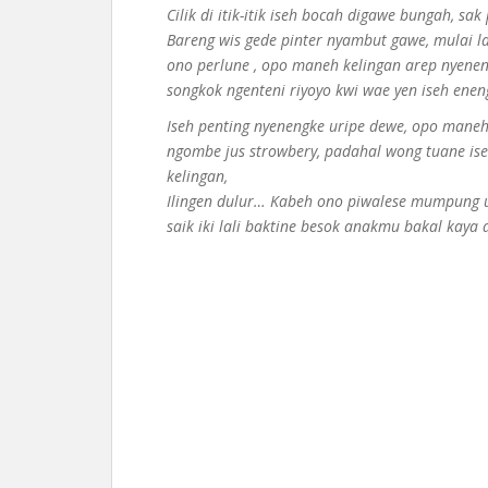
Cilik di itik-itik iseh bocah digawe bungah, sak
Bareng wis gede pinter nyambut gawe, mulai lal
ono perlune , opo maneh kelingan arep nyene
songkok ngenteni riyoyo kwi wae yen iseh eneng
Iseh penting nyenengke uripe dewe, opo maneh 
ngombe jus strowbery, padahal wong tuane i
kelingan,
Ilingen dulur… Kabeh ono piwalese mumpung u
saik iki lali baktine besok anakmu bakal kaya 