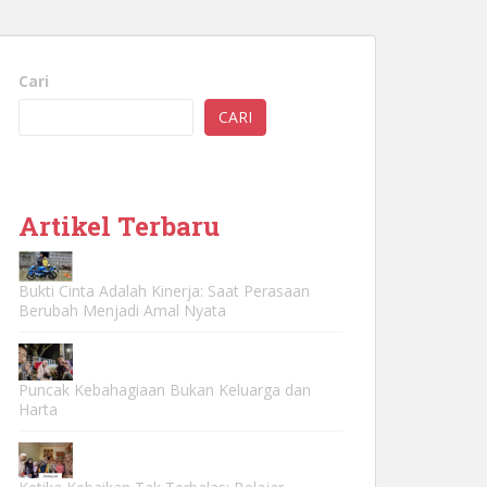
Cari
CARI
Artikel Terbaru
Bukti Cinta Adalah Kinerja: Saat Perasaan
Berubah Menjadi Amal Nyata
Puncak Kebahagiaan Bukan Keluarga dan
Harta