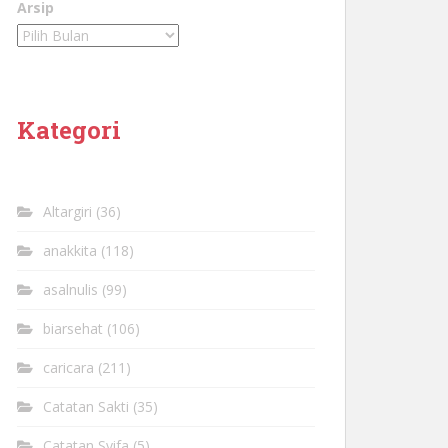
Arsip
Kategori
Altargiri
(36)
anakkita
(118)
asalnulis
(99)
biarsehat
(106)
caricara
(211)
Catatan Sakti
(35)
Catatan Syifa
(5)