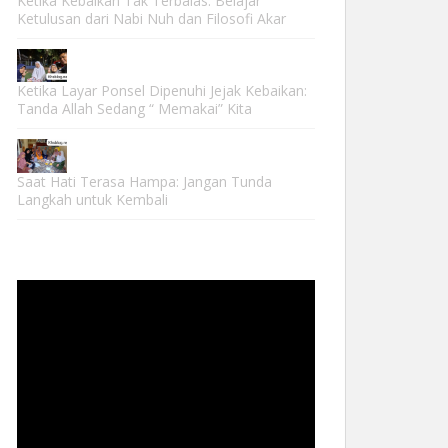
Ketika Kebaikan Tak Terbalas: Belajar
Ketulusan dari Nabi Nuh dan Filosofi Akar
Ketika Layar Ponsel Dipenuhi Jejak Kebaikan:
Tanda Allah Sedang “ Memakai” Kita
Saat Hati Terasa Hampa: Jangan Tunda
Langkah untuk Kembali