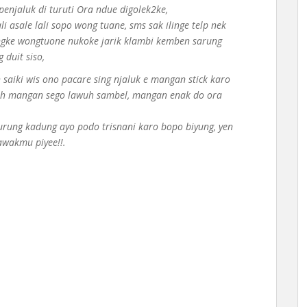
 penjaluk di turuti Ora ndue digolek2ke,
i asale lali sopo wong tuane, sms sak ilinge telp nek
ngke wongtuone nukoke jarik klambi kemben sarung
 duit siso,
saiki wis ono pacare sing njaluk e mangan stick karo
seh mangan sego lawuh sambel, mangan enak do ora
rung kadung ayo podo trisnani karo bopo biyung, yen
awakmu piyee!!.