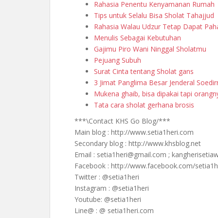
Rahasia Penentu Kenyamanan Rumah
Tips untuk Selalu Bisa Sholat Tahajjud
Rahasia Walau Udzur Tetap Dapat Pah
Menulis Sebagai Kebutuhan
Gajimu Piro Wani Ninggal Sholatmu
Pejuang Subuh
Surat Cinta tentang Sholat gans
3 Jimat Panglima Besar Jenderal Soedi
Mukena ghaib, bisa dipakai tapi orang
Tata cara sholat gerhana brosis
***\Contact KHS Go Blog/***
Main blog : http://www.setia1heri.com
Secondary blog : http://www.khsblog.net
Email : setia1heri@gmail.com ; kangheriset
Facebook : http://www.facebook.com/setia1h
Twitter : @setia1heri
Instagram : @setia1heri
Youtube: @setia1heri
Line@ : @ setia1heri.com