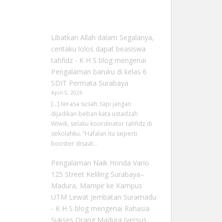
Libatkan Allah dalam Segalanya,
ceritaku lolos dapat beasiswa
tahfidz - K H S blog
mengenai
Pengalaman baruku di kelas 6
SDIT Permata Surabaya
April 5, 2026
[…] terasa susah, tapi jangan
dijadikan beban kata ustadzah
Wiwik, selaku koordinator tahfidz di
sekolahku. “Hafalan itu seperti
booster disaat…
Pengalaman Naik Honda Vario
125 Street Keliling Surabaya–
Madura, Mampir ke Kampus
UTM Lewat Jembatan Suramadu
- K H S blog
mengenai
Rahasia
Sukses Orang Madura (versus