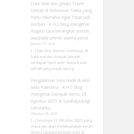
Dark Side (sisi gelap) Travel
Umrah di Indonesia: Fakta yang
Perlu Diketahui Agar Tidak Jadi
Korban - K H S blog
mengenai
Ragam cara berangkat umroh,
waspada umroh skema ponzi
Januari 17, 2026
[…] dan doa. Namun realitanya, di
balik niat suci banyak jamaah,
terdapat “dark side” dunia travel
umrah yang masih sering…
Pengalaman Seru Hadir di Aksi
Bela Palestina - K H S blog
mengenai
Dampak demo 29
Agustus 2025 di Surabaya bagi
sekolahku
Oktober 18, 2025
[…] Seninnya 13 Oktober 2025, yang
mana aku akan melaksanakan serah
terima jabatan(sertijab) OSIS di