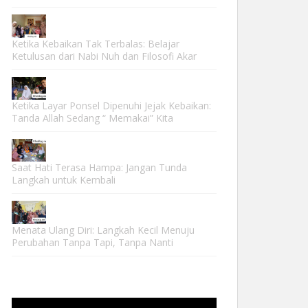
Ketika Kebaikan Tak Terbalas: Belajar
Ketulusan dari Nabi Nuh dan Filosofi Akar
Ketika Layar Ponsel Dipenuhi Jejak Kebaikan:
Tanda Allah Sedang “ Memakai” Kita
Saat Hati Terasa Hampa: Jangan Tunda
Langkah untuk Kembali
Menata Ulang Diri: Langkah Kecil Menuju
Perubahan Tanpa Tapi, Tanpa Nanti