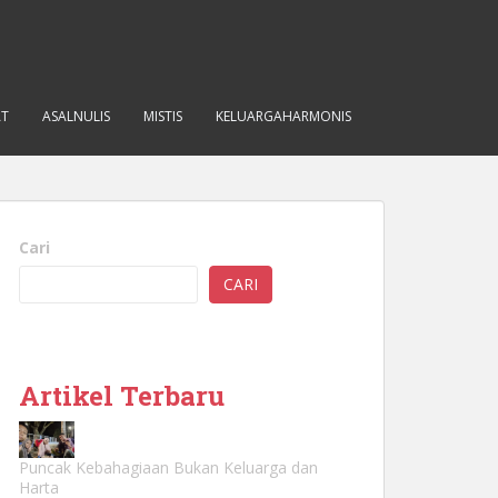
AT
ASALNULIS
MISTIS
KELUARGAHARMONIS
Cari
CARI
Artikel Terbaru
Puncak Kebahagiaan Bukan Keluarga dan
Harta