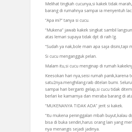
Melihat tingkah cucunya,si kakek tidak mar
barang di rumahnya sampai ia menyentuh laci
“Apa ini?” tanya si cucu.
“Mukena” jawab kakek singkat sambil langs
atas lemari supaya tidak dpt di raih lg.
“Sudah ya nak,bole main apa saja disini,tapi 
Si cucu mengangguk pelan.
Malam itu,si cucu menginap di rumah kakekn
Keesokan hari nya,seisi rumah panik,karena 
satu2nya.menghilang.raib ditelan bumi. Selu
sampai hari berganti gelap,si cucu tidak dite
berlari ke kamarnya dan meraba barang di ata
“MUKENANYA TIDAK ADA” jerit si kakek.
“Itu mukena peninggalan mbah buyut,kalau di
bisa di buka sendiri,harus orang lain yang m
nya menangis sejadi jadinya.