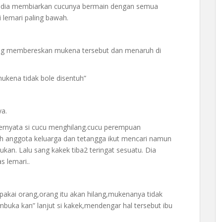
ah,dia membiarkan cucunya bermain dengan semua
 lemari paling bawah.
ung membereskan mukena tersebut dan menaruh di
mukena tidak bole disentuh”
ya.
ternyata si cucu menghilang.cucu perempuan
ruh anggota keluarga dan tetangga ikut mencari namun
mukan. Lalu sang kakek tiba2 teringat sesuatu. Dia
s lemari..
pakai orang,orang itu akan hilang,mukenanya tidak
embuka kan” lanjut si kakek,mendengar hal tersebut ibu