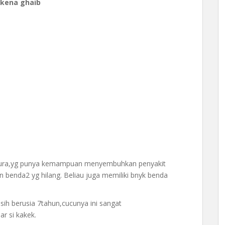
kena ghaib
adura,yg punya kemampuan menyembuhkan penyakit
 benda2 yg hilang. Beliau juga memiliki bnyk benda
sih berusia 7tahun,cucunya ini sangat
r si kakek.