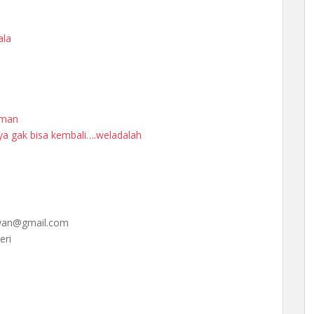
ala
rman
nya gak bisa kembali….weladalah
iawan@gmail.com
eri