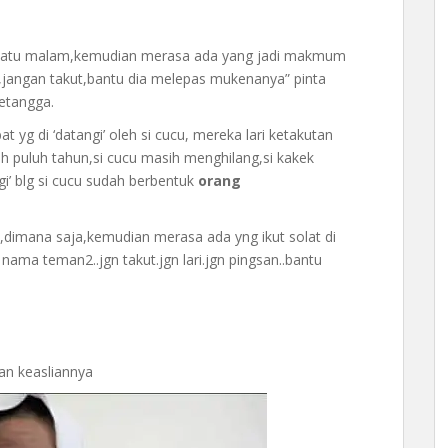
di suatu malam,kemudian merasa ada yang jadi makmum
ya,jangan takut,bantu dia melepas mukenanya” pinta
etangga.
 yg di ‘datangi’ oleh si cucu, mereka lari ketakutan
uh puluh tahun,si cucu masih menghilang,si kakek
gi’ blg si cucu sudah berbentuk
orang
n,dimana saja,kemudian merasa ada yng ikut solat di
ma teman2..jgn takut.jgn lari.jgn pingsan..bantu
an keasliannya