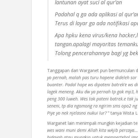
lantunan ayat suci al qur’an
Padahal q ga ada aplikasi al qur’
Terus di layar ga ada notifikasi a
Apa hpku kena virus/kena hacker,
tangan.apalagi mayoritas temanku
Tolong pencerahannya bagi yg beke
Tanggapan dari Warganet pun bermunculan
yo pernah, malah pas turu hapene dideleh sor
buanter. Padal hape ws dipateni batrek’e ws 
lagek meneng. Aku dw ya pernah tp gak mp3, h
peng 300 luweh. Wes tak pateni batrek.e tak j
seneni, tp dia ngomong ra ngirim sms opo2 ng 
Piye yo nek njelasno nukui lur?
” tanya Wista L
Warganet lain menimpali mungkin kejadian te
wes wani muni demi Allah kita wAjib percaya…
hidayah atau mungkin untuk mempertebal iman