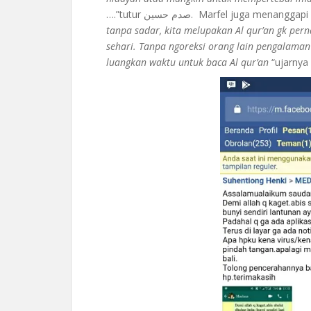
….”tutur صدم حسين. Marfel juga menangg
tanpa sadar, kita melupakan Al qur’an gk pern
sehari. Tanpa ngoreksi orang lain pengalaman
luangkan waktu untuk baca Al qur’an
“ujarnya