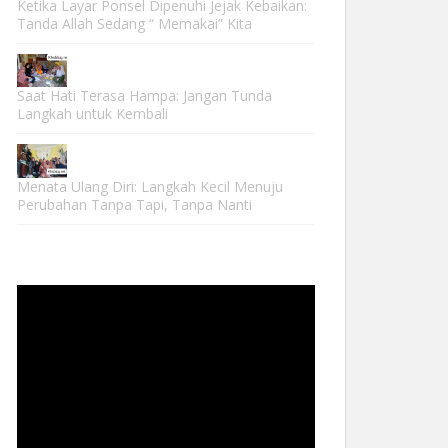
Ketika Layar Ponsel Dipenuhi Jejak Kebaikan:
Tanda Allah Sedang “ Memakai” Kita
Saat Hati Terasa Hampa: Jangan Tunda
Langkah untuk Kembali
Menata Ulang Diri: Langkah Kecil Menuju
Perubahan Tanpa Tapi, Tanpa Nanti