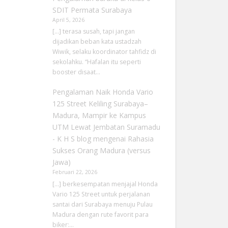
SDIT Permata Surabaya
April 5, 2026
[…] terasa susah, tapi jangan
dijadikan beban kata ustadzah
Wiwik, selaku koordinator tahfidz di
sekolahku. “Hafalan itu seperti
booster disaat…
Pengalaman Naik Honda Vario
125 Street Keliling Surabaya–
Madura, Mampir ke Kampus
UTM Lewat Jembatan Suramadu
- K H S blog
mengenai
Rahasia
Sukses Orang Madura (versus
Jawa)
Februari 22, 2026
[…] berkesempatan menjajal Honda
Vario 125 Street untuk perjalanan
santai dari Surabaya menuju Pulau
Madura dengan rute favorit para
biker:…