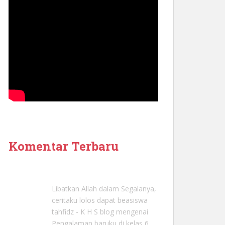
Komentar Terbaru
Libatkan Allah dalam Segalanya,
ceritaku lolos dapat beasiswa
tahfidz - K H S blog
mengenai
Pengalaman baruku di kelas 6