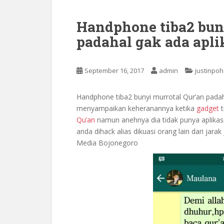
Handphone tiba2 buny
padahal gak ada apli
September 16, 2017
admin
justinpoh
Handphone tiba2 bunyi murrotal Qur’an padah
menyampaikan keheranannya ketika
gadget
Qu’an
namun anehnya dia tidak punya aplikasi 
anda dihack alias dikuasi orang lain dari jar
Media Bojonegoro