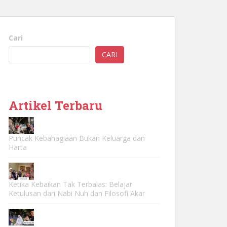
Cari
CARI
Artikel Terbaru
Puncak Kebahagiaan Bukan Keluarga dan
Harta
Ketika Kebaikan Tak Terbalas: Belajar
Ketulusan dari Nabi Nuh dan Filosofi Akar