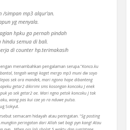
an /simpan mp3 alqur’an.
papun yg menyala.
lagian hpku ga pernah pindah
 hindu semua di bali.
rja di counter hp.terimakasih
 dengan menambahkan pengalaman serupa.”
Konco.ku
 bantal, tengah wengi kaget mergo mp3 muni dw soyo
dilepas sek ora mandek, mari ngono hape dibanteng
apeku getar2 dikirimi sms kosongan koncoku J enek
upuk yo sek getar2 ae. Mari ngno petok koncoku J tak
aku, wong pas kui cae yo ra nduwe pulsa.
ug Sokyut.
rsebut semacam hidayah atau peringatan. “
Sg posting
.mungkin peringatan dari Allah swt bagi pyn kang! Atau
 pyn.. Mben ojo lali sholat 5 waktu dan jum’atane