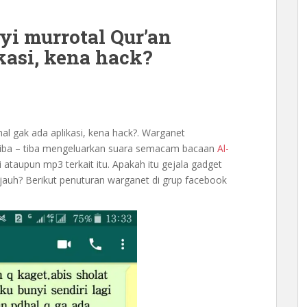
i murrotal Qur’an
kasi, kena hack?
al gak ada aplikasi, kena hack?. Warganet
tiba – tiba mengeluarkan suara semacam bacaan
Al-
ataupun mp3 terkait itu. Apakah itu gejala gadget
ak jauh? Berikut penuturan warganet di grup facebook