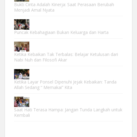
Bukti Cinta Adalah Kinerja: Saat Perasaan Berubah
Menjadi Amal Nyata
Puncak Kebahagiaan Bukan Keluarga dan Harta
Ketika Kebaikan Tak Terbalas: Belajar Ketulusan dari
Nabi Nuh dan Filosofi Akar
Ketika Layar Ponsel Dipenuhi Jejak Kebaikan: Tanda
Allah Sedang “ Memakai” Kita
Saat Hati Terasa Hampa: Jangan Tunda Langkah untuk
Kembali