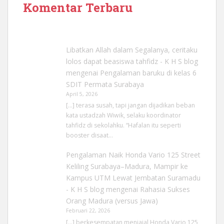
Komentar Terbaru
Libatkan Allah dalam Segalanya, ceritaku
lolos dapat beasiswa tahfidz - K H S blog
mengenai
Pengalaman baruku di kelas 6
SDIT Permata Surabaya
April 5, 2026
[…] terasa susah, tapi jangan dijadikan beban
kata ustadzah Wiwik, selaku koordinator
tahfidz di sekolahku. “Hafalan itu seperti
booster disaat…
Pengalaman Naik Honda Vario 125 Street
Keliling Surabaya–Madura, Mampir ke
Kampus UTM Lewat Jembatan Suramadu
- K H S blog
mengenai
Rahasia Sukses
Orang Madura (versus Jawa)
Februari 22, 2026
[…] berkesempatan menjajal Honda Vario 125