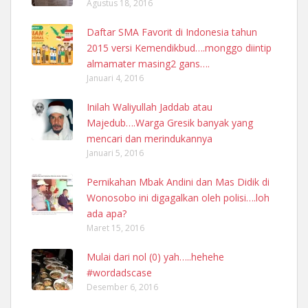
Agustus 18, 2016
Daftar SMA Favorit di Indonesia tahun
2015 versi Kemendikbud….monggo diintip
almamater masing2 gans….
Januari 4, 2016
Inilah Waliyullah Jaddab atau
Majedub….Warga Gresik banyak yang
mencari dan merindukannya
Januari 5, 2016
Pernikahan Mbak Andini dan Mas Didik di
Wonosobo ini digagalkan oleh polisi….loh
ada apa?
Maret 15, 2016
Mulai dari nol (0) yah…..hehehe
#wordadscase
Desember 6, 2016