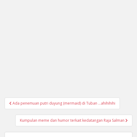
Navigasi
Ada penemuan putri duyung (mermaid) di Tuban …ahihihihi
pos
Kumpulan meme dan humor terkait kedatangan Raja Salman