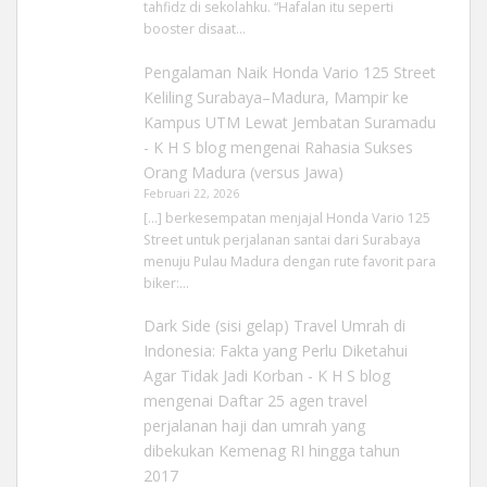
tahfidz di sekolahku. “Hafalan itu seperti
booster disaat…
Pengalaman Naik Honda Vario 125 Street
Keliling Surabaya–Madura, Mampir ke
Kampus UTM Lewat Jembatan Suramadu
- K H S blog
mengenai
Rahasia Sukses
Orang Madura (versus Jawa)
Februari 22, 2026
[…] berkesempatan menjajal Honda Vario 125
Street untuk perjalanan santai dari Surabaya
menuju Pulau Madura dengan rute favorit para
biker:…
Dark Side (sisi gelap) Travel Umrah di
Indonesia: Fakta yang Perlu Diketahui
Agar Tidak Jadi Korban - K H S blog
mengenai
Daftar 25 agen travel
perjalanan haji dan umrah yang
dibekukan Kemenag RI hingga tahun
2017