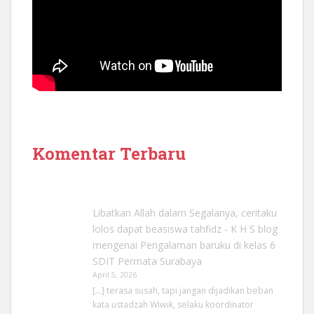
Komentar Terbaru
Libatkan Allah dalam Segalanya, ceritaku
lolos dapat beasiswa tahfidz - K H S blog
mengenai
Pengalaman baruku di kelas 6
SDIT Permata Surabaya
April 5, 2026
[…] terasa susah, tapi jangan dijadikan beban
kata ustadzah Wiwik, selaku koordinator