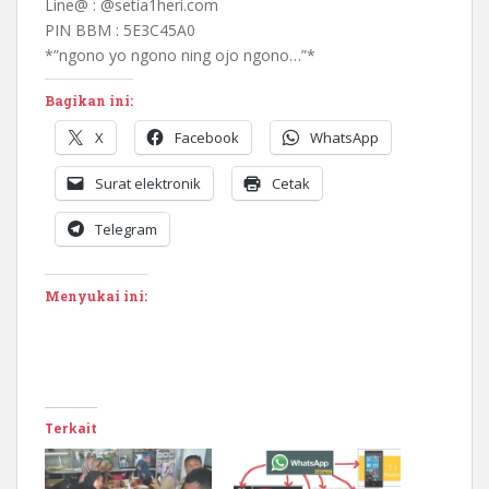
Line@ : @setia1heri.com
PIN BBM : 5E3C45A0
*”ngono yo ngono ning ojo ngono…”*
Bagikan ini:
X
Facebook
WhatsApp
Surat elektronik
Cetak
Telegram
Menyukai ini:
Terkait