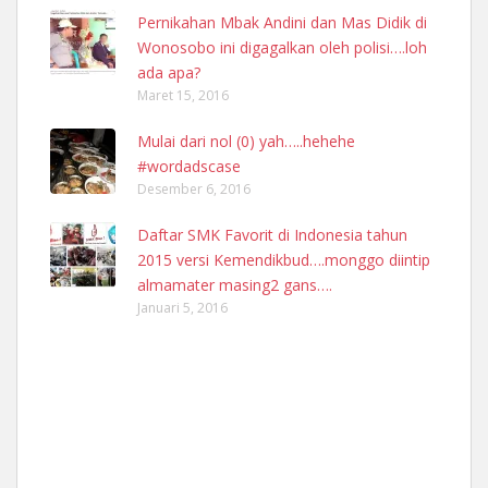
Pernikahan Mbak Andini dan Mas Didik di
Wonosobo ini digagalkan oleh polisi….loh
ada apa?
Maret 15, 2016
Mulai dari nol (0) yah…..hehehe
#wordadscase
Desember 6, 2016
Daftar SMK Favorit di Indonesia tahun
2015 versi Kemendikbud….monggo diintip
almamater masing2 gans….
Januari 5, 2016