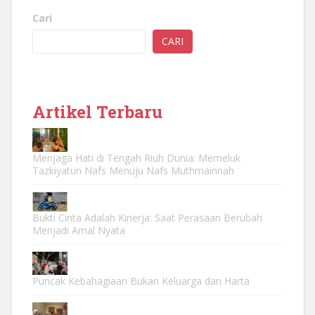
Cari
CARI
Artikel Terbaru
Menjaga Hati di Tengah Riuh Dunia: Memeluk
Tazkiyatun Nafs Menuju Nafs Muthmainnah
Bukti Cinta Adalah Kinerja: Saat Perasaan Berubah
Menjadi Amal Nyata
Puncak Kebahagiaan Bukan Keluarga dan Harta