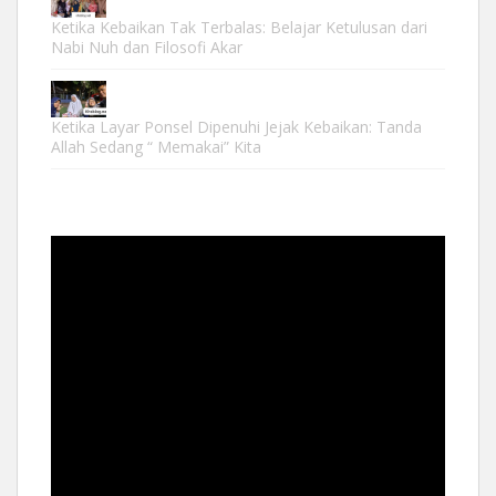
Ketika Kebaikan Tak Terbalas: Belajar Ketulusan dari
Nabi Nuh dan Filosofi Akar
Ketika Layar Ponsel Dipenuhi Jejak Kebaikan: Tanda
Allah Sedang “ Memakai” Kita