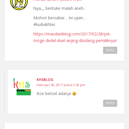
hiya,,, bentuke malah aneh..
Mohon bersabar… ini ujian…
#kuduikhlas
https://masdaniblog.com/2017/02/28/jok-
moge-dedel-duel-anjing-disidang-pemiliknya/
REPLY
KHSBLOG
Februari 28, 2017 pukul 2:20 pm
Itoe betoel adanja
REPLY