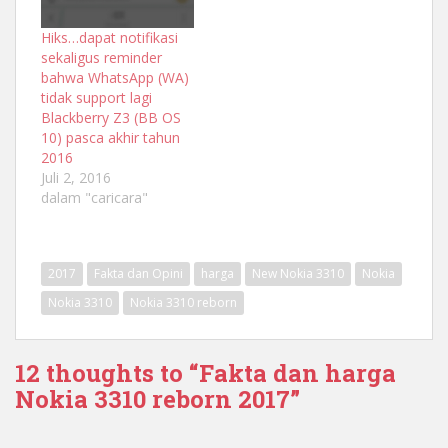
Hiks…dapat notifikasi
sekaligus reminder
bahwa WhatsApp (WA)
tidak support lagi
Blackberry Z3 (BB OS
10) pasca akhir tahun
2016
Juli 2, 2016
dalam "caricara"
2017
Fakta dan Opini
harga
New Nokia 3310
Nokia
Nokia 3310
Nokia 3310 reborn
12 thoughts to “Fakta dan harga
Nokia 3310 reborn 2017”