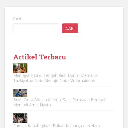
Cari
CARI
Artikel Terbaru
Menjaga Hati di Tengah Riuh Dunia: Memeluk
Tazkiyatun Nafs Menuju Nafs Muthmainnah
Bukti Cinta Adalah Kinerja: Saat Perasaan Berubah
Menjadi Amal Nyata
Puncak Kebahagiaan Bukan Keluarga dan Harta