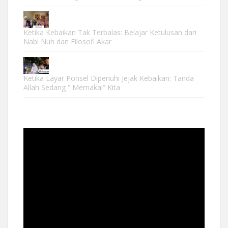
Ketika Kebaikan Tak Terbalas: Belajar Ketulusan dari
Nabi Nuh dan Filosofi Akar
Ketika Layar Ponsel Dipenuhi Jejak Kebaikan: Tanda
Allah Sedang “ Memakai” Kita