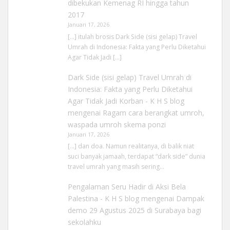
dibekukan Kemenag RI hingga tahun
2017
Januari 17, 2026
[…] itulah brosis Dark Side (sisi gelap) Travel
Umrah di Indonesia: Fakta yang Perlu Diketahui
Agar Tidak Jadi […]
Dark Side (sisi gelap) Travel Umrah di
Indonesia: Fakta yang Perlu Diketahui
Agar Tidak Jadi Korban - K H S blog
mengenai
Ragam cara berangkat umroh,
waspada umroh skema ponzi
Januari 17, 2026
[…] dan doa. Namun realitanya, di balik niat
suci banyak jamaah, terdapat “dark side” dunia
travel umrah yang masih sering…
Pengalaman Seru Hadir di Aksi Bela
Palestina - K H S blog
mengenai
Dampak
demo 29 Agustus 2025 di Surabaya bagi
sekolahku