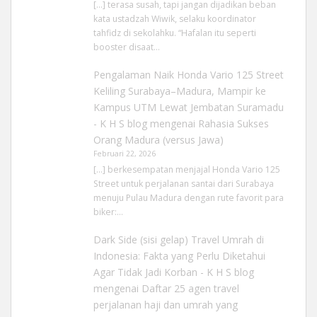
[…] terasa susah, tapi jangan dijadikan beban
kata ustadzah Wiwik, selaku koordinator
tahfidz di sekolahku. “Hafalan itu seperti
booster disaat…
Pengalaman Naik Honda Vario 125 Street
Keliling Surabaya–Madura, Mampir ke
Kampus UTM Lewat Jembatan Suramadu
- K H S blog
mengenai
Rahasia Sukses
Orang Madura (versus Jawa)
Februari 22, 2026
[…] berkesempatan menjajal Honda Vario 125
Street untuk perjalanan santai dari Surabaya
menuju Pulau Madura dengan rute favorit para
biker:…
Dark Side (sisi gelap) Travel Umrah di
Indonesia: Fakta yang Perlu Diketahui
Agar Tidak Jadi Korban - K H S blog
mengenai
Daftar 25 agen travel
perjalanan haji dan umrah yang