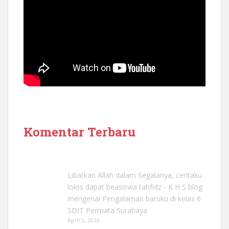
Komentar Terbaru
Libatkan Allah dalam Segalanya, ceritaku
lolos dapat beasiswa tahfidz - K H S blog
mengenai
Pengalaman baruku di kelas 6
SDIT Permata Surabaya
April 5, 2026