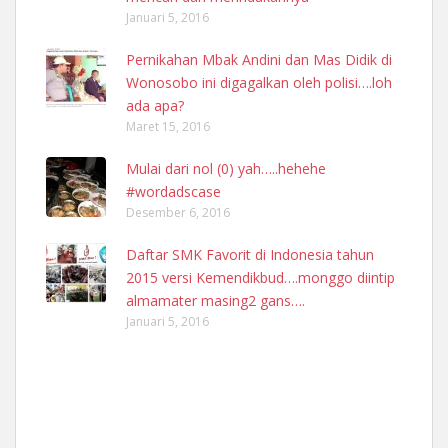
Januari 5, 2016
Pernikahan Mbak Andini dan Mas Didik di
Wonosobo ini digagalkan oleh polisi….loh
ada apa?
Maret 15, 2016
Mulai dari nol (0) yah…..hehehe
#wordadscase
Desember 6, 2016
Daftar SMK Favorit di Indonesia tahun
2015 versi Kemendikbud….monggo diintip
almamater masing2 gans….
Januari 5, 2016