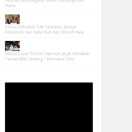
Puncak Kebahagiaan Bukan Keluarga dan
Harta
Ketika Kebaikan Tak Terbalas: Belajar
Ketulusan dari Nabi Nuh dan Filosofi Akar
Ketika Layar Ponsel Dipenuhi Jejak Kebaikan:
Tanda Allah Sedang “ Memakai” Kita