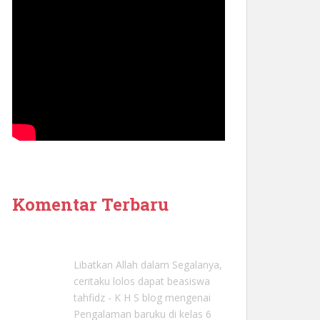
Komentar Terbaru
Libatkan Allah dalam Segalanya,
ceritaku lolos dapat beasiswa
tahfidz - K H S blog
mengenai
Pengalaman baruku di kelas 6