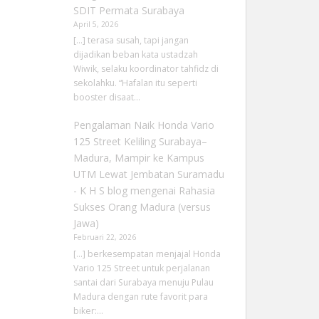
SDIT Permata Surabaya
April 5, 2026
[…] terasa susah, tapi jangan
dijadikan beban kata ustadzah
Wiwik, selaku koordinator tahfidz di
sekolahku. “Hafalan itu seperti
booster disaat…
Pengalaman Naik Honda Vario
125 Street Keliling Surabaya–
Madura, Mampir ke Kampus
UTM Lewat Jembatan Suramadu
- K H S blog
mengenai
Rahasia
Sukses Orang Madura (versus
Jawa)
Februari 22, 2026
[…] berkesempatan menjajal Honda
Vario 125 Street untuk perjalanan
santai dari Surabaya menuju Pulau
Madura dengan rute favorit para
biker:…