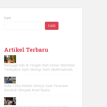
Cari
CARI
Artikel Terbaru
Menjaga Hati di Tengah Riuh Dunia: Memeluk
Tazkiyatun Nafs Menuju Nafs Muthmainnah
Bukti Cinta Adalah Kinerja: Saat Perasaan
Berubah Menjadi Amal Nyata