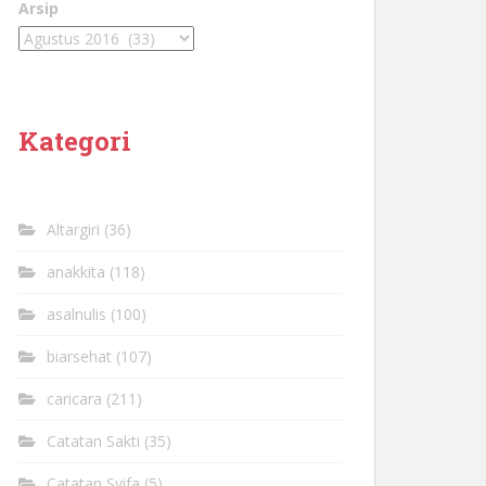
Arsip
Kategori
Altargiri
(36)
anakkita
(118)
asalnulis
(100)
biarsehat
(107)
caricara
(211)
Catatan Sakti
(35)
Catatan Syifa
(5)