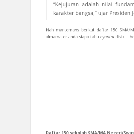
“Kejujuran adalah nilai fund
karakter bangsa,” ujar Presiden 
Nah mantemans berikut daftar 150 SMA/MA 
almamater anda siapa tahu
nyantol
disitu….h
Daftar 150 sekolah SMA/MA Negeri/Swast