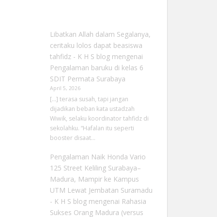
Libatkan Allah dalam Segalanya,
ceritaku lolos dapat beasiswa
tahfidz - K H S blog
mengenai
Pengalaman baruku di kelas 6
SDIT Permata Surabaya
April 5, 2026
[…] terasa susah, tapi jangan
dijadikan beban kata ustadzah
Wiwik, selaku koordinator tahfidz di
sekolahku. “Hafalan itu seperti
booster disaat…
Pengalaman Naik Honda Vario
125 Street Keliling Surabaya–
Madura, Mampir ke Kampus
UTM Lewat Jembatan Suramadu
- K H S blog
mengenai
Rahasia
Sukses Orang Madura (versus