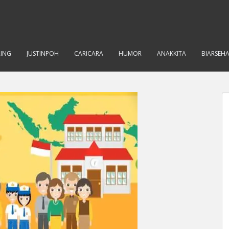
RING
JUSTINPOH
CARICARA
HUMOR
ANAKKITA
BIARSEH