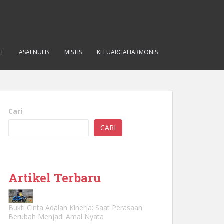
AT
ASALNULIS
MISTIS
KELUARGAHARMONIS
Cari
CARI
Artikel Terbaru
Bukti Cinta Adalah Kinerja: Saat Perasaan
Berubah Menjadi Amal Nyata