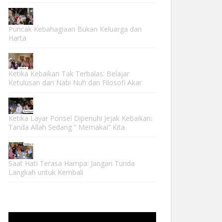
Puncak Kebahagiaan Bukan Keluarga dan
Harta
Ketika Kebaikan Tak Terbalas: Belajar
Ketulusan dari Nabi Nuh dan Filosofi Akar
Ketika Layar Ponsel Dipenuhi Jejak Kebaikan:
Tanda Allah Sedang “ Memakai” Kita
Saat Hati Terasa Hampa: Jangan Tunda
Langkah untuk Kembali