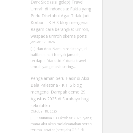
Dark Side (sisi gelap) Travel
Umrah di Indonesia: Fakta yang
Perlu Diketahui Agar Tidak Jadi
Korban - K H S blog
mengenai
Ragam cara berangkat umroh,
waspada umroh skema ponzi
Januari 17, 2026
[…] dan doa. Namun realitanya, di
balik niat suci banyak jamaah,
terdapat “dark side” dunia travel
umrah yang masih sering…
Pengalaman Seru Hadir di Aksi
Bela Palestina - K H S blog
mengenai
Dampak demo 29
Agustus 2025 di Surabaya bagi
sekolahku
Oktober 18, 2025
[…] Seninnya 13 Oktober 2025, yang
mana aku akan melaksanakan serah
terima jabatan(sertijab) OSIS di