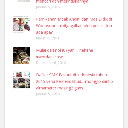
mencari dan merindukannya
Januari 5, 2016
Pernikahan Mbak Andini dan Mas Didik di
Wonosobo ini digagalkan oleh polisi….loh
ada apa?
Maret 15, 2016
Mulai dari nol (0) yah…..hehehe
#wordadscase
Desember 6, 2016
Daftar SMK Favorit di Indonesia tahun
2015 versi Kemendikbud….monggo diintip
almamater masing2 gans….
Januari 5, 2016