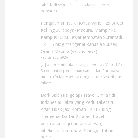
tahfidz di sekolahku. “Hafalan itu seperti
booster disaat…
Pengalaman Naik Honda Vario 125 Street
Keliling Surabaya–Madura, Mampir ke
Kampus UTM Lewat Jembatan Suramadu
- K H S blog
mengenai
Rahasia Sukses
Orang Madura (versus Jawa)
Februari 22, 2026
[…] berkesempatan menjajal Honda Vario 125
Street untuk perjalanan santai dari Surabaya
menuju Pulau Madura dengan rute favorit para
biker:…
Dark Side (sisi gelap) Travel Umrah di
Indonesia: Fakta yang Perlu Diketahui
Agar Tidak Jadi Korban - K H S blog
mengenai
Daftar 25 agen travel
perjalanan haji dan umrah yang
dibekukan Kemenag RI hingga tahun
2017