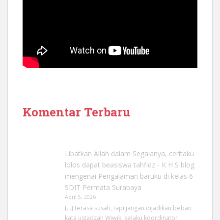
Komentar Terbaru
Libatkan Allah dalam Segalanya, ceritaku
lolos dapat beasiswa tahfidz - K H S blog
mengenai
Pengalaman baruku di kelas 6
SDIT Permata Surabaya
April 5, 2026
[…] terasa susah, tapi jangan dijadikan beban
kata ustadzah Wiwik, selaku koordinator