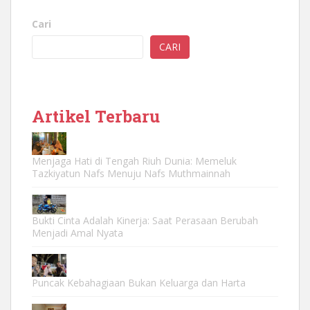
Cari
CARI
Artikel Terbaru
Menjaga Hati di Tengah Riuh Dunia: Memeluk
Tazkiyatun Nafs Menuju Nafs Muthmainnah
Bukti Cinta Adalah Kinerja: Saat Perasaan Berubah
Menjadi Amal Nyata
Puncak Kebahagiaan Bukan Keluarga dan Harta