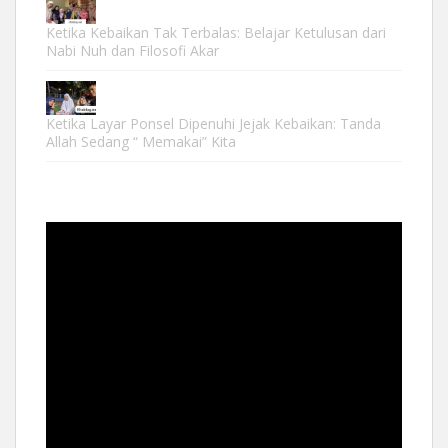
Ketika Kebaikan Tak Terbalas: Belajar Ketulusan dari
Nabi Nuh dan Filosofi Akar
Ketika Layar Ponsel Dipenuhi Jejak Kebaikan: Tanda
Allah Sedang “ Memakai” Kita