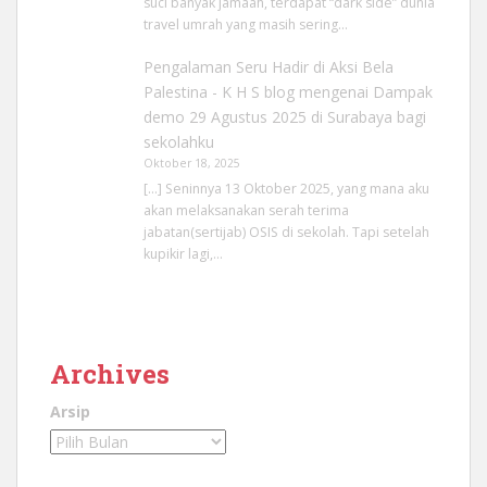
suci banyak jamaah, terdapat “dark side” dunia
travel umrah yang masih sering…
Pengalaman Seru Hadir di Aksi Bela
Palestina - K H S blog
mengenai
Dampak
demo 29 Agustus 2025 di Surabaya bagi
sekolahku
Oktober 18, 2025
[…] Seninnya 13 Oktober 2025, yang mana aku
akan melaksanakan serah terima
jabatan(sertijab) OSIS di sekolah. Tapi setelah
kupikir lagi,…
Archives
Arsip