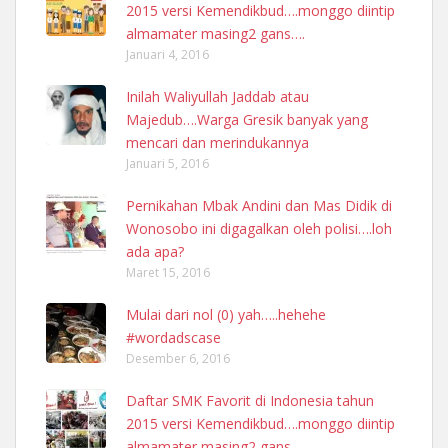
2015 versi Kemendikbud….monggo diintip
almamater masing2 gans….
Januari 4, 2016
Inilah Waliyullah Jaddab atau
Majedub….Warga Gresik banyak yang
mencari dan merindukannya
Januari 5, 2016
Pernikahan Mbak Andini dan Mas Didik di
Wonosobo ini digagalkan oleh polisi….loh
ada apa?
Maret 15, 2016
Mulai dari nol (0) yah…..hehehe
#wordadscase
Desember 6, 2016
Daftar SMK Favorit di Indonesia tahun
2015 versi Kemendikbud….monggo diintip
almamater masing2 gans….