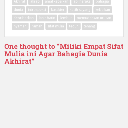
Akhirat
akrab
amal kebaikan
api neraka
bahagia
dunia
introspeksi
karakter
kasih sayang
kebaikan
Kepribadian
lahir batin
lembut
memudahkan urusan
nyaman
ramah
sifat mulia
teduh
tenang
One thought to “Miliki Empat Sifat
Mulia ini Agar Bahagia Dunia
Akhirat”