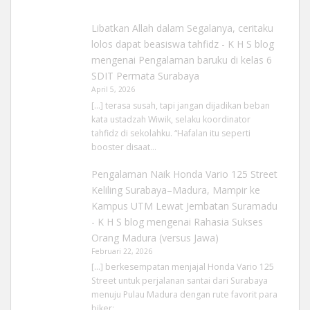
Libatkan Allah dalam Segalanya, ceritaku
lolos dapat beasiswa tahfidz - K H S blog
mengenai
Pengalaman baruku di kelas 6
SDIT Permata Surabaya
April 5, 2026
[…] terasa susah, tapi jangan dijadikan beban
kata ustadzah Wiwik, selaku koordinator
tahfidz di sekolahku. “Hafalan itu seperti
booster disaat…
Pengalaman Naik Honda Vario 125 Street
Keliling Surabaya–Madura, Mampir ke
Kampus UTM Lewat Jembatan Suramadu
- K H S blog
mengenai
Rahasia Sukses
Orang Madura (versus Jawa)
Februari 22, 2026
[…] berkesempatan menjajal Honda Vario 125
Street untuk perjalanan santai dari Surabaya
menuju Pulau Madura dengan rute favorit para
biker:…