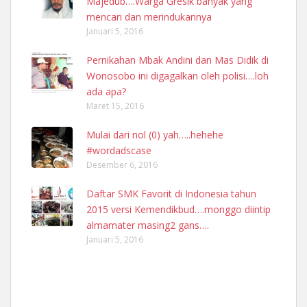
Majedub….Warga Gresik banyak yang
mencari dan merindukannya
Januari 5, 2016
Pernikahan Mbak Andini dan Mas Didik di
Wonosobo ini digagalkan oleh polisi….loh
ada apa?
Maret 15, 2016
Mulai dari nol (0) yah…..hehehe
#wordadscase
Desember 6, 2016
Daftar SMK Favorit di Indonesia tahun
2015 versi Kemendikbud….monggo diintip
almamater masing2 gans….
Januari 5, 2016