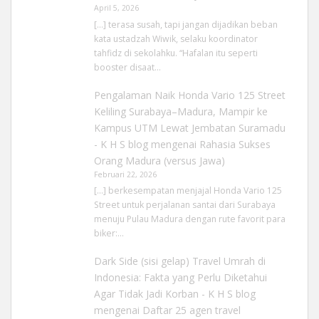
April 5, 2026
[…] terasa susah, tapi jangan dijadikan beban
kata ustadzah Wiwik, selaku koordinator
tahfidz di sekolahku. “Hafalan itu seperti
booster disaat…
Pengalaman Naik Honda Vario 125 Street
Keliling Surabaya–Madura, Mampir ke
Kampus UTM Lewat Jembatan Suramadu
- K H S blog
mengenai
Rahasia Sukses
Orang Madura (versus Jawa)
Februari 22, 2026
[…] berkesempatan menjajal Honda Vario 125
Street untuk perjalanan santai dari Surabaya
menuju Pulau Madura dengan rute favorit para
biker:…
Dark Side (sisi gelap) Travel Umrah di
Indonesia: Fakta yang Perlu Diketahui
Agar Tidak Jadi Korban - K H S blog
mengenai
Daftar 25 agen travel