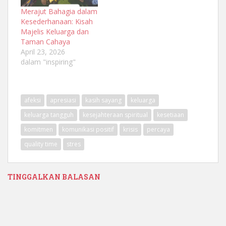
Merajut Bahagia dalam
Kesederhanaan: Kisah
Majelis Keluarga dan
Taman Cahaya
April 23, 2026
dalam "inspiring"
afeksi
apresiasi
kasih sayang
keluarga
keluarga tangguh
kesejahteraan spiritual
kesetiaan
komitmen
komunikasi positif
krisis
percaya
quality time
stres
TINGGALKAN BALASAN