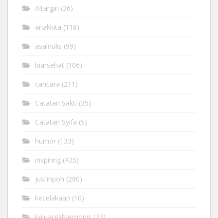
Altargiri
(36)
anakkita
(118)
asalnulis
(99)
biarsehat
(106)
caricara
(211)
Catatan Sakti
(35)
Catatan Syifa
(5)
humor
(133)
inspiring
(425)
justinpoh
(280)
kecelakaan
(10)
keluargaharmonis
(73)