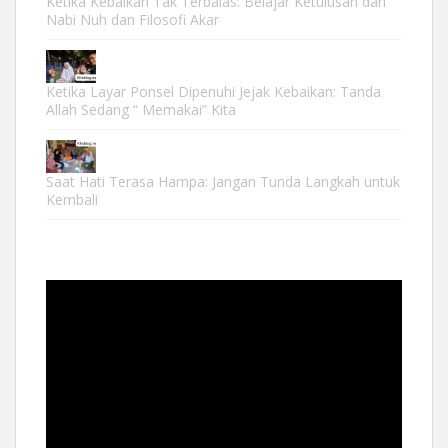
Ketika Kebaikan Tak Terbalas: Belajar Ketulusan dari
Nabi Nuh dan Filosofi Akar
Ketika Layar Ponsel Dipenuhi Jejak Kebaikan: Tanda
Allah Sedang “ Memakai” Kita
Saat Hati Terasa Hampa: Jangan Tunda Langkah untuk
Kembali