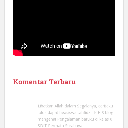
Komentar Terbaru
Libatkan Allah dalam Segalanya, ceritaku
lolos dapat beasiswa tahfidz - K H S blog
mengenai
Pengalaman baruku di kelas 6
SDIT Permata Surabaya