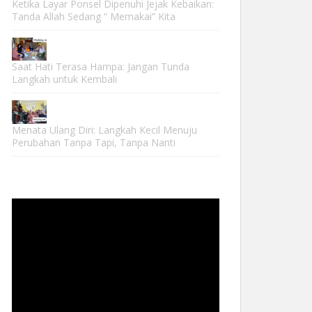
Ketika Layar Ponsel Dipenuhi Jejak Kebaikan:
Tanda Allah Sedang “ Memakai” Kita
Saat Hati Terasa Hampa: Jangan Tunda
Langkah untuk Kembali
Menata Ulang Diri: Langkah Kecil Menuju
Perubahan Tanpa Tapi, Tanpa Nanti