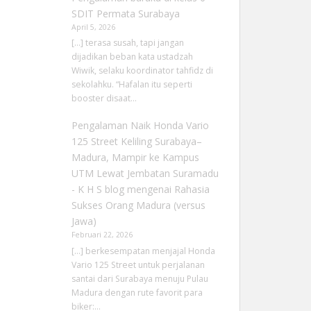
SDIT Permata Surabaya
April 5, 2026
[…] terasa susah, tapi jangan
dijadikan beban kata ustadzah
Wiwik, selaku koordinator tahfidz di
sekolahku. “Hafalan itu seperti
booster disaat…
Pengalaman Naik Honda Vario
125 Street Keliling Surabaya–
Madura, Mampir ke Kampus
UTM Lewat Jembatan Suramadu
- K H S blog
mengenai
Rahasia
Sukses Orang Madura (versus
Jawa)
Februari 22, 2026
[…] berkesempatan menjajal Honda
Vario 125 Street untuk perjalanan
santai dari Surabaya menuju Pulau
Madura dengan rute favorit para
biker:…