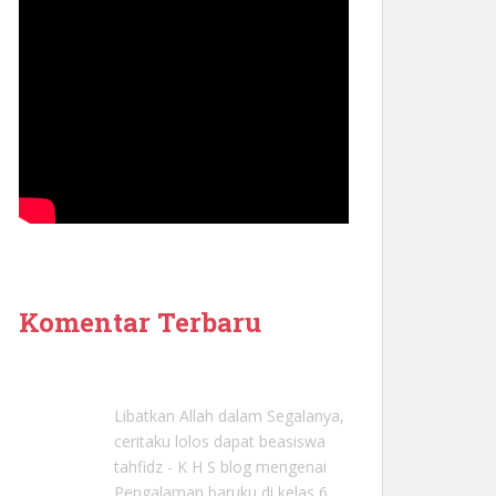
Komentar Terbaru
Libatkan Allah dalam Segalanya,
ceritaku lolos dapat beasiswa
tahfidz - K H S blog
mengenai
Pengalaman baruku di kelas 6