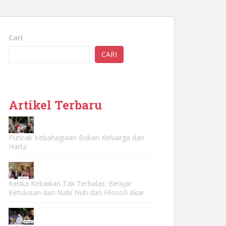
Cari
CARI
Artikel Terbaru
Puncak Kebahagiaan Bukan Keluarga dan
Harta
Ketika Kebaikan Tak Terbalas: Belajar
Ketulusan dari Nabi Nuh dan Filosofi Akar