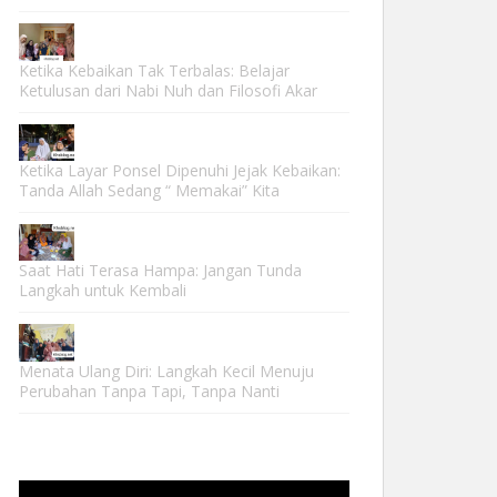
Ketika Kebaikan Tak Terbalas: Belajar
Ketulusan dari Nabi Nuh dan Filosofi Akar
Ketika Layar Ponsel Dipenuhi Jejak Kebaikan:
Tanda Allah Sedang “ Memakai” Kita
Saat Hati Terasa Hampa: Jangan Tunda
Langkah untuk Kembali
Menata Ulang Diri: Langkah Kecil Menuju
Perubahan Tanpa Tapi, Tanpa Nanti