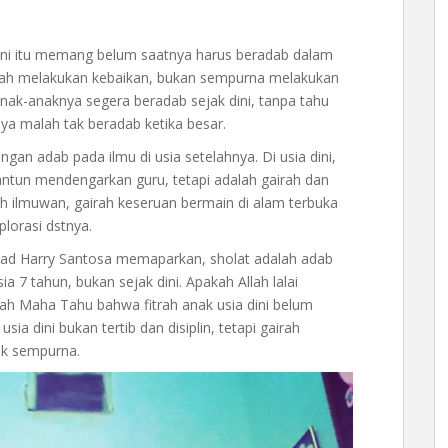
dini itu memang belum saatnya harus beradab dalam
u gairah melakukan kebaikan, bukan sempurna melakukan
anak-anaknya segera beradab sejak dini, tanpa tahu
a malah tak beradab ketika besar.
ngan adab pada ilmu di usia setelahnya. Di usia dini,
antun mendengarkan guru, tetapi adalah gairah dan
oh ilmuwan, gairah keseruan bermain di alam terbuka
lorasi dstnya.
stad Harry Santosa memaparkan, sholat adalah adab
ia 7 tahun, bukan sejak dini. Apakah Allah lalai
lah Maha Tahu bahwa fitrah anak usia dini belum
ia dini bukan tertib dan disiplin, tetapi gairah
ak sempurna.