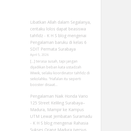
Libatkan Allah dalam Segalanya,
ceritaku lolos dapat beasiswa
tahfidz - K H S blog
mengenai
Pengalaman baruku di kelas 6
SDIT Permata Surabaya
April 5, 2026
[…] terasa susah, tapi jangan
dijadikan beban kata ustadzah
Wiwik, selaku koordinator tahfidz di
sekolahku. “Hafalan itu seperti
booster disaat…
Pengalaman Naik Honda Vario
125 Street Keliling Surabaya–
Madura, Mampir ke Kampus
UTM Lewat Jembatan Suramadu
- K H S blog
mengenai
Rahasia
Sukses Orang Madura (versus