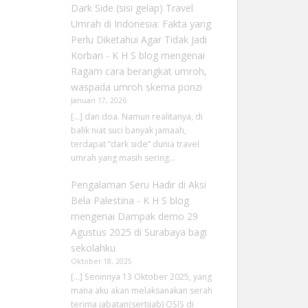
Dark Side (sisi gelap) Travel
Umrah di Indonesia: Fakta yang
Perlu Diketahui Agar Tidak Jadi
Korban - K H S blog
mengenai
Ragam cara berangkat umroh,
waspada umroh skema ponzi
Januari 17, 2026
[…] dan doa. Namun realitanya, di
balik niat suci banyak jamaah,
terdapat “dark side” dunia travel
umrah yang masih sering…
Pengalaman Seru Hadir di Aksi
Bela Palestina - K H S blog
mengenai
Dampak demo 29
Agustus 2025 di Surabaya bagi
sekolahku
Oktober 18, 2025
[…] Seninnya 13 Oktober 2025, yang
mana aku akan melaksanakan serah
terima jabatan(sertijab) OSIS di