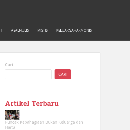
AT
ASALNULIS
MISTIS
KELUARGAHARMONIS
Cari
CARI
Artikel Terbaru
Puncak Kebahagiaan Bukan Keluarga dan
Harta