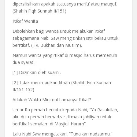
dipersilisihkan apakah statusnya marfu’ atau mauquf.
(Shahih Fiqh Sunnah II/151)
I’tikaf Wanita
Dibolehkan bagi wanita untuk melakukan i’tikaf
sebagaimana Nabi Saw mengizinkan istri beliau untuk
beri’tikaf. (HR. Bukhari dan Muslim).
Namun wanita yang i’tikaf di masjid harus memenuhi
dua syarat :
[1] Diizinkan oleh suami,
[2] Tidak menimbulkan fitnah (Shahih Fiqh Sunnah
II/151-152)
Adakah Waktu Minimal Lamanya I’tikaf?
Umar Ra pernah berkata kepada Nabi, ”Ya Rasulullah,
aku dulu pernah bernadzar di masa jahiliyah untuk
beri’tikaf semalam di Masjidil Haram”.
Lalu Nabi Saw mengatakan, ”Tunaikan nadzarmu.”