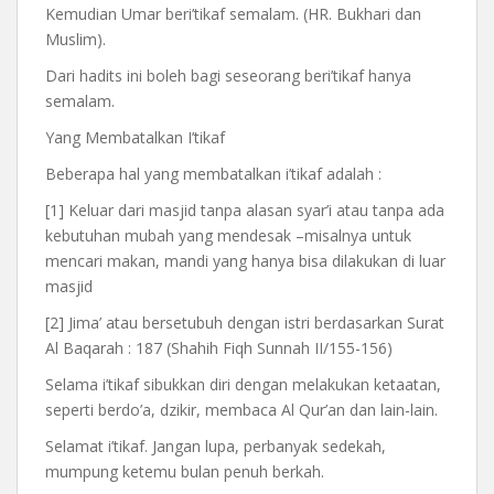
Kemudian Umar beri’tikaf semalam. (HR. Bukhari dan
Muslim).
Dari hadits ini boleh bagi seseorang beri’tikaf hanya
semalam.
Yang Membatalkan I’tikaf
Beberapa hal yang membatalkan i’tikaf adalah :
[1] Keluar dari masjid tanpa alasan syar’i atau tanpa ada
kebutuhan mubah yang mendesak –misalnya untuk
mencari makan, mandi yang hanya bisa dilakukan di luar
masjid
[2] Jima’ atau bersetubuh dengan istri berdasarkan Surat
Al Baqarah : 187 (Shahih Fiqh Sunnah II/155-156)
Selama i’tikaf sibukkan diri dengan melakukan ketaatan,
seperti berdo’a, dzikir, membaca Al Qur’an dan lain-lain.
Selamat i’tikaf. Jangan lupa, perbanyak sedekah,
mumpung ketemu bulan penuh berkah.