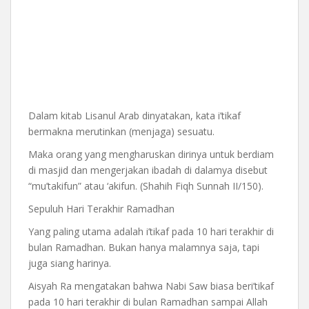
Dalam kitab Lisanul Arab dinyatakan, kata i’tikaf
bermakna merutinkan (menjaga) sesuatu.
Maka orang yang mengharuskan dirinya untuk berdiam
di masjid dan mengerjakan ibadah di dalamya disebut
“mu’takifun” atau ‘akifun. (Shahih Fiqh Sunnah II/150).
Sepuluh Hari Terakhir Ramadhan
Yang paling utama adalah i’tikaf pada 10 hari terakhir di
bulan Ramadhan. Bukan hanya malamnya saja, tapi
juga siang harinya.
Aisyah Ra mengatakan bahwa Nabi Saw biasa beri’tikaf
pada 10 hari terakhir di bulan Ramadhan sampai Allah