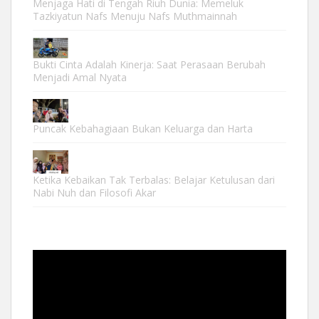
Menjaga Hati di Tengah Riuh Dunia: Memeluk
Tazkiyatun Nafs Menuju Nafs Muthmainnah
Bukti Cinta Adalah Kinerja: Saat Perasaan Berubah
Menjadi Amal Nyata
Puncak Kebahagiaan Bukan Keluarga dan Harta
Ketika Kebaikan Tak Terbalas: Belajar Ketulusan dari
Nabi Nuh dan Filosofi Akar