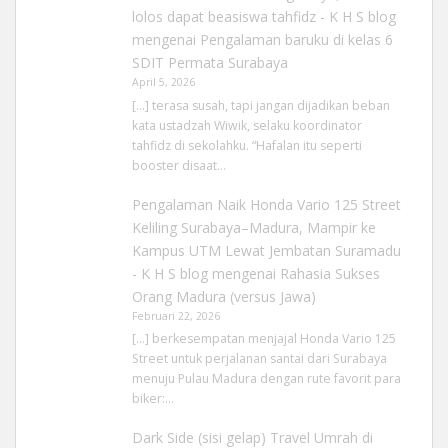
lolos dapat beasiswa tahfidz - K H S blog
mengenai
Pengalaman baruku di kelas 6
SDIT Permata Surabaya
April 5, 2026
[…] terasa susah, tapi jangan dijadikan beban
kata ustadzah Wiwik, selaku koordinator
tahfidz di sekolahku. “Hafalan itu seperti
booster disaat…
Pengalaman Naik Honda Vario 125 Street
Keliling Surabaya–Madura, Mampir ke
Kampus UTM Lewat Jembatan Suramadu
- K H S blog
mengenai
Rahasia Sukses
Orang Madura (versus Jawa)
Februari 22, 2026
[…] berkesempatan menjajal Honda Vario 125
Street untuk perjalanan santai dari Surabaya
menuju Pulau Madura dengan rute favorit para
biker:…
Dark Side (sisi gelap) Travel Umrah di