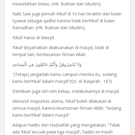
mewafatkan beliau. (HR. Bukhari dan Muslim).
Nabi Saw juga pernah i’tikaf di 10 hari terakhir dari bulan
Syawal sebagai qadha’ karena tidak beri’tikaf di bulan
Ramadhan. (HR. Bukhari dan Muslim).
I’tikaf Harus di Masjid
I’tikaf disyari’atkan dilaksanakan di masjid, tidak di
tempat lain, berdasarkan firman Allah:
وَلَا تُبَاشِرُوهُنَّ وَأَنْتُمْ عَاكِفُونَ فِي الْمَسَاجِدِ
“(Tetapi) janganlah kamu campuri mereka itu, sedang
kamu beri’tikaf dalam masjid”(QS. Al Baqarah : 187)
Demikian juga istri-istri beliau, melakukannya di masjid.
Menurut mayoritas ulama, i’tikaf boleh dilakukan di
semua masjid, karena keumuman firman Allah: “Sedang
kamu beri’tikaf dalam masjid”.
Adapun hadits dari Hudzaifah yang mengatakan, ”Tidak
ada i’tikaf kecuali pada tiga masjid”, hadits ini masih