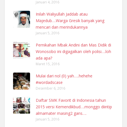
Januari 4, 2016
Inilah Waliyullah Jaddab atau
Majedub….Warga Gresik banyak yang
mencari dan merindukannya
Januari 5, 2016
Pernikahan Mbak Andini dan Mas Didik di
Wonosobo ini digagalkan oleh polisi….loh
ada apa?
Maret 15, 2016
Mulai dari nol (0) yah…..hehehe
#wordadscase
Desember 6, 2016
Daftar SMK Favorit di Indonesia tahun
2015 versi Kemendikbud….monggo diintip
almamater masing2 gans….
Januari 5, 2016