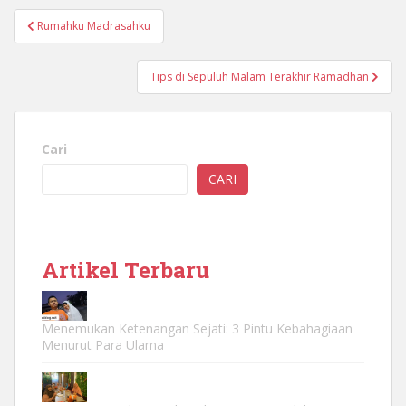
Navigasi
Rumahku Madrasahku
pos
Tips di Sepuluh Malam Terakhir Ramadhan
Cari
CARI
Artikel Terbaru
Menemukan Ketenangan Sejati: 3 Pintu Kebahagiaan
Menurut Para Ulama