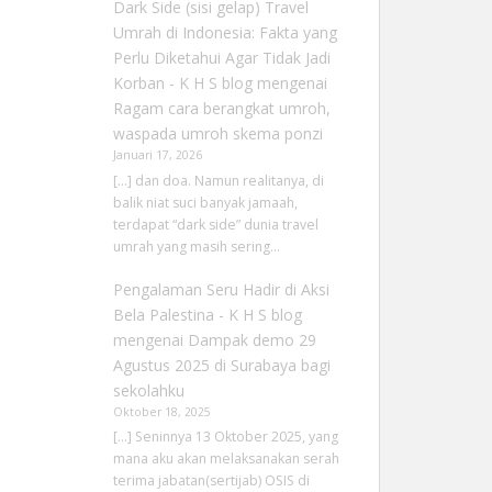
Dark Side (sisi gelap) Travel
Umrah di Indonesia: Fakta yang
Perlu Diketahui Agar Tidak Jadi
Korban - K H S blog
mengenai
Ragam cara berangkat umroh,
waspada umroh skema ponzi
Januari 17, 2026
[…] dan doa. Namun realitanya, di
balik niat suci banyak jamaah,
terdapat “dark side” dunia travel
umrah yang masih sering…
Pengalaman Seru Hadir di Aksi
Bela Palestina - K H S blog
mengenai
Dampak demo 29
Agustus 2025 di Surabaya bagi
sekolahku
Oktober 18, 2025
[…] Seninnya 13 Oktober 2025, yang
mana aku akan melaksanakan serah
terima jabatan(sertijab) OSIS di