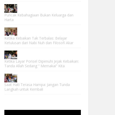
Puncak Kebahagiaan Bukan Keluarga dan
Harta
Ketika Kebaikan Tak Terbalas: Belajar
Ketulusan dari Nabi Nuh dan Filosofi Akar
Ketika Layar Ponsel Dipenuhi Jejak Kebaikan:
Tanda Allah Sedang “ Memakai” Kita
Saat Hati Terasa Hampa: Jangan Tunda
Langkah untuk Kembali