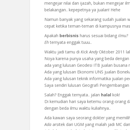
mengejar nilai dan ijazah, bukan mengejar ilm
belakangan.. kepepetnya ya jualan! Hehe
Namun banyak yang sekarang sudah jualan wal
cepat ketika teman-teman di kampusnya masi
Apakah
berbisnis
harus sesuai bidang
ilmu?
Eh
ternyata enggak tuuu..
Waktu jadi tamu di
Kick Andy
Oktober 2011 lal
Noya karena punya usaha yang beda dengan l
ada yang lulusan Geodesi ITB jualan busana
Ada yang lulusan Ekonomi UNS jualan Bonek
Ada yang lulusan teknik informatika jualan pece
Saya sendiri lulusan Geografi Pengembangan 
Salah? Enggak ternyata.. jalan
halal
kok!
Di kemudian hari saya ketemu orang-orang d
dengan beda ilmu waktu kuliahnya..
Ada kawan saya seorang dokter yang memilih 
Ada
arsitek dari UGM yang malah jadi MC dan