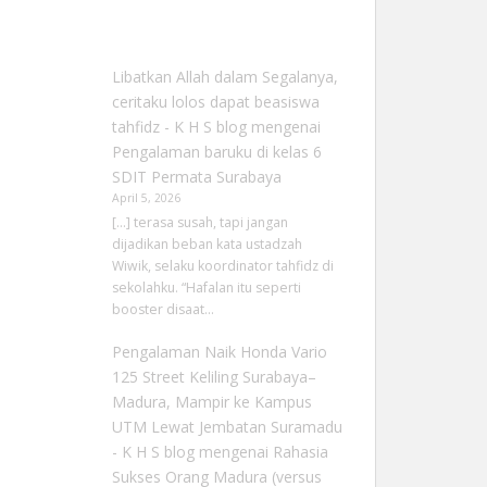
Libatkan Allah dalam Segalanya,
ceritaku lolos dapat beasiswa
tahfidz - K H S blog
mengenai
Pengalaman baruku di kelas 6
SDIT Permata Surabaya
April 5, 2026
[…] terasa susah, tapi jangan
dijadikan beban kata ustadzah
Wiwik, selaku koordinator tahfidz di
sekolahku. “Hafalan itu seperti
booster disaat…
Pengalaman Naik Honda Vario
125 Street Keliling Surabaya–
Madura, Mampir ke Kampus
UTM Lewat Jembatan Suramadu
- K H S blog
mengenai
Rahasia
Sukses Orang Madura (versus