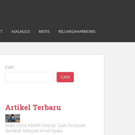
AT
ASALNULIS
MISTIS
KELUARGAHARMONIS
Cari
CARI
Artikel Terbaru
Bukti Cinta Adalah Kinerja: Saat Perasaan
Berubah Menjadi Amal Nyata