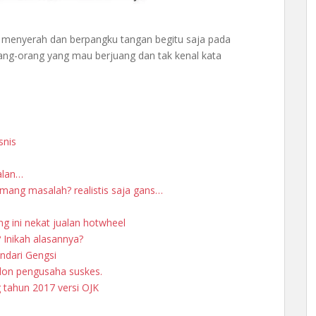
ak menyerah dan berpangku tangan begitu saja pada
rang-orang yang mau berjuang dan tak kenal kata
snis
alan…
 emang masalah? realistis saja gans…
g ini nekat jualan hotwheel
 Inikah alasannya?
indari Gengsi
lon pengusaha suskes.
 tahun 2017 versi OJK