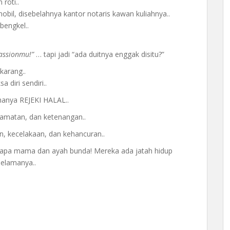
 roti..
obil, disebelahnya kantor notaris kawan kuliahnya..
bengkel..
assionmu!”
… tapi jadi “ada duitnya enggak disitu?”
karang..
diri sendiri..
 hanya REJEKI HALAL..
amatan, dan ketenangan..
 kecelakaan, dan kehancuran..
 papa mama dan ayah bunda! Mereka ada jatah hidup
elamanya..