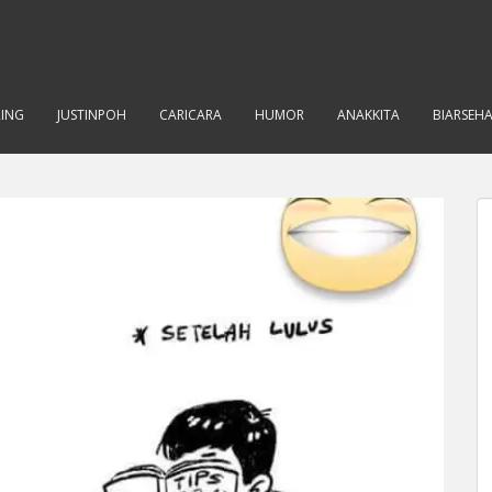
RING
JUSTINPOH
CARICARA
HUMOR
ANAKKITA
BIARSEH