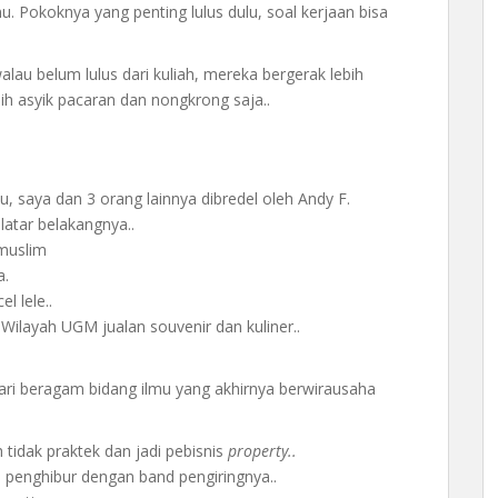
u. Pokoknya yang penting lulus dulu, soal kerjaan bisa
au belum lulus dari kuliah, mereka bergerak lebih
h asyik pacaran dan nongkrong saja..
u, saya dan 3 orang lainnya dibredel oleh Andy F.
atar belakangnya..
 muslim
a.
l lele..
Wilayah UGM jualan souvenir dan kuliner..
ari beragam bidang ilmu yang akhirnya berwirausaha
tidak praktek dan jadi pebisnis
property..
 penghibur dengan band pengiringnya..