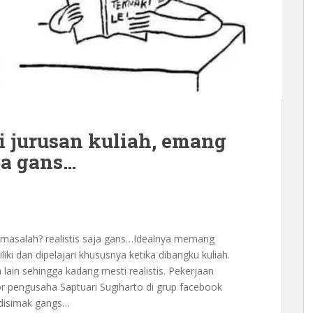
ai jurusan kuliah, emang
ja gans…
g masalah? realistis saja gans…Idealnya memang
liki dan dipelajari khususnya ketika dibangku kuliah.
ain sehingga kadang mesti realistis. Pekerjaan
or pengusaha Saptuari Sugiharto di grup facebook
 disimak gangs…