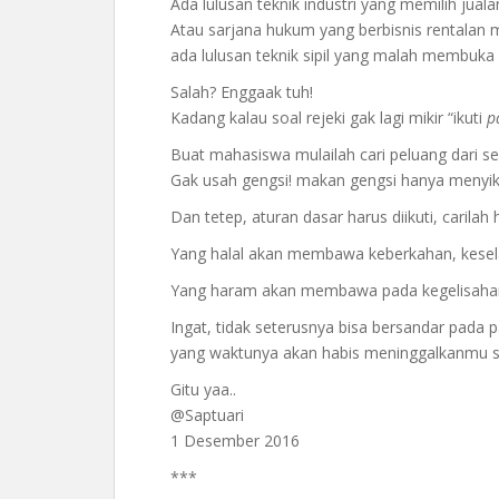
Ada lulusan teknik industri yang memilih jualan
Atau sarjana hukum yang berbisnis rentalan m
ada lulusan teknik sipil yang malah membuka 
Salah? Enggaak tuh!
Kadang kalau soal rejeki gak lagi mikir “ikuti
p
Buat mahasiswa mulailah cari peluang dari se
Gak usah gengsi! makan gengsi hanya menyiksa 
Dan tetep, aturan dasar harus diikuti, carilah
Yang halal akan membawa keberkahan, kesel
Yang haram akan membawa pada kegelisahan,
Ingat, tidak seterusnya bisa bersandar pada
yang waktunya akan habis meninggalkanmu s
Gitu yaa..
@Saptuari
1 Desember 2016
***