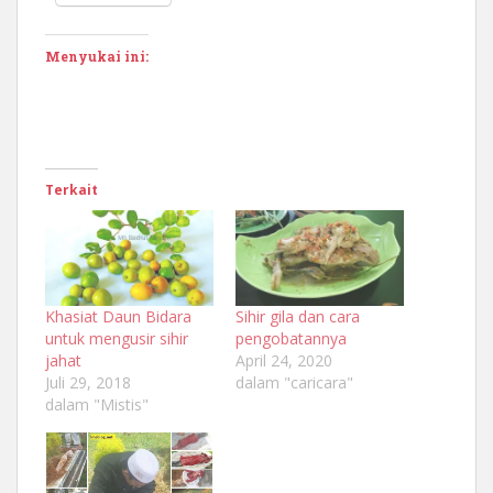
Menyukai ini:
Terkait
Khasiat Daun Bidara
Sihir gila dan cara
untuk mengusir sihir
pengobatannya
jahat
April 24, 2020
Juli 29, 2018
dalam "caricara"
dalam "Mistis"