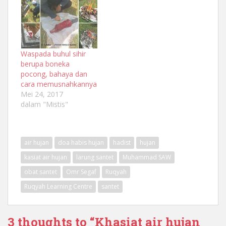
Waspada buhul sihir
berupa boneka
pocong, bahaya dan
cara memusnahkannya
Mei 24, 2017
dalam "Mistis"
air hujan
doa habis hujan
hadist
hujan
kasiat air hujan
larung santet
Muhammad SAW
obat santet
Omr Segaf
Ruqyah
Ruqyah Learning Centre
santet
3 thoughts to “Khasiat air hujan