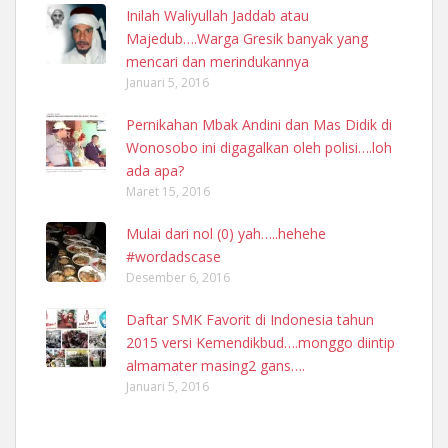
Inilah Waliyullah Jaddab atau
Majedub….Warga Gresik banyak yang
mencari dan merindukannya
Januari 5, 2016
Pernikahan Mbak Andini dan Mas Didik di
Wonosobo ini digagalkan oleh polisi….loh
ada apa?
Maret 15, 2016
Mulai dari nol (0) yah…..hehehe
#wordadscase
Desember 6, 2016
Daftar SMK Favorit di Indonesia tahun
2015 versi Kemendikbud….monggo diintip
almamater masing2 gans….
Januari 5, 2016