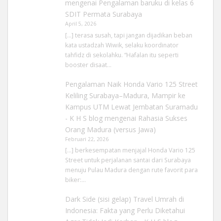
mengenai
Pengalaman baruku di kelas 6
SDIT Permata Surabaya
April 5, 2026
[…] terasa susah, tapi jangan dijadikan beban
kata ustadzah Wiwik, selaku koordinator
tahfidz di sekolahku. “Hafalan itu seperti
booster disaat…
Pengalaman Naik Honda Vario 125 Street
Keliling Surabaya–Madura, Mampir ke
Kampus UTM Lewat Jembatan Suramadu
- K H S blog
mengenai
Rahasia Sukses
Orang Madura (versus Jawa)
Februari 22, 2026
[…] berkesempatan menjajal Honda Vario 125
Street untuk perjalanan santai dari Surabaya
menuju Pulau Madura dengan rute favorit para
biker:…
Dark Side (sisi gelap) Travel Umrah di
Indonesia: Fakta yang Perlu Diketahui