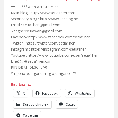
==- —***\Contact KHS/***—
Main blog : http://www.setia1heri.com
Secondary blog : http://www.khsblog.net
Email : setia1heri@gmail.com
;kangherisetiawan@gmail.com
Facebook:http://www.facebook.com/setia1heri
Twitter : https://twitter.com/setia1heri
Instagram : https://instagram.com/setia1heri
Youtube : https://www.youtube.com/user/setia1heri
Line@ : @setia1heri.com
PIN BBM : 5E3C45A0
*”ngono yo ngono ning ojo ngono…”*
Bagikan ini:
X
Facebook
WhatsApp
Surat elektronik
Cetak
Telegram