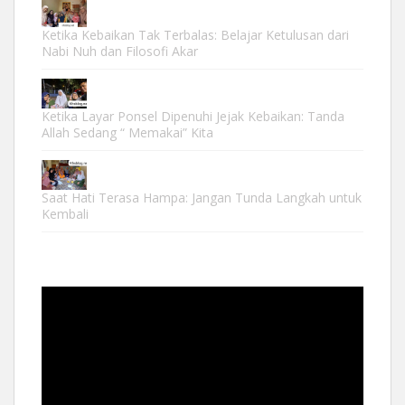
Ketika Kebaikan Tak Terbalas: Belajar Ketulusan dari
Nabi Nuh dan Filosofi Akar
Ketika Layar Ponsel Dipenuhi Jejak Kebaikan: Tanda
Allah Sedang “ Memakai” Kita
Saat Hati Terasa Hampa: Jangan Tunda Langkah untuk
Kembali