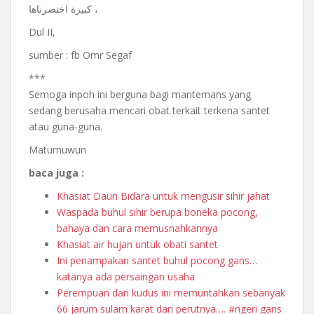
ﻛﺒﻴﺮﺓ ﺍﺧﺘﺼﺮﻧﺎﻫﺎ ،
Dul II,
sumber : fb Omr Segaf
***
Semoga inpoh ini berguna bagi mantemans yang
sedang berusaha mencari obat terkait terkena santet
atau guna-guna.
Maturnuwun
baca juga :
Khasiat Daun Bidara untuk mengusir sihir jahat
Waspada buhul sihir berupa boneka pocong,
bahaya dan cara memusnahkannya
Khasiat air hujan untuk obati santet
Ini penampakan santet buhul pocong gans…
katanya ada persaingan usaha
Perempuan dari kudus ini memuntahkan sebanyak
66 jarum sulam karat dari perutnya…. #ngeri gans