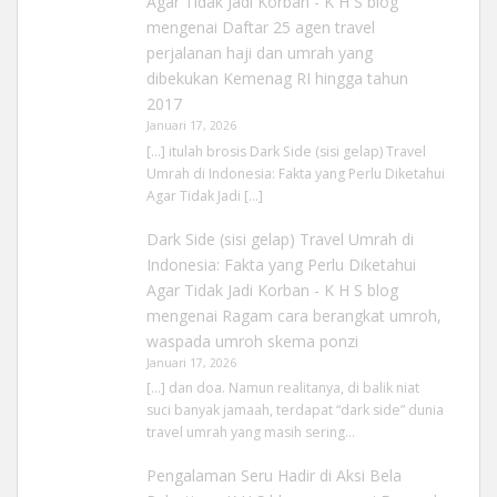
Agar Tidak Jadi Korban - K H S blog
mengenai
Daftar 25 agen travel
perjalanan haji dan umrah yang
dibekukan Kemenag RI hingga tahun
2017
Januari 17, 2026
[…] itulah brosis Dark Side (sisi gelap) Travel
Umrah di Indonesia: Fakta yang Perlu Diketahui
Agar Tidak Jadi […]
Dark Side (sisi gelap) Travel Umrah di
Indonesia: Fakta yang Perlu Diketahui
Agar Tidak Jadi Korban - K H S blog
mengenai
Ragam cara berangkat umroh,
waspada umroh skema ponzi
Januari 17, 2026
[…] dan doa. Namun realitanya, di balik niat
suci banyak jamaah, terdapat “dark side” dunia
travel umrah yang masih sering…
Pengalaman Seru Hadir di Aksi Bela