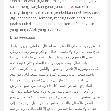
Dan air tersebut juga bisa menyembuhkan mata yang
sakit, menghilangkan guna-guna,
santet
dan sihir,
menghilangkan dahak, menyembuhkan sakit dada, sakit
gigi, pencernaan, sembelit, kencing tidak lancar dan
tidak butuh dibekam (cantuk) dan kemanfaatan2 lain
yang hanya Allah yang lebih tau.
kitab
annawadir.
ﻓﺎﺋﺪﺓ ; ﺭﻭﻱ ﺃﻧﻪ ﺻﻠﻰ ﺍﻟﻠﻪ ﻋﻠﻴﻪ ﻭﺳﻠﻢ ﻗﺎﻝ ” ﻋﻠﻤﻨﻲ ﺟﺒﺮﻳﻞ ﺩﻭﺍﺀ ﻻ
ﺃﺣﺘﺎﺝ ﻣﻌﻪ ﺇﻟﻰ ﺩﻭﺍﺀ ﻭﻻ ﻃﺒﻴﺐ ، ﻓﻘﺎﻝ ﺃﺑﻮ ﺑﻜﺮ ﻭﻋﻤﺮ ﻭﻋﺜﻤﺎﻥ ﻭﻋﻠﻲ
ﺭﺿﻲ ﺍﻟﻠﻪ ﻋﻨﻬﻢ ; ﻭﻣﺎ ﻫﻮ ﻳﺎ ﺭﺳﻮﻝ ﺍﻟﻠﻪ ؟ ﺇﻥ ﺑﻨﺎ ﺣﺎﺟﺔ ﺇﻟﻰ ﻫﺬﺍ
ﺍﻟﺪﻭﺍﺀ . ﻓﻘﺎﻝ ; ﻳﺆﺧﺬ ﺷﻴﺊ ﻣﻦ ﻣﺎﺀ ﺍﻟﻤﻄﺮ ﻭﺗﺘﻠﻰ ﻋﻠﻴﻪ ﻓﺎﺗﺤﺔ
ﺍﻟﻜﺘﺎﺏ ، ﻭﺳﻮﺭﺓ ﺍﻹﺧﻼﺹ ، ﻭﺍﻟﻔﻠﻖ ، ﻭﺍﻟﻨﺎﺱ ، ﻭﺁﻳﺔ ﺍﻟﻜﺮﺳﻲ ، ﻛﻞ
ﻭﺍﺣﺪﺓ ﺳﺒﻌﻴﻦ ﻣﺮﺓ ﻭﻳﺸﺮﺏ ﻏﺪﻭﺓ ﻭﻋﺸﻴﺔ ﺳﺒﻌﺔ ﺃﻳﺎﻡ . ﻓﻮ ﺍﻟﺬﻱ
ﺑﻌﺜﻨﻲ ﺑﺎﻟﺤﻖ ﻧﺒﻴﺎ ، ﻟﻘﺪ ﻗﺎﻝ ﻟﻲ ﺟﺒﺮﻳﻞ ; ﺇﻧﻪ ﻣﻦ ﺷﺮﺏ ﻣﻦ ﻫﺬﺍ
ﺍﻟﻤﺎﺀ ﺭﻓﻊ ﺍﻟﻠﻪ ﻋﻦ ﺟﺴﺪﻩ ﻛﻞ ﺩﺍﺀ ﻭﻋﺎﻓﺎﻩ ﻣﻦ ﺟﻤﻴﻊ ﺍﻷﻣﺮﺍﺽ
ﻭﺍﻷﻭﺟﺎﻉ ، ﻭﻣﻦ ﺳﻘﻲ ﻣﻨﻪ ﺍﻣﺮﺃﺗﻪ ﻭﻧﺎﻡ ﻣﻌﻬﺎ ﺣﻤﻠﺖ ﺑﺈﺫﻥ ﺍﻟﻠﻪ
تعالى. ﻭﻳﺸﻔﻲ ﺍﻟﻌﻴﻨﻴﻦ ، ﻭﻳﺰﻳﻞ ﺍﻟﺴﺤﺮ ، ﻳﻘﻄﻊ ﺍﻟﺒﻠﻐﻢ ، ﻭﻳﺰﻳﻞ ﻭﺟﻊ
ﺍﻟﺼﺪﺭ ﻭﺍﻷﺳﻨﺎﻥ ﻭﺍﻟﺘﺨﻢ ﺍﻟﻌﻄﺶ ﻭﺣﺼﺮ ﺍﻟﺒﻮﻝ ، ﻭﻻ ﻳﺤﺘﺎﺝ ﺇﻟﻰ
ﺣﺠﺎﻣﺔ ﻭﻻ ﻳﺤﺼﻰ ﻣﺎ ﻓﻴﻪ ﻣﻦ ﺍﻟﻤﻨﺎﻓﻊ ﺇﻻ ﺍﻟﻠﻪ ﺗﻌﺎﻟﻰ ، ﻭﻟﻪ ﺗﺮﺟﻤﺔ