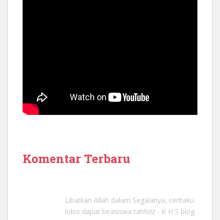
Komentar Terbaru
Libatkan Allah dalam Segalanya, ceritaku
lolos dapat beasiswa tahfidz - K H S blog